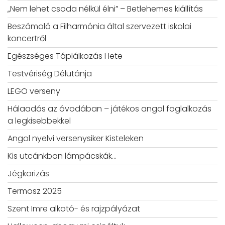
„Nem lehet csoda nélkül élni” – Betlehemes kiállítás
Beszámoló a Filharmónia által szervezett iskolai
koncertről
Egészséges Táplálkozás Hete
Testvériség Délutánja
LEGO verseny
Hálaadás az óvodában – játékos angol foglalkozás
a legkisebbekkel
Angol nyelvi versenysiker Kisteleken
Kis utcánkban lámpácskák…
Jégkorizás
Termosz 2025
Szent Imre alkotó- és rajzpályázat