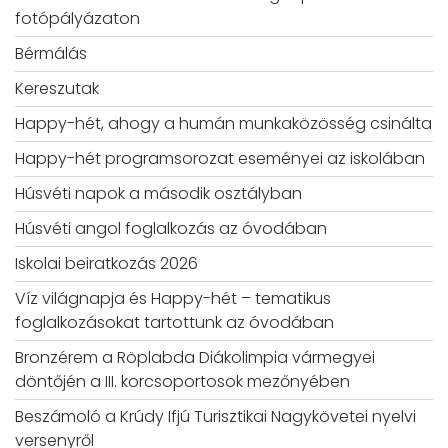
fotópályázaton
Bérmálás
Kereszutak
Happy-hét, ahogy a humán munkaközösség csinálta
Happy-hét programsorozat eseményei az iskolában
Húsvéti napok a második osztályban
Húsvéti angol foglalkozás az óvodában
Iskolai beiratkozás 2026
Víz világnapja és Happy-hét – tematikus
foglalkozásokat tartottunk az óvodában
Bronzérem a Röplabda Diákolimpia vármegyei
döntőjén a III. korcsoportosok mezőnyében
Beszámoló a Krúdy Ifjú Turisztikai Nagykövetei nyelvi
versenyről