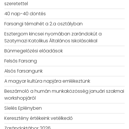
szeretettel
40 nap-40 döntés
Farsangi témahét a 2.a osztályban
Esztergom kincsei nyomában zarándokút a
Szatymazi Katolikus Általános Iskolásokkal
Bűnmegelőzési előadások
Felsős Farsang
Alsós farsangunk
A magyar kultúra napjára emlékeztünk
Beszámoló a humán munkaközösség januári szakmai
workshopjáról
Síelés Eplényben
Keresztény értékeink vetélkedő
Zarándoktábor 2026