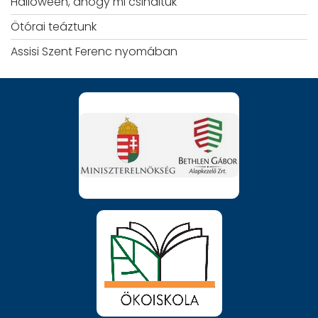
Halloween, ahogy mi csináltuk
Ötórai teáztunk
Assisi Szent Ferenc nyomában