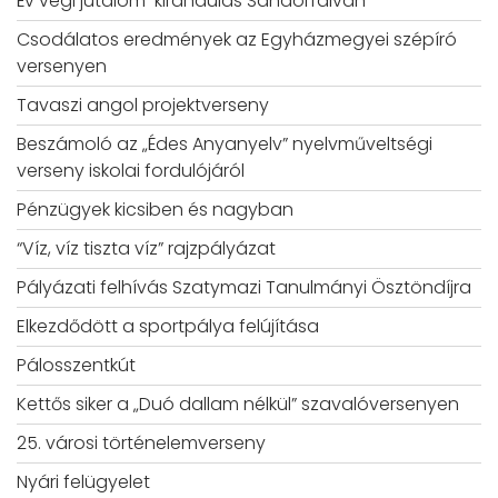
Év végi jutalom-kirándulás Sándorfalván
Csodálatos eredmények az Egyházmegyei szépíró
versenyen
Tavaszi angol projektverseny
Beszámoló az „Édes Anyanyelv” nyelvműveltségi
verseny iskolai fordulójáról
Pénzügyek kicsiben és nagyban
“Víz, víz tiszta víz” rajzpályázat
Pályázati felhívás Szatymazi Tanulmányi Ösztöndíjra
Elkezdődött a sportpálya felújítása
Pálosszentkút
Kettős siker a „Duó dallam nélkül” szavalóversenyen
25. városi történelemverseny
Nyári felügyelet