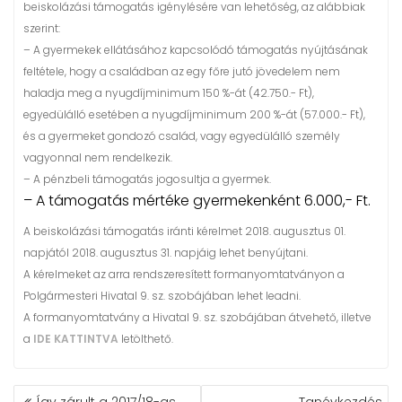
beiskolázási támogatás igénylésére van lehetőség, az alábbiak
szerint:
– A gyermekek ellátásához kapcsolódó támogatás nyújtásának
feltétele, hogy a családban az egy főre jutó jövedelem nem
haladja meg a nyugdíjminimum 150 %-át (42.750.- Ft),
egyedülálló esetében a nyugdíjminimum 200 %-át (57.000.- Ft),
és a gyermeket gondozó család, vagy egyedülálló személy
vagyonnal nem rendelkezik.
– A pénzbeli támogatás jogosultja a gyermek.
– A támogatás mértéke gyermekenként 6.000,- Ft.
A beiskolázási támogatás iránti kérelmet 2018. augusztus 01.
napjától 2018. augusztus 31. napjáig lehet benyújtani.
A kérelmeket az arra rendszeresített formanyomtatványon a
Polgármesteri Hivatal 9. sz. szobájában lehet leadni.
A formanyomtatvány a Hivatal 9. sz. szobájában átvehető, illetve
a
IDE KATTINTVA
letölthető.
BEJEGYZÉS
Így zárult a 2017/18-as
Tanévkezdés