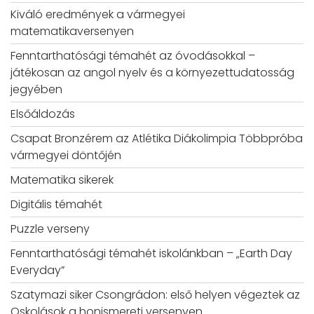
Kiváló eredmények a vármegyei
matematikaversenyen
Fenntarthatósági témahét az óvodásokkal –
játékosan az angol nyelv és a környezettudatosság
jegyében
Elsőáldozás
Csapat Bronzérem az Atlétika Diákolimpia Többpróba
vármegyei döntőjén
Matematika sikerek
Digitális témahét
Puzzle verseny
Fenntarthatósági témahét iskolánkban – „Earth Day
Everyday”
Szatymazi siker Csongrádon: első helyen végeztek az
Oskolások a honismereti versenyen