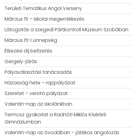
Területi Tematikus Angol Verseny
Március 15 – Iskolai megemlékezés
Látogatás a szegedi Pártkontroll Múzeum Szobában
Március 15-i ünnepség
Étkezési díj befizetés
Gergely-járás
Pályaválasztási tanácsadás
Házasság hete – rajzpályázat
Szeretet – versíró pályázat
Valentin-nap az iskolánkban
Termosz gyakorlat a Radnóti Miklós Kísérleti
Gimnáziumban
Valentin-nap az óvodában – játékos angolozás