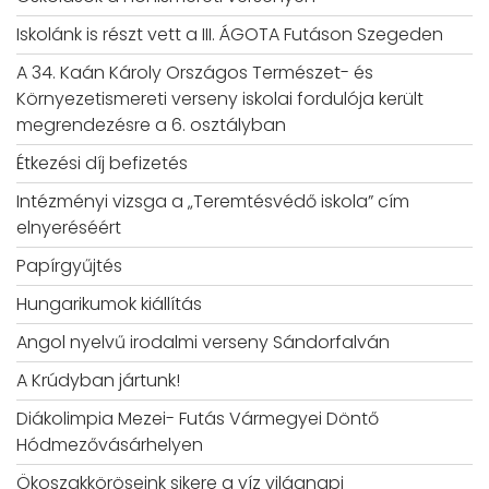
Iskolánk is részt vett a III. ÁGOTA Futáson Szegeden
A 34. Kaán Károly Országos Természet- és
Környezetismereti verseny iskolai fordulója került
megrendezésre a 6. osztályban
Étkezési díj befizetés
Intézményi vizsga a „Teremtésvédő iskola” cím
elnyeréséért
Papírgyűjtés
Hungarikumok kiállítás
Angol nyelvű irodalmi verseny Sándorfalván
A Krúdyban jártunk!
Diákolimpia Mezei- Futás Vármegyei Döntő
Hódmezővásárhelyen
Ökoszakköröseink sikere a víz világnapi