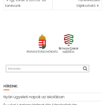
NAVIGÁCIÓ
tanévünk
tájékoztató
HÍREINK:
Nyári ügyeleti napok az iskolában