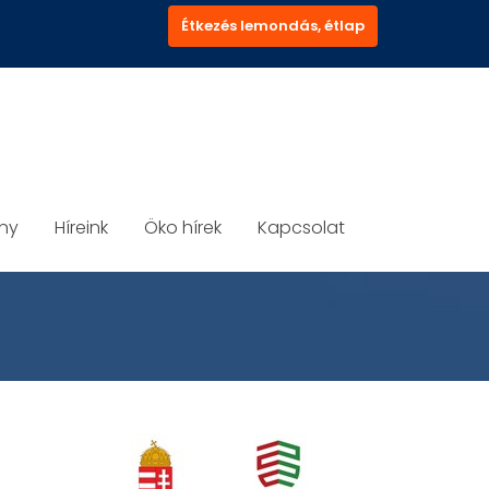
Étkezés lemondás, étlap
ány
Híreink
Öko hírek
Kapcsolat