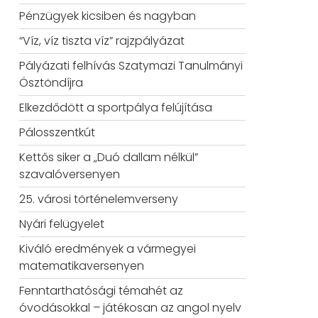
Pénzügyek kicsiben és nagyban
“Víz, víz tiszta víz” rajzpályázat
Pályázati felhívás Szatymazi Tanulmányi
Ösztöndíjra
Elkezdődött a sportpálya felújítása
Pálosszentkút
Kettős siker a „Duó dallam nélkül”
szavalóversenyen
25. városi történelemverseny
Nyári felügyelet
Kiváló eredmények a vármegyei
matematikaversenyen
Fenntarthatósági témahét az
óvodásokkal – játékosan az angol nyelv