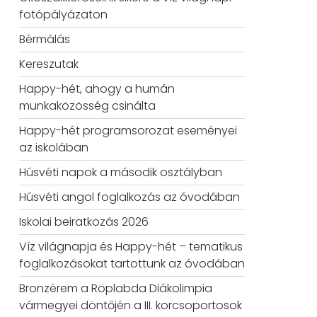
fotópályázaton
Bérmálás
Kereszutak
Happy-hét, ahogy a humán
munkaközösség csinálta
Happy-hét programsorozat eseményei
az iskolában
Húsvéti napok a második osztályban
Húsvéti angol foglalkozás az óvodában
Iskolai beiratkozás 2026
Víz világnapja és Happy-hét – tematikus
foglalkozásokat tartottunk az óvodában
Bronzérem a Röplabda Diákolimpia
vármegyei döntőjén a III. korcsoportosok