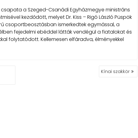
s csapata a Szeged-Csanádi Egyházmegye ministráns
ntmisével kezdődött, melyet Dr. Kiss – Rigó László Püspök
erű csoportbeosztásban ismerkedtek egymással, a
lben fejedelmi ebéddel látták vendégül a fiatalokat és
kkal folytatódott. Kellemesen elfáradva, élményekkel
Kínai szakkör