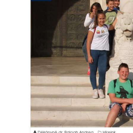
Dékányné dr. Balogh Andrea
Híreink