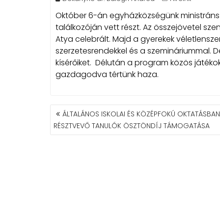
Október 6-án egyházközségünk ministrán
találkozóján vett részt. Az összejövetel sze
Atya celebrált.
Majd a gyerekek véletlensz
szerzetesrendekkel és a szemináriummal. Dé
kísérőiket. Délután a program közös játéko
gazdagodva tértünk haza.
BEJEGYZÉS
ÁLTALÁNOS ISKOLAI ÉS KÖZÉPFOKÚ OKTATÁSBAN
NAVIGÁCIÓ
RÉSZTVEVŐ TANULÓK ÖSZTÖNDÍJ TÁMOGATÁSA