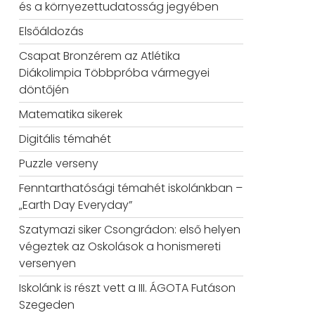
és a környezettudatosság jegyében
Elsőáldozás
Csapat Bronzérem az Atlétika
Diákolimpia Többpróba vármegyei
döntőjén
Matematika sikerek
Digitális témahét
Puzzle verseny
Fenntarthatósági témahét iskolánkban –
„Earth Day Everyday”
Szatymazi siker Csongrádon: első helyen
végeztek az Oskolások a honismereti
versenyen
Iskolánk is részt vett a III. ÁGOTA Futáson
Szegeden