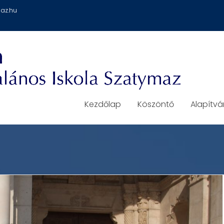
az.hu
Kezdőlap
Köszöntő
Alapítv