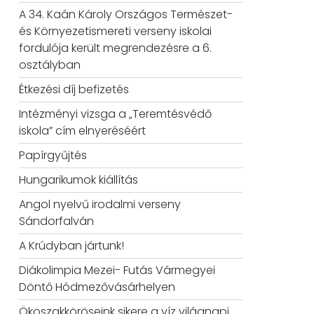
A 34. Kaán Károly Országos Természet-
és Környezetismereti verseny iskolai
fordulója került megrendezésre a 6.
osztályban
Étkezési díj befizetés
Intézményi vizsga a „Teremtésvédő
iskola” cím elnyeréséért
Papírgyűjtés
Hungarikumok kiállítás
Angol nyelvű irodalmi verseny
Sándorfalván
A Krúdyban jártunk!
Diákolimpia Mezei- Futás Vármegyei
Döntő Hódmezővásárhelyen
Ökoszakköröseink sikere a víz világnapi