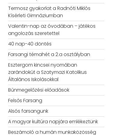
Termosz gyakorlat a Radnóti Miklós
Kísérleti Gimnáziumban
Valentin-nap az óvodában – játékos
angolozás szeretettel
40 nap-40 döntés
Farsangi témahét a 2.a osztályban
Esztergom kincsei nyomában
zarándokút a Szatymazi Katolikus
Általános Iskolásokkal
Bűnmegelőzési előadások
Felsős Farsang
Alsós farsangunk
A magyar kultúra napjára emlékeztünk
Beszámoló a humán munkaközösség