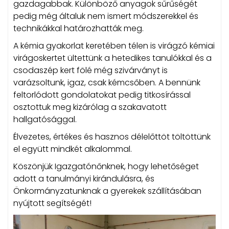
gazdagabbak. Különböző anyagok sűrűségét
pedig még általuk nem ismert módszerekkel és
technikákkal határozhatták meg.
A kémia gyakorlat keretében télen is virágzó kémiai
virágoskertet ültettünk a hetedikes tanulókkal és a
csodaszép kert fölé még szivárványt is
varázsoltunk, igaz, csak kémcsőben. A bennünk
feltorlódott gondolatokat pedig titkosírással
osztottuk meg kizárólag a szakavatott
hallgatósággal.
Élvezetes, értékes és hasznos délelőttöt töltöttünk
el együtt mindkét alkalommal.
Köszönjük Igazgatónőnknek, hogy lehetőséget
adott a tanulmányi kirándulásra, és
Önkormányzatunknak a gyerekek szállításában
nyújtott segítségét!