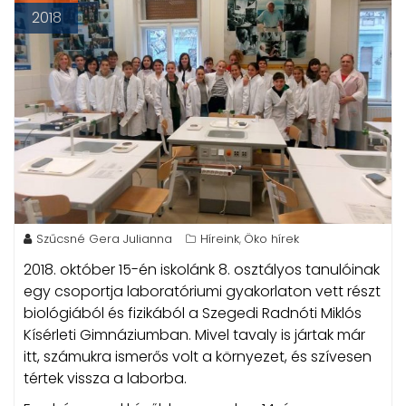
2018
Szűcsné Gera Julianna
Híreink
Öko hírek
,
2018. október 15-én iskolánk 8. osztályos tanulóinak
egy csoportja laboratóriumi gyakorlaton vett részt
biológiából és fizikából a Szegedi Radnóti Miklós
Kísérleti Gimnáziumban. Mivel tavaly is jártak már
itt, számukra ismerős volt a környezet, és szívesen
tértek vissza a laborba.