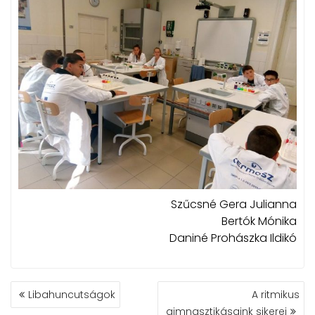
Szűcsné Gera Julianna
Bertók Mónika
Daniné Prohászka Ildikó
BEJEGYZÉS
Libahuncutságok
A ritmikus
NAVIGÁCIÓ
gimnasztikásaink sikerei