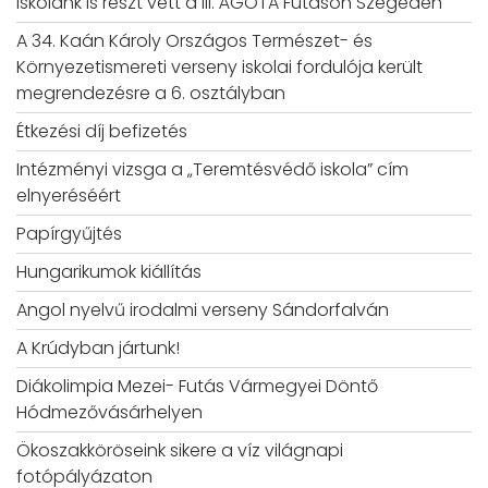
Iskolánk is részt vett a III. ÁGOTA Futáson Szegeden
A 34. Kaán Károly Országos Természet- és
Környezetismereti verseny iskolai fordulója került
megrendezésre a 6. osztályban
Étkezési díj befizetés
Intézményi vizsga a „Teremtésvédő iskola” cím
elnyeréséért
Papírgyűjtés
Hungarikumok kiállítás
Angol nyelvű irodalmi verseny Sándorfalván
A Krúdyban jártunk!
Diákolimpia Mezei- Futás Vármegyei Döntő
Hódmezővásárhelyen
Ökoszakköröseink sikere a víz világnapi
fotópályázaton