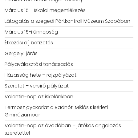
Március 15 – Iskolai megemlékezés
Látogatás a szegedi Pártkontroll Múzeum Szobában
Március 15-i ünnepség
Étkezési díj befizetés
Gergely-járás
Pályaválasztási tanácsadás
Házasság hete – rajzpályázat
Szeretet – versíró pályázat
Valentin-nap az iskolánkban
Termosz gyakorlat a Radnóti Miklós Kísérleti
Gimnáziumban
Valentin-nap az óvodában – játékos angolozás
szeretettel