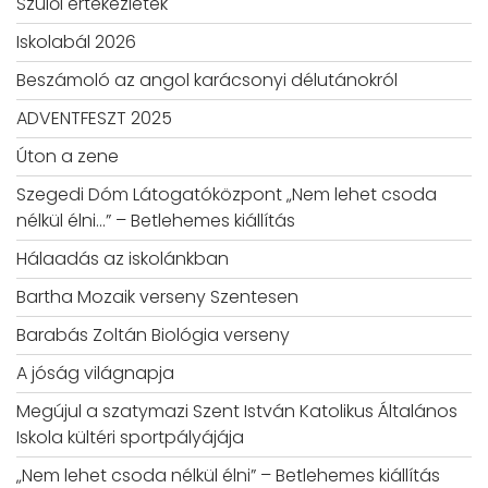
Szülői értekezletek
Iskolabál 2026
Beszámoló az angol karácsonyi délutánokról
ADVENTFESZT 2025
Úton a zene
Szegedi Dóm Látogatóközpont „Nem lehet csoda
nélkül élni…” – Betlehemes kiállítás
Hálaadás az iskolánkban
Bartha Mozaik verseny Szentesen
Barabás Zoltán Biológia verseny
A jóság világnapja
Megújul a szatymazi Szent István Katolikus Általános
Iskola kültéri sportpályájája
„Nem lehet csoda nélkül élni” – Betlehemes kiállítás