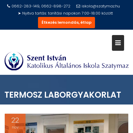
Skip
0662-283-149, 0662-898-272
iskola@szatymaz.hu
to
➤ Nyitva tartás: tanítási napokon 7:00-18:00 között
content
Étkezés lemondás, étlap
TERMOSZ LABORGYAKORLAT
22
nov