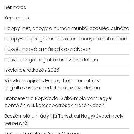
Bérmálás
Kereszutak
Happy-hét, ahogy a humán munkaközösség csinálta
Happy-hét programsorozat eseményei az iskolában
Húsvéti napok a második osztályban
Húsvéti angol foglalkozás az óvodában
Iskolai beiratkozás 2026
Víz világnapja és Happy-hét – tematikus
foglalkozásokat tartottunk az óvodában
Bronzérem a Röplabda Diákolimpia vármegyei
döntőjén a III. korcsoportosok mezőnyében
Beszámoló a Krúdy Ifjú Turisztikai Nagykövetei nyelvi
versenyről
Területi Tematikus Angol Verseny