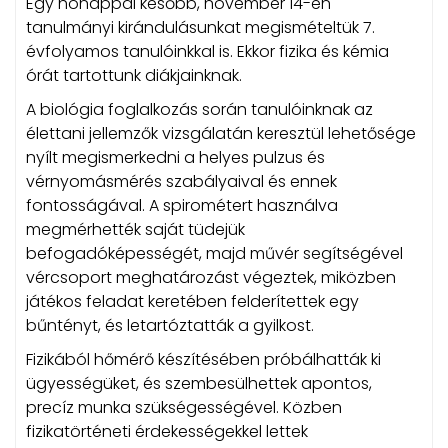
Egy hónappal később, november 14-én
tanulmányi kirándulásunkat megismételtük 7.
évfolyamos tanulóinkkal is. Ekkor fizika és kémia
órát tartottunk diákjainknak.
A biológia foglalkozás során tanulóinknak az
élettani jellemzők vizsgálatán keresztül lehetősége
nyílt megismerkedni a helyes pulzus és
vérnyomásmérés szabályaival és ennek
fontosságával. A spirométert használva
megmérhették saját tüdejük
befogadóképességét, majd művér segítségével
vércsoport meghatározást végeztek, miközben
játékos feladat keretében felderítettek egy
bűntényt, és letartóztatták a gyilkost.
Fizikából hőmérő készítésében próbálhatták ki
ügyességüket, és szembesülhettek apontos,
precíz munka szükségességével. Közben
fizikatörténeti érdekességekkel lettek