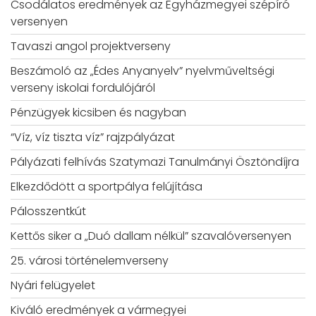
Csodálatos eredmények az Egyházmegyei szépíró
versenyen
Tavaszi angol projektverseny
Beszámoló az „Édes Anyanyelv” nyelvműveltségi
verseny iskolai fordulójáról
Pénzügyek kicsiben és nagyban
“Víz, víz tiszta víz” rajzpályázat
Pályázati felhívás Szatymazi Tanulmányi Ösztöndíjra
Elkezdődött a sportpálya felújítása
Pálosszentkút
Kettős siker a „Duó dallam nélkül” szavalóversenyen
25. városi történelemverseny
Nyári felügyelet
Kiváló eredmények a vármegyei