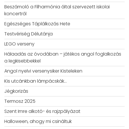
Beszámoló a Filharmónia által szervezett iskolai
koncertről
Egészséges Táplálkozás Hete
Testvériség Délutánja
LEGO verseny
Hálaadás az óvodában – játékos angol foglalkozás
a legkisebbekkel
Angol nyelvi versenysiker Kisteleken
Kis utcánkban lámpácskák…
Jégkorizás
Termosz 2025
Szent Imre alkotó- és rajzpályázat
Halloween, ahogy mi csináltuk