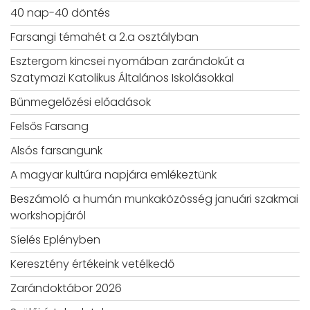
40 nap-40 döntés
Farsangi témahét a 2.a osztályban
Esztergom kincsei nyomában zarándokút a
Szatymazi Katolikus Általános Iskolásokkal
Bűnmegelőzési előadások
Felsős Farsang
Alsós farsangunk
A magyar kultúra napjára emlékeztünk
Beszámoló a humán munkaközösség januári szakmai
workshopjáról
Síelés Eplényben
Keresztény értékeink vetélkedő
Zarándoktábor 2026