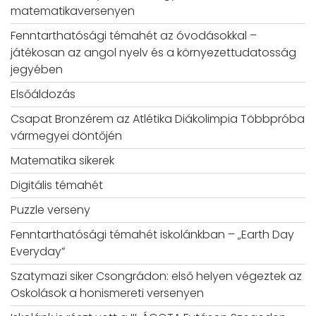
matematikaversenyen
Fenntarthatósági témahét az óvodásokkal –
játékosan az angol nyelv és a környezettudatosság
jegyében
Elsőáldozás
Csapat Bronzérem az Atlétika Diákolimpia Többpróba
vármegyei döntőjén
Matematika sikerek
Digitális témahét
Puzzle verseny
Fenntarthatósági témahét iskolánkban – „Earth Day
Everyday”
Szatymazi siker Csongrádon: első helyen végeztek az
Oskolások a honismereti versenyen