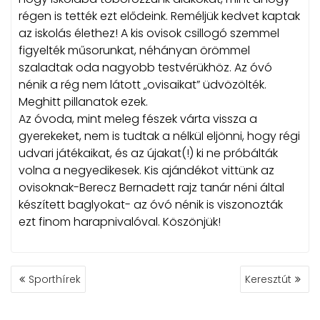
régen is tették ezt elődeink. Reméljük kedvet kaptak
az iskolás élethez! A kis ovisok csillogó szemmel
figyelték műsorunkat, néhányan örömmel
szaladtak oda nagyobb testvérükhöz. Az óvó
nénik a rég nem látott „ovisaikat” üdvözölték.
Meghitt pillanatok ezek.
Az óvoda, mint meleg fészek várta vissza a
gyerekeket, nem is tudtak a nélkül eljönni, hogy régi
udvari játékaikat, és az újakat(!) ki ne próbálták
volna a negyedikesek. Kis ajándékot vittünk az
ovisoknak-Berecz Bernadett rajz tanár néni által
készített baglyokat- az óvó nénik is viszonozták
ezt finom harapnivalóval. Köszönjük!
BEJEGYZÉS
Sporthírek
Keresztút
NAVIGÁCIÓ