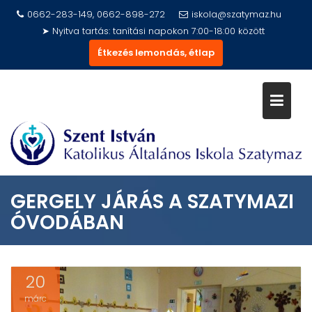
Skip
0662-283-149, 0662-898-272
iskola@szatymaz.hu
to
➤ Nyitva tartás: tanítási napokon 7:00-18:00 között
content
Étkezés lemondás, étlap
GERGELY JÁRÁS A SZATYMAZI
ÓVODÁBAN
20
márc