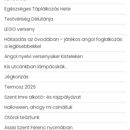
Egészséges Táplálkozás Hete
Testvériség Délutánja
LEGO verseny
Hálaadás az óvodában – játékos angol foglalkozás
a legkisebbekkel
Angol nyelvi versenysiker Kisteleken
Kis utcánkban lámpácskák…
Jégkorizás
Termosz 2025
Szent Imre alkotó- és rajzpályázat
Halloween, ahogy mi csináltuk
Ötórai teáztunk
Assisi Szent Ferenc nyomában