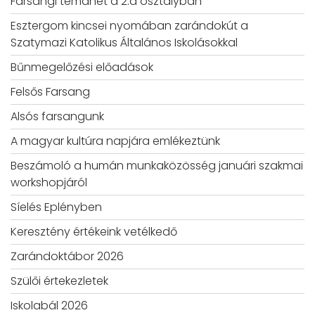
Farsangi témahét a 2.a osztályban
Esztergom kincsei nyomában zarándokút a
Szatymazi Katolikus Általános Iskolásokkal
Bűnmegelőzési előadások
Felsős Farsang
Alsós farsangunk
A magyar kultúra napjára emlékeztünk
Beszámoló a humán munkaközösség januári szakmai
workshopjáról
Síelés Eplényben
Keresztény értékeink vetélkedő
Zarándoktábor 2026
Szülői értekezletek
Iskolabál 2026