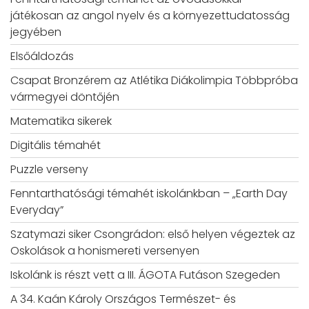
játékosan az angol nyelv és a környezettudatosság
jegyében
Elsőáldozás
Csapat Bronzérem az Atlétika Diákolimpia Többpróba
vármegyei döntőjén
Matematika sikerek
Digitális témahét
Puzzle verseny
Fenntarthatósági témahét iskolánkban – „Earth Day
Everyday”
Szatymazi siker Csongrádon: első helyen végeztek az
Oskolások a honismereti versenyen
Iskolánk is részt vett a III. ÁGOTA Futáson Szegeden
A 34. Kaán Károly Országos Természet- és