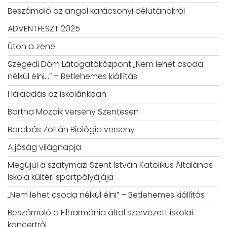
Beszámoló az angol karácsonyi délutánokról
ADVENTFESZT 2025
Úton a zene
Szegedi Dóm Látogatóközpont „Nem lehet csoda
nélkül élni…” – Betlehemes kiállítás
Hálaadás az iskolánkban
Bartha Mozaik verseny Szentesen
Barabás Zoltán Biológia verseny
A jóság világnapja
Megújul a szatymazi Szent István Katolikus Általános
Iskola kültéri sportpályájája
„Nem lehet csoda nélkül élni” – Betlehemes kiállítás
Beszámoló a Filharmónia által szervezett iskolai
koncertről