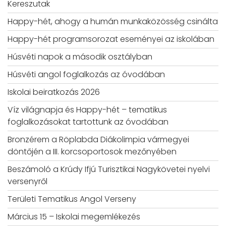
Kereszutak
Happy-hét, ahogy a humán munkaközösség csinálta
Happy-hét programsorozat eseményei az iskolában
Húsvéti napok a második osztályban
Húsvéti angol foglalkozás az óvodában
Iskolai beiratkozás 2026
Víz világnapja és Happy-hét – tematikus
foglalkozásokat tartottunk az óvodában
Bronzérem a Röplabda Diákolimpia vármegyei
döntőjén a III. korcsoportosok mezőnyében
Beszámoló a Krúdy Ifjú Turisztikai Nagykövetei nyelvi
versenyről
Területi Tematikus Angol Verseny
Március 15 – Iskolai megemlékezés