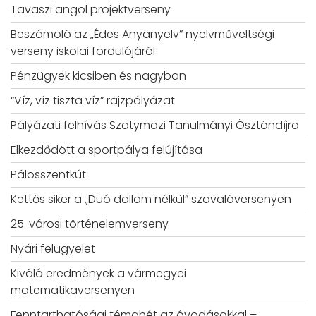
Tavaszi angol projektverseny
Beszámoló az „Édes Anyanyelv” nyelvműveltségi
verseny iskolai fordulójáról
Pénzügyek kicsiben és nagyban
“Víz, víz tiszta víz” rajzpályázat
Pályázati felhívás Szatymazi Tanulmányi Ösztöndíjra
Elkezdődött a sportpálya felújítása
Pálosszentkút
Kettős siker a „Duó dallam nélkül” szavalóversenyen
25. városi történelemverseny
Nyári felügyelet
Kiváló eredmények a vármegyei
matematikaversenyen
Fenntarthatósági témahét az óvodásokkal –