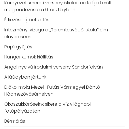
Környezetismereti verseny iskolai fordulója került
megrendezésre a 6. osztályban
Étkezési díj befizetés
Intézményi vizsga a „Teremtésvédő iskola” cím
elnyeréséért
Papírgyűjtés
Hungarikumok kiállítás
Angol nyelvű irodalmi verseny Sándorfalván
A Krúdyban jártunk!
Diákolimpia Mezei- Futás Vármegyei Döntő
Hódmezővásárhelyen
Ökoszakköröseink sikere a víz világnapi
fotópályázaton
Bérmálás