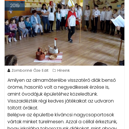
2019
Zomboriné Őze Edit
Híreink
Amilyen az almamáterébe visszatérő diák benső
öröme, hasonló volt a negyedikesek érzése is,
amint óvodájuk épületéhez közeledtünk.
Visszaidézték régi kedves játékaikat az udvaron
töltött órákat.
Belépve az épületbe kíváncsi nagycsoportosok
vártak minket türelmesen. Azzal a céllal érkeztünk,
hogy iskolába toborozzunk diákokat, mint ahogy