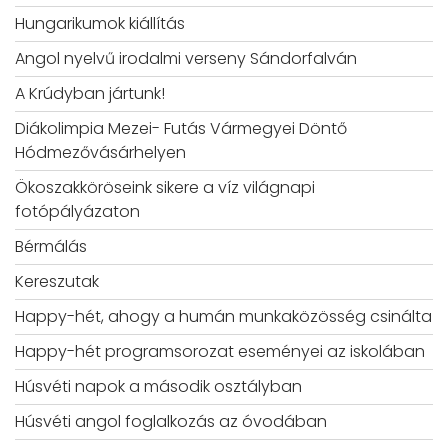
Hungarikumok kiállítás
Angol nyelvű irodalmi verseny Sándorfalván
A Krúdyban jártunk!
Diákolimpia Mezei- Futás Vármegyei Döntő
Hódmezővásárhelyen
Ökoszakköröseink sikere a víz világnapi
fotópályázaton
Bérmálás
Kereszutak
Happy-hét, ahogy a humán munkaközösség csinálta
Happy-hét programsorozat eseményei az iskolában
Húsvéti napok a második osztályban
Húsvéti angol foglalkozás az óvodában