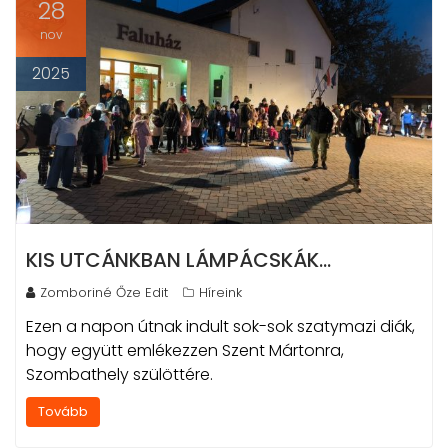
28
nov
2025
KIS UTCÁNKBAN LÁMPÁCSKÁK…
Zomboriné Őze Edit
Híreink
Ezen a napon útnak indult sok-sok szatymazi diák,
hogy együtt emlékezzen Szent Mártonra,
Szombathely szülöttére.
Tovább