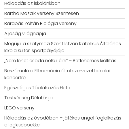
Hálaadás az iskolánkban
Bartha Mozaik verseny Szentesen
Barabás Zoltán Biológia verseny
A jóság világnapja
Megújul a szatymazi Szent István Katolikus Általános
Iskola kültéri sportpályájája
„Nem lehet csoda nélkül élni” – Betlehemes kiállítás
Beszámoló a Filharmónia által szervezett iskolai
koncertről
Egészséges Táplálkozás Hete
Testvériség Délutánja
LEGO verseny
Hálaadás az óvodában – játékos angol foglalkozás
a legkisebbekkel