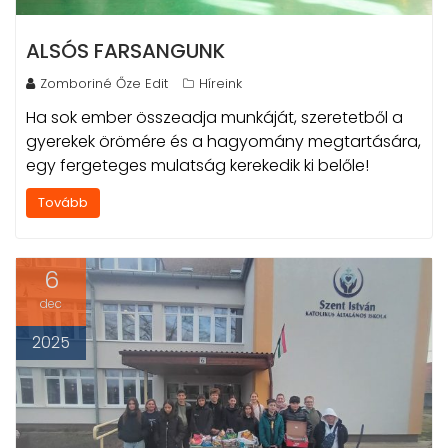
ALSÓS FARSANGUNK
Zomboriné Őze Edit
Híreink
Ha sok ember összeadja munkáját, szeretetből a
gyerekek örömére és a hagyomány megtartására,
egy fergeteges mulatság kerekedik ki belőle!
Tovább
6
dec
2025