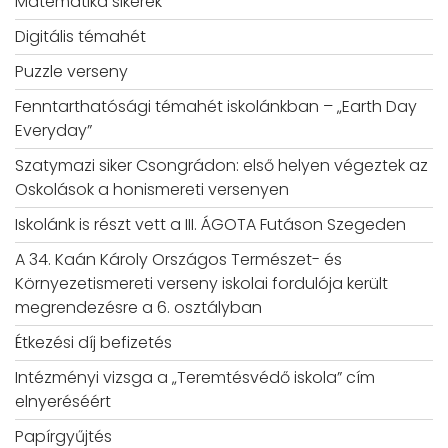
Matematika sikerek
Digitális témahét
Puzzle verseny
Fenntarthatósági témahét iskolánkban – „Earth Day
Everyday”
Szatymazi siker Csongrádon: első helyen végeztek az
Oskolások a honismereti versenyen
Iskolánk is részt vett a III. ÁGOTA Futáson Szegeden
A 34. Kaán Károly Országos Természet- és
Környezetismereti verseny iskolai fordulója került
megrendezésre a 6. osztályban
Étkezési díj befizetés
Intézményi vizsga a „Teremtésvédő iskola” cím
elnyeréséért
Papírgyűjtés