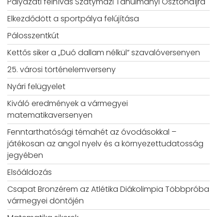
Pályázati felhívás Szatymazi Tanulmányi Ösztöndíjra
Elkezdődött a sportpálya felújítása
Pálosszentkút
Kettős siker a „Duó dallam nélkül” szavalóversenyen
25. városi történelemverseny
Nyári felügyelet
Kiváló eredmények a vármegyei
matematikaversenyen
Fenntarthatósági témahét az óvodásokkal –
játékosan az angol nyelv és a környezettudatosság
jegyében
Elsőáldozás
Csapat Bronzérem az Atlétika Diákolimpia Többpróba
vármegyei döntőjén