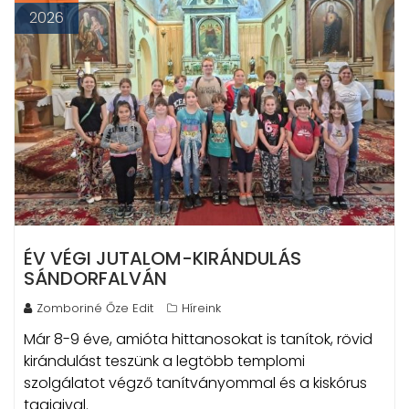
2026
ÉV VÉGI JUTALOM-KIRÁNDULÁS
SÁNDORFALVÁN
Zomboriné Őze Edit
Híreink
Már 8-9 éve, amióta hittanosokat is tanítok, rövid
kirándulást teszünk a legtöbb templomi
szolgálatot végző tanítványommal és a kiskórus
tagjaival.