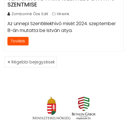
SZENTMISE
Zomboriné Őze Edit
Híreink
Az ünnepi Szentlélekhívó misét 2024. szeptember
8-án mutatta be István atya.
Tovább
BEJEGYZÉS
Régebbi bejegyzések
NAVIGÁCIÓ