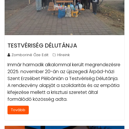
TESTVÉRISÉG DÉLUTÁNJA
Zomboriné Őze Edit
Híreink
Immár harmadik alkalommal került megrendezésre
2025. november 20-án az újszegedi Árpád-házi
Szent Erzsébet Plébánián a Testvériség Délutánja.
A rendezvény alapját a szolidaritás és az empátia
kifejezése mellett a krisztusi szeretet által
formálódó közösség adta.
Tovább