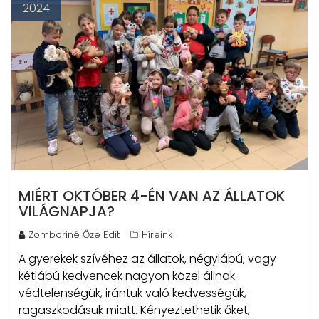
2024
MIÉRT OKTÓBER 4-ÉN VAN AZ ÁLLATOK
VILÁGNAPJA?
Zomboriné Őze Edit
Híreink
A gyerekek szívéhez az állatok, négylábú, vagy
kétlábú kedvencek nagyon közel állnak
védtelenségük, irántuk való kedvességük,
ragaszkodásuk miatt. Kényeztethetik őket,