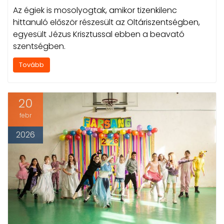
Az égiek is mosolyogtak, amikor tizenkilenc
hittanuló először részesült az Oltáriszentségben,
egyesült Jézus Krisztussal ebben a beavató
szentségben.
Tovább
20
febr
2026