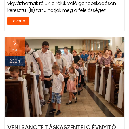
vigyázhatnak rájuk, a róluk való gondoskodáson
keresztül (is) tanulhatják meg a felelősséget.
Tovább
2
okt
2024
VENI SANCTE TÁSKASZENTELŐ ÉVNYITÓ