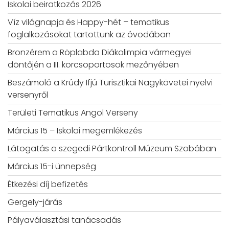
Iskolai beiratkozás 2026
Víz világnapja és Happy-hét – tematikus
foglalkozásokat tartottunk az óvodában
Bronzérem a Röplabda Diákolimpia vármegyei
döntőjén a III. korcsoportosok mezőnyében
Beszámoló a Krúdy Ifjú Turisztikai Nagykövetei nyelvi
versenyről
Területi Tematikus Angol Verseny
Március 15 – Iskolai megemlékezés
Látogatás a szegedi Pártkontroll Múzeum Szobában
Március 15-i ünnepség
Étkezési díj befizetés
Gergely-járás
Pályaválasztási tanácsadás