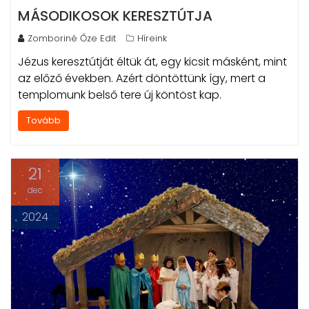
MÁSODIKOSOK KERESZTÚTJA
Zomboriné Őze Edit
Híreink
Jézus keresztútját éltük át, egy kicsit másként, mint
az előző években. Azért döntöttünk így, mert a
templomunk belső tere új köntöst kap.
Tovább
21
dec
2024