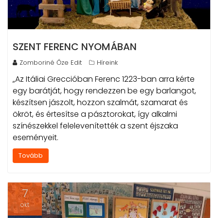
SZENT FERENC NYOMÁBAN
Zomboriné Őze Edit
Híreink
„Az Itáliai Greccióban Ferenc 1223-ban arra kérte
egy barátját, hogy rendezzen be egy barlangot,
készítsen jászolt, hozzon szalmát, szamarat és
ökröt, és értesítse a pásztorokat, így alkalmi
színészekkel felelevenítették a szent éjszaka
eseményeit.
Tovább
7
okt