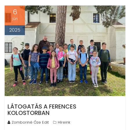
6
jún
2025
LÁTOGATÁS A FERENCES
KOLOSTORBAN
Zomboriné Őze Edit
Híreink