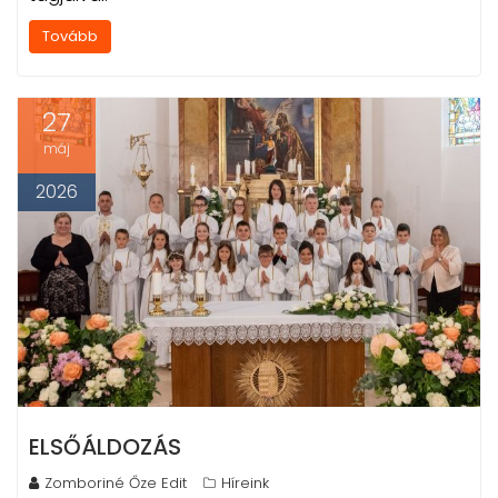
Tovább
27
máj
2026
ELSŐÁLDOZÁS
Zomboriné Őze Edit
Híreink