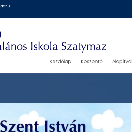
az.hu
Kezdőlap
Köszöntő
Alapítv