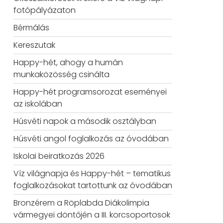
fotópályázaton
Bérmálás
Kereszutak
Happy-hét, ahogy a humán
munkaközösség csinálta
Happy-hét programsorozat eseményei
az iskolában
Húsvéti napok a második osztályban
Húsvéti angol foglalkozás az óvodában
Iskolai beiratkozás 2026
Víz világnapja és Happy-hét – tematikus
foglalkozásokat tartottunk az óvodában
Bronzérem a Röplabda Diákolimpia
vármegyei döntőjén a III. korcsoportosok