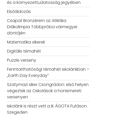
és a környezettudatosság jegyében
Elsőáldozás
Csapat Bronzérem az Atlétika
Diákolimpia Többpróba vármegyei
döntőjén
Matematika sikerek
Digitális témahét
Puzzle verseny
Fenntarthatósági témahét iskolánkban –
„Earth Day Everyday”
Szatymazi siker Csongrádon: első helyen
végeztek az Oskolások a honismereti
versenyen
Iskolánk is részt vett a III. ÁGOTA Futáson
Szegeden