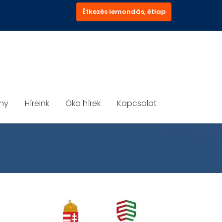
Étkezés lemondás, étlap
ány
Híreink
Öko hírek
Kapcsolat