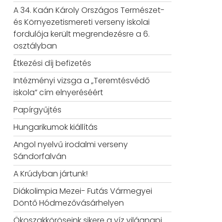
A 34. Kaán Károly Országos Természet-
és Környezetismereti verseny iskolai
fordulója került megrendezésre a 6.
osztályban
Étkezési díj befizetés
Intézményi vizsga a „Teremtésvédő
iskola” cím elnyeréséért
Papírgyűjtés
Hungarikumok kiállítás
Angol nyelvű irodalmi verseny
Sándorfalván
A Krúdyban jártunk!
Diákolimpia Mezei- Futás Vármegyei
Döntő Hódmezővásárhelyen
Ökoszakköröseink sikere a víz világnapi