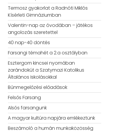
Termosz gyakorlat a Radnóti Miklós
Kísérleti Gimnáziumban
Valentin-nap az óvodában – játékos
angolozás szeretettel
40 nap-40 döntés
Farsangi témahét a 2.a osztályban
Esztergom kincsei nyomában
zarándokút a Szatymazi Katolikus
Általános Iskolásokkal
Bűnmegelőzési előadások
Felsős Farsang
Alsós farsangunk
A magyar kultúra napjára emlékeztünk
Beszámoló a humán munkaközösség