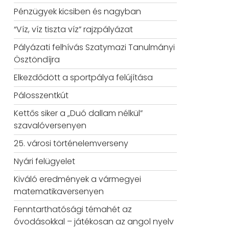
Pénzügyek kicsiben és nagyban
“Víz, víz tiszta víz” rajzpályázat
Pályázati felhívás Szatymazi Tanulmányi
Ösztöndíjra
Elkezdődött a sportpálya felújítása
Pálosszentkút
Kettős siker a „Duó dallam nélkül”
szavalóversenyen
25. városi történelemverseny
Nyári felügyelet
Kiváló eredmények a vármegyei
matematikaversenyen
Fenntarthatósági témahét az
óvodásokkal – játékosan az angol nyelv