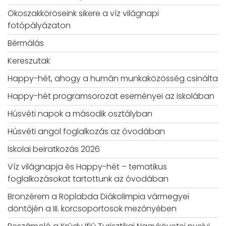
Ökoszakköröseink sikere a víz világnapi
fotópályázaton
Bérmálás
Kereszutak
Happy-hét, ahogy a humán munkaközösség csinálta
Happy-hét programsorozat eseményei az iskolában
Húsvéti napok a második osztályban
Húsvéti angol foglalkozás az óvodában
Iskolai beiratkozás 2026
Víz világnapja és Happy-hét – tematikus
foglalkozásokat tartottunk az óvodában
Bronzérem a Röplabda Diákolimpia vármegyei
döntőjén a III. korcsoportosok mezőnyében