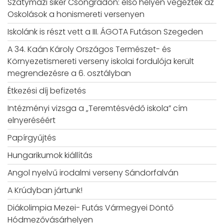
Szatymazi siker Csongrádon: első helyen végeztek az
Oskolások a honismereti versenyen
Iskolánk is részt vett a III. ÁGOTA Futáson Szegeden
A 34. Kaán Károly Országos Természet- és
Környezetismereti verseny iskolai fordulója került
megrendezésre a 6. osztályban
Étkezési díj befizetés
Intézményi vizsga a „Teremtésvédő iskola” cím
elnyeréséért
Papírgyűjtés
Hungarikumok kiállítás
Angol nyelvű irodalmi verseny Sándorfalván
A Krúdyban jártunk!
Diákolimpia Mezei- Futás Vármegyei Döntő
Hódmezővásárhelyen