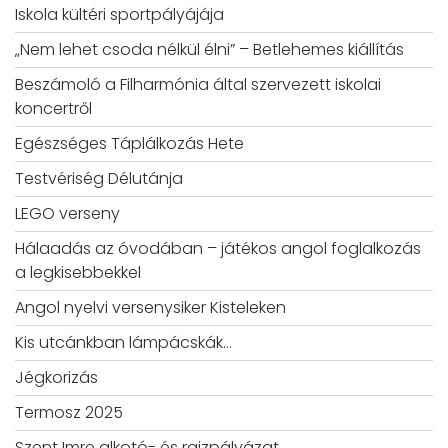
Iskola kültéri sportpályájája
„Nem lehet csoda nélkül élni” – Betlehemes kiállítás
Beszámoló a Filharmónia által szervezett iskolai
koncertről
Egészséges Táplálkozás Hete
Testvériség Délutánja
LEGO verseny
Hálaadás az óvodában – játékos angol foglalkozás
a legkisebbekkel
Angol nyelvi versenysiker Kisteleken
Kis utcánkban lámpácskák…
Jégkorizás
Termosz 2025
Szent Imre alkotó- és rajzpályázat