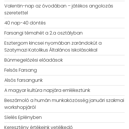
Valentin-nap az óvodában – játékos angolozás
szeretettel
40 nap-40 döntés
Farsangi témahét a 2.a osztályban
Esztergom kincsei nyomában zarándokút a
Szatymazi Katolikus Általános Iskolásokkal
Bűnmegelőzési előadások
Felsős Farsang
Alsós farsangunk
A magyar kultúra napjára emlékeztünk
Beszámoló a humán munkaközösség januári szakmai
workshopjáról
Síelés Eplényben
Keresztény értékeink vetélkedő