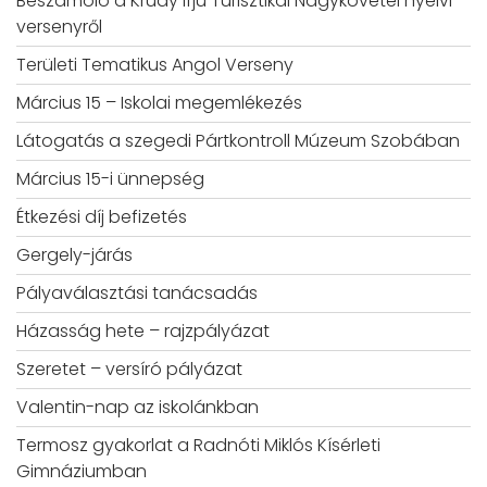
Beszámoló a Krúdy Ifjú Turisztikai Nagykövetei nyelvi
versenyről
Területi Tematikus Angol Verseny
Március 15 – Iskolai megemlékezés
Látogatás a szegedi Pártkontroll Múzeum Szobában
Március 15-i ünnepség
Étkezési díj befizetés
Gergely-járás
Pályaválasztási tanácsadás
Házasság hete – rajzpályázat
Szeretet – versíró pályázat
Valentin-nap az iskolánkban
Termosz gyakorlat a Radnóti Miklós Kísérleti
Gimnáziumban