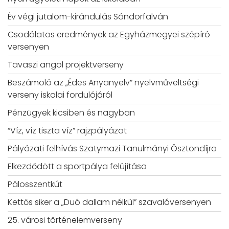
Év végi jutalom-kirándulás Sándorfalván
Csodálatos eredmények az Egyházmegyei szépíró
versenyen
Tavaszi angol projektverseny
Beszámoló az „Édes Anyanyelv” nyelvműveltségi
verseny iskolai fordulójáról
Pénzügyek kicsiben és nagyban
“Víz, víz tiszta víz” rajzpályázat
Pályázati felhívás Szatymazi Tanulmányi Ösztöndíjra
Elkezdődött a sportpálya felújítása
Pálosszentkút
Kettős siker a „Duó dallam nélkül” szavalóversenyen
25. városi történelemverseny