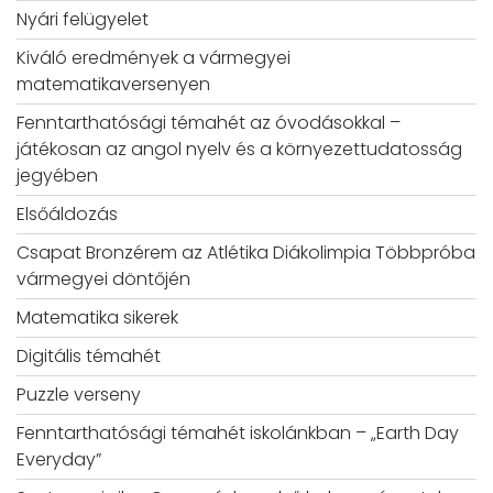
Nyári felügyelet
Kiváló eredmények a vármegyei
matematikaversenyen
Fenntarthatósági témahét az óvodásokkal –
játékosan az angol nyelv és a környezettudatosság
jegyében
Elsőáldozás
Csapat Bronzérem az Atlétika Diákolimpia Többpróba
vármegyei döntőjén
Matematika sikerek
Digitális témahét
Puzzle verseny
Fenntarthatósági témahét iskolánkban – „Earth Day
Everyday”