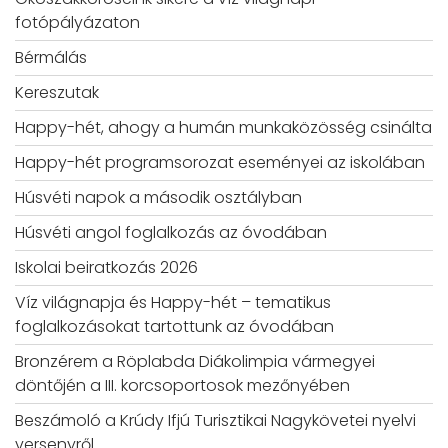
fotópályázaton
Bérmálás
Kereszutak
Happy-hét, ahogy a humán munkaközösség csinálta
Happy-hét programsorozat eseményei az iskolában
Húsvéti napok a második osztályban
Húsvéti angol foglalkozás az óvodában
Iskolai beiratkozás 2026
Víz világnapja és Happy-hét – tematikus
foglalkozásokat tartottunk az óvodában
Bronzérem a Röplabda Diákolimpia vármegyei
döntőjén a III. korcsoportosok mezőnyében
Beszámoló a Krúdy Ifjú Turisztikai Nagykövetei nyelvi
versenyről