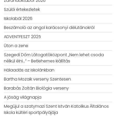
Zarándoktábor 2026
Szülői értekezletek
Iskolabál 2026
Beszámoló az angol karácsonyi délutánokról
ADVENTFESZT 2025
Úton a zene
Szegedi Dóm Látogatóközpont „Nem lehet csoda
nélkül élni…” – Betlehemes kiállítás
Hálaadás az iskolánkban
Bartha Mozaik verseny Szentesen
Barabás Zoltán Biológia verseny
A jóság világnapja
Megújul a szatymazi Szent István Katolikus Általános
Iskola kültéri sportpályájája