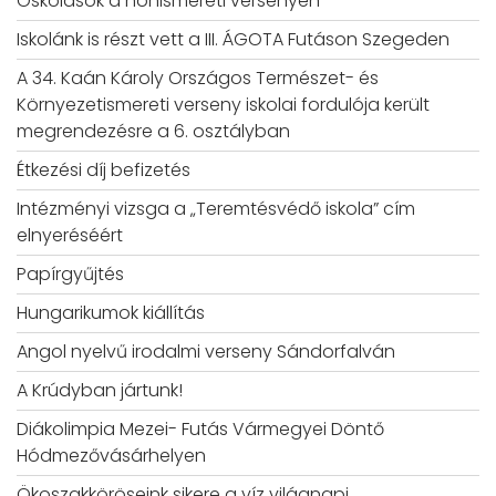
Oskolások a honismereti versenyen
Iskolánk is részt vett a III. ÁGOTA Futáson Szegeden
A 34. Kaán Károly Országos Természet- és
Környezetismereti verseny iskolai fordulója került
megrendezésre a 6. osztályban
Étkezési díj befizetés
Intézményi vizsga a „Teremtésvédő iskola” cím
elnyeréséért
Papírgyűjtés
Hungarikumok kiállítás
Angol nyelvű irodalmi verseny Sándorfalván
A Krúdyban jártunk!
Diákolimpia Mezei- Futás Vármegyei Döntő
Hódmezővásárhelyen
Ökoszakköröseink sikere a víz világnapi