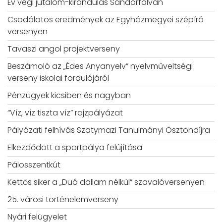
Év végi jutalom-kirándulás Sándorfalván
Csodálatos eredmények az Egyházmegyei szépíró
versenyen
Tavaszi angol projektverseny
Beszámoló az „Édes Anyanyelv” nyelvműveltségi
verseny iskolai fordulójáról
Pénzügyek kicsiben és nagyban
“Víz, víz tiszta víz” rajzpályázat
Pályázati felhívás Szatymazi Tanulmányi Ösztöndíjra
Elkezdődött a sportpálya felújítása
Pálosszentkút
Kettős siker a „Duó dallam nélkül” szavalóversenyen
25. városi történelemverseny
Nyári felügyelet