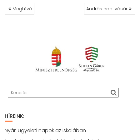
BEJEGYZÉS
Meghívó
András napi vásár
NAVIGÁCIÓ
HÍREINK:
Nyári ügyeleti napok az iskolában