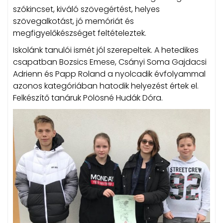
szókincset, kiváló szövegértést, helyes
szövegalkotást, jó memóriát és
megfigyelőkészséget feltételeztek.
Iskolánk tanulói ismét jól szerepeltek. A hetedikes
csapatban Bozsics Emese, Csányi Soma Gajdacsi
Adrienn és Papp Roland a nyolcadik évfolyammal
azonos kategóriában hatodik helyezést értek el.
Felkészítő tanáruk Pölösné Hudák Dóra.