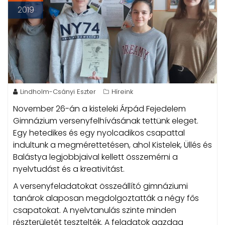
2019
Lindholm-Csányi Eszter
Híreink
November 26-án a kisteleki Árpád Fejedelem
Gimnázium versenyfelhívásának tettünk eleget.
Egy hetedikes és egy nyolcadikos csapattal
indultunk a megmérettetésen, ahol Kistelek, Üllés és
Balástya legjobbjaival kellett összemérni a
nyelvtudást és a kreativitást.
A versenyfeladatokat összeállító gimnáziumi
tanárok alaposan megdolgoztatták a négy fős
csapatokat. A nyelvtanulás szinte minden
részterületét tesztelték. A feladatok gazdag