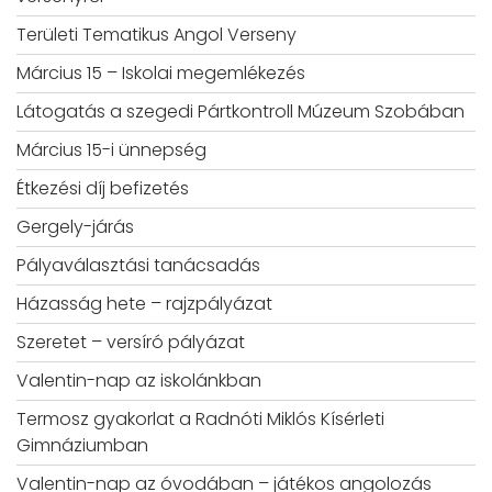
Területi Tematikus Angol Verseny
Március 15 – Iskolai megemlékezés
Látogatás a szegedi Pártkontroll Múzeum Szobában
Március 15-i ünnepség
Étkezési díj befizetés
Gergely-járás
Pályaválasztási tanácsadás
Házasság hete – rajzpályázat
Szeretet – versíró pályázat
Valentin-nap az iskolánkban
Termosz gyakorlat a Radnóti Miklós Kísérleti
Gimnáziumban
Valentin-nap az óvodában – játékos angolozás