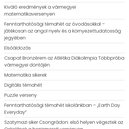
Kiváló eredmények a vármegyei
matematikaversenyen
Fenntarthatósági témahét az óvodásokkal –
játékosan az angol nyelv és a környezettudatosság
jegyében
Elsőáldozás
Csapat Bronzérem az Atlétika Diákolimpia Többpróba
vármegyei döntőjén
Matematika sikerek
Digitális témahét
Puzzle verseny
Fenntarthatósági témahét iskolánkban – „Earth Day
Everyday”
Szatymazi siker Csongrádon: első helyen végeztek az