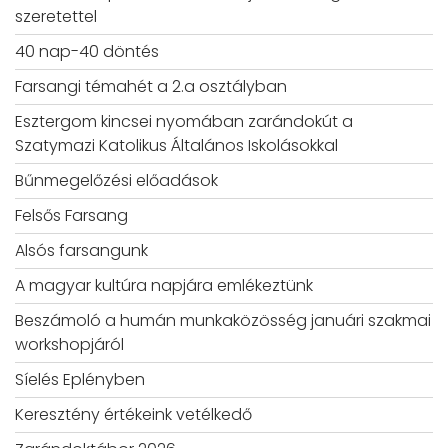
szeretettel
40 nap-40 döntés
Farsangi témahét a 2.a osztályban
Esztergom kincsei nyomában zarándokút a
Szatymazi Katolikus Általános Iskolásokkal
Bűnmegelőzési előadások
Felsős Farsang
Alsós farsangunk
A magyar kultúra napjára emlékeztünk
Beszámoló a humán munkaközösség januári szakmai
workshopjáról
Síelés Eplényben
Keresztény értékeink vetélkedő