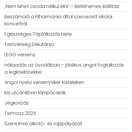
„Nem lehet csoda nélkül élni” – Betlehemes kiállítás
Beszámoló a Filharmónia által szervezett iskolai
koncertről
Egészséges Táplálkozás Hete
Testvériség Délutánja
LEGO verseny
Hálaadás az óvodában – játékos angol foglalkozás
a legkisebbekkel
Angol nyelvi versenysiker Kisteleken
Kis utcánkban lámpácskák…
Jégkorizás
Termosz 2025
Szent Imre alkotó- és rajzpályázat