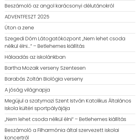
Beszámoló az angol karácsonyi délutánokról
ADVENTFESZT 2025
Úton a zene
Szegedi Dóm Látogatóközpont „Nem lehet csoda
nélkül élni…” – Betlehemes kiállítás
Hálaadás az iskolánkban
Bartha Mozaik verseny Szentesen
Barabás Zoltán Biológia verseny
A jóság világnapja
Megújul a szatymazi Szent István Katolikus Általános
Iskola kültéri sportpályájája
„Nem lehet csoda nélkül élni” – Betlehemes kiállítás
Beszámoló a Filharmónia által szervezett iskolai
koncertről