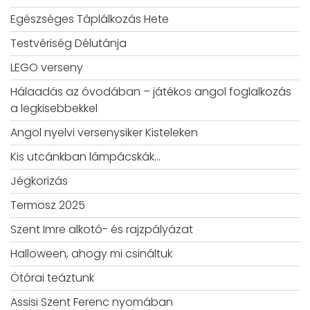
Egészséges Táplálkozás Hete
Testvériség Délutánja
LEGO verseny
Hálaadás az óvodában – játékos angol foglalkozás
a legkisebbekkel
Angol nyelvi versenysiker Kisteleken
Kis utcánkban lámpácskák…
Jégkorizás
Termosz 2025
Szent Imre alkotó- és rajzpályázat
Halloween, ahogy mi csináltuk
Ötórai teáztunk
Assisi Szent Ferenc nyomában