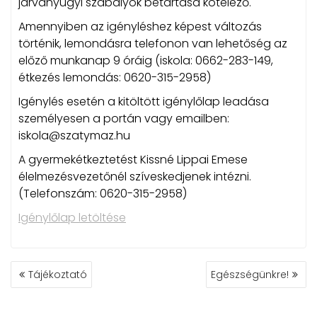
járványügyi szabályok betartása kötelező.
Amennyiben az igényléshez képest változás
történik, lemondásra telefonon van lehetőség az
előző munkanap 9 óráig (iskola: 0662-283-149,
étkezés lemondás: 0620-315-2958)
Igénylés esetén a kitöltött igénylőlap leadása
személyesen a portán vagy emailben:
iskola@szatymaz.hu
A gyermekétkeztetést Kissné Lippai Emese
élelmezésvezetőnél szíveskedjenek intézni.
(Telefonszám: 0620-315-2958)
Igénylőlap letöltése
BEJEGYZÉS
Tájékoztató
Egészségünkre!
NAVIGÁCIÓ