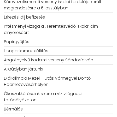
Környezetismereti verseny iskolai fordulója került
megrendezésre a 6. osztályban
Étkezési díj befizetés
Intézményi vizsga a „Teremtésvédő iskola” cím
elnyeréséért
Papírgyűjtés
Hungarikumok kiállítás
Angol nyelvű irodalmi verseny Sándorfalván
A Krúdyban jártunk!
Diákolimpia Mezei- Futás Vármegyei Döntő
Hódmezővásárhelyen
Ökoszakköröseink sikere a víz világnapi
fotópályázaton
Bérmálás