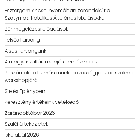
Esztergom kincsei nyomában zarándokút a
Szatymazi Katolikus Általános Iskolásokkal
Bűnmegelőzési előadások
Felsős Farsang
Alsós farsangunk
A magyar kultúra napjára emlékeztünk
Beszámoló a humán munkaközösség januári szakmai
workshopjáról
Síelés Eplényben
Keresztény értékeink vetélkedő
Zarándoktábor 2026
Szülői értekezletek
Iskolabál 2026