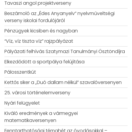
Tavaszi angol projektverseny
Beszámoló az „Édes Anyanyelv” nyelvműveltségi
verseny iskolai fordulójáról
Pénzügyek kicsiben és nagyban
“Víz, víz tiszta víz” rajzpályázat
Pályázati felhívás Szatymazi Tanulmányi Ösztöndíjra
Elkezdődött a sportpálya felújítása
Pálosszentkút
Kettős siker a „Duó dallam nélkül” szavalóversenyen
25. városi történelemverseny
Nyári felügyelet
Kiváló eredmények a vármegyei
matematikaversenyen
Fenntarthatósági témahét az óvodásokkal –