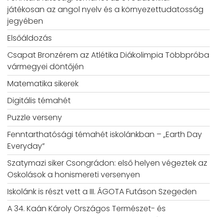
játékosan az angol nyelv és a környezettudatosság
jegyében
Elsőáldozás
Csapat Bronzérem az Atlétika Diákolimpia Többpróba
vármegyei döntőjén
Matematika sikerek
Digitális témahét
Puzzle verseny
Fenntarthatósági témahét iskolánkban – „Earth Day
Everyday”
Szatymazi siker Csongrádon: első helyen végeztek az
Oskolások a honismereti versenyen
Iskolánk is részt vett a III. ÁGOTA Futáson Szegeden
A 34. Kaán Károly Országos Természet- és