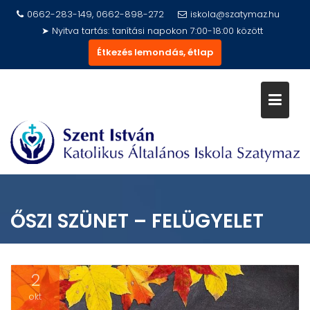
Skip
0662-283-149, 0662-898-272
iskola@szatymaz.hu
to
➤ Nyitva tartás: tanítási napokon 7:00-18:00 között
content
Étkezés lemondás, étlap
ŐSZI SZÜNET – FELÜGYELET
2
okt