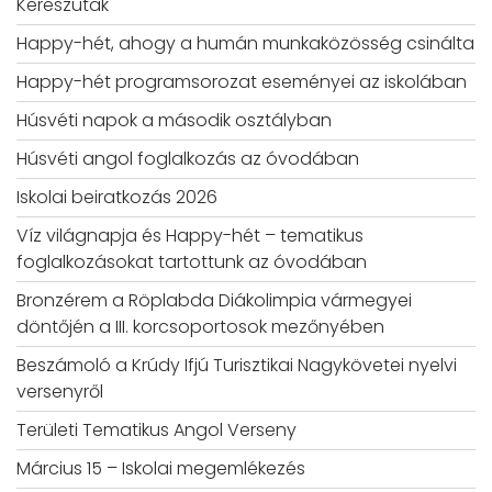
Kereszutak
Happy-hét, ahogy a humán munkaközösség csinálta
Happy-hét programsorozat eseményei az iskolában
Húsvéti napok a második osztályban
Húsvéti angol foglalkozás az óvodában
Iskolai beiratkozás 2026
Víz világnapja és Happy-hét – tematikus
foglalkozásokat tartottunk az óvodában
Bronzérem a Röplabda Diákolimpia vármegyei
döntőjén a III. korcsoportosok mezőnyében
Beszámoló a Krúdy Ifjú Turisztikai Nagykövetei nyelvi
versenyről
Területi Tematikus Angol Verseny
Március 15 – Iskolai megemlékezés