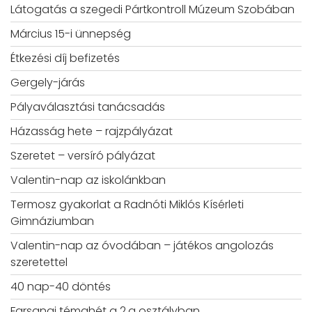
Látogatás a szegedi Pártkontroll Múzeum Szobában
Március 15-i ünnepség
Étkezési díj befizetés
Gergely-járás
Pályaválasztási tanácsadás
Házasság hete – rajzpályázat
Szeretet – versíró pályázat
Valentin-nap az iskolánkban
Termosz gyakorlat a Radnóti Miklós Kísérleti
Gimnáziumban
Valentin-nap az óvodában – játékos angolozás
szeretettel
40 nap-40 döntés
Farsangi témahét a 2.a osztályban