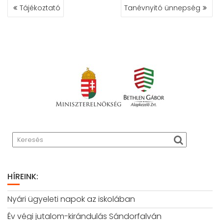
BEJEGYZÉS
Tájékoztató
Tanévnyitó ünnepség
NAVIGÁCIÓ
HÍREINK:
Nyári ügyeleti napok az iskolában
Év végi jutalom-kirándulás Sándorfalván