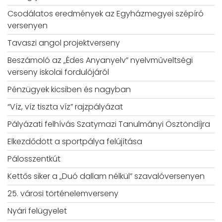
Csodálatos eredmények az Egyházmegyei szépíró
versenyen
Tavaszi angol projektverseny
Beszámoló az „Édes Anyanyelv” nyelvműveltségi
verseny iskolai fordulójáról
Pénzügyek kicsiben és nagyban
“Víz, víz tiszta víz” rajzpályázat
Pályázati felhívás Szatymazi Tanulmányi Ösztöndíjra
Elkezdődött a sportpálya felújítása
Pálosszentkút
Kettős siker a „Duó dallam nélkül” szavalóversenyen
25. városi történelemverseny
Nyári felügyelet