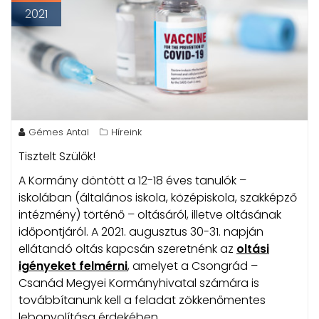
2021
Gémes Antal
Híreink
Tisztelt Szülők!
A Kormány döntött a 12-18 éves tanulók –
iskolában (általános iskola, középiskola, szakképző
intézmény) történő – oltásáról, illetve oltásának
időpontjáról. A 2021. augusztus 30-31. napján
ellátandó oltás kapcsán szeretnénk az
oltási
igényeket felmérni
, amelyet a Csongrád –
Csanád Megyei Kormányhivatal számára is
továbbítanunk kell a feladat zökkenőmentes
lebonyolítása érdekében.