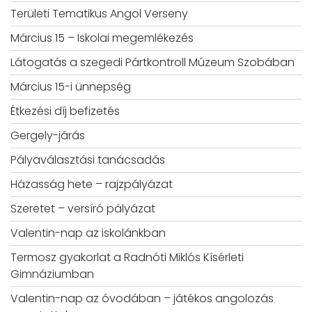
Területi Tematikus Angol Verseny
Március 15 – Iskolai megemlékezés
Látogatás a szegedi Pártkontroll Múzeum Szobában
Március 15-i ünnepség
Étkezési díj befizetés
Gergely-járás
Pályaválasztási tanácsadás
Házasság hete – rajzpályázat
Szeretet – versíró pályázat
Valentin-nap az iskolánkban
Termosz gyakorlat a Radnóti Miklós Kísérleti
Gimnáziumban
Valentin-nap az óvodában – játékos angolozás