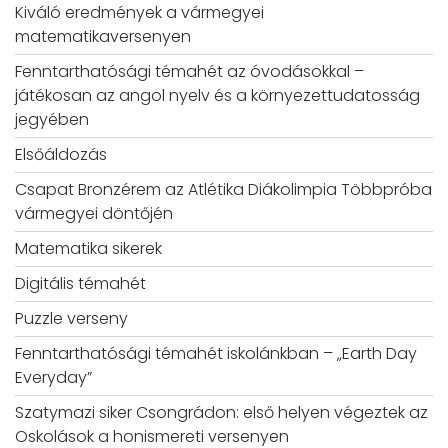
Kiváló eredmények a vármegyei
matematikaversenyen
Fenntarthatósági témahét az óvodásokkal –
játékosan az angol nyelv és a környezettudatosság
jegyében
Elsőáldozás
Csapat Bronzérem az Atlétika Diákolimpia Többpróba
vármegyei döntőjén
Matematika sikerek
Digitális témahét
Puzzle verseny
Fenntarthatósági témahét iskolánkban – „Earth Day
Everyday”
Szatymazi siker Csongrádon: első helyen végeztek az
Oskolások a honismereti versenyen