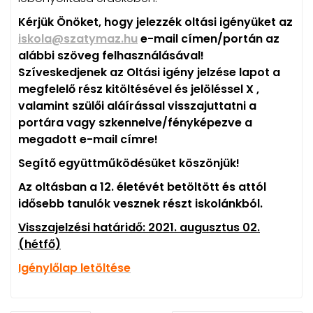
Kérjük Önöket, hogy jelezzék oltási igényüket az
iskola@szatymaz.hu
e-mail címen/portán az
alábbi szöveg felhasználásával!
Szíveskedjenek az Oltási igény jelzése lapot a
megfelelő rész kitöltésével és jelöléssel X ,
valamint szülői aláírással visszajuttatni a
portára vagy szkennelve/fényképezve a
megadott e-mail címre!
Segítő együttműködésüket köszönjük!
Az oltásban a
12. életévét betöltött és attól
idősebb
tanulók vesznek részt iskolánkból.
Visszajelzési határidő: 2021. augusztus 02.
(hétfő)
Igénylőlap letöltése