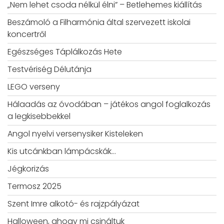
„Nem lehet csoda nélkül élni” – Betlehemes kiállítás
Beszámoló a Filharmónia által szervezett iskolai
koncertről
Egészséges Táplálkozás Hete
Testvériség Délutánja
LEGO verseny
Hálaadás az óvodában – játékos angol foglalkozás
a legkisebbekkel
Angol nyelvi versenysiker Kisteleken
Kis utcánkban lámpácskák…
Jégkorizás
Termosz 2025
Szent Imre alkotó- és rajzpályázat
Halloween, ahogy mi csináltuk