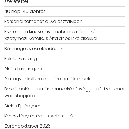
szeretettel
40 nap-40 döntés
Farsangi témahét a 2.a osztályban
Esztergom kincsei nyomában zarándokút a
Szatymazi Katolikus Általános Iskolásokkal
Bűnmegelőzési előadások
Felsős Farsang
Alsós farsangunk
A magyar kultúra napjára emlékeztünk
Beszámoló a humán munkaközösség januári szakmai
workshopjáról
Síelés Eplényben
Keresztény értékeink vetélkedő
Zarándoktábor 2026