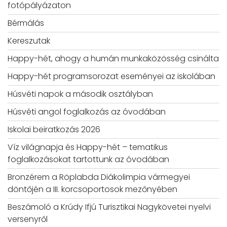
fotópályázaton
Bérmálás
Kereszutak
Happy-hét, ahogy a humán munkaközösség csinálta
Happy-hét programsorozat eseményei az iskolában
Húsvéti napok a második osztályban
Húsvéti angol foglalkozás az óvodában
Iskolai beiratkozás 2026
Víz világnapja és Happy-hét – tematikus
foglalkozásokat tartottunk az óvodában
Bronzérem a Röplabda Diákolimpia vármegyei
döntőjén a III. korcsoportosok mezőnyében
Beszámoló a Krúdy Ifjú Turisztikai Nagykövetei nyelvi
versenyről