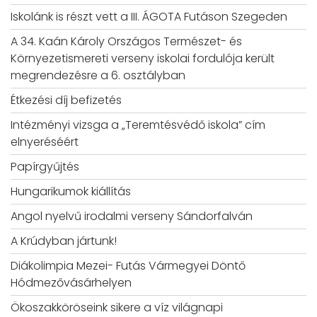
Iskolánk is részt vett a III. ÁGOTA Futáson Szegeden
A 34. Kaán Károly Országos Természet- és
Környezetismereti verseny iskolai fordulója került
megrendezésre a 6. osztályban
Étkezési díj befizetés
Intézményi vizsga a „Teremtésvédő iskola” cím
elnyeréséért
Papírgyűjtés
Hungarikumok kiállítás
Angol nyelvű irodalmi verseny Sándorfalván
A Krúdyban jártunk!
Diákolimpia Mezei- Futás Vármegyei Döntő
Hódmezővásárhelyen
Ökoszakköröseink sikere a víz világnapi