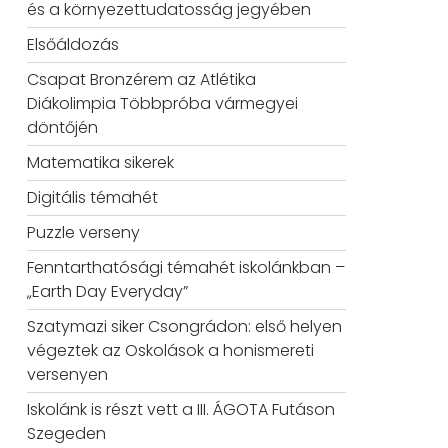
és a környezettudatosság jegyében
Elsőáldozás
Csapat Bronzérem az Atlétika
Diákolimpia Többpróba vármegyei
döntőjén
Matematika sikerek
Digitális témahét
Puzzle verseny
Fenntarthatósági témahét iskolánkban –
„Earth Day Everyday”
Szatymazi siker Csongrádon: első helyen
végeztek az Oskolások a honismereti
versenyen
Iskolánk is részt vett a III. ÁGOTA Futáson
Szegeden