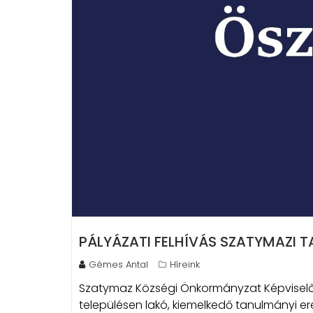
PÁLYÁZATI FELHÍVÁS SZATYMAZI 
Gémes Antal
Híreink
Szatymaz Községi Önkormányzat Képviselő-
településen lakó, kiemelkedő tanulmányi er