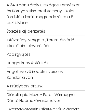
A 34. Kaán Károly Országos Természet-
és Környezetismereti verseny iskolai
fordulója került megrendezésre a 6.
osztályban
Étkezési díj befizetés
Intézményi vizsga a „Teremtésvédő
iskola” cím elnyeréséért
Papírgyűjtés
Hungarikumok kiállítás
Angol nyelvű irodalmi verseny
Sándorfalván
A Krúdyban jártunk!
Diákolimpia Mezei- Futás Vármegyei
Döntő Hódmezővásárhelyen
Ökoszakköröseink sikere a víz világnapi