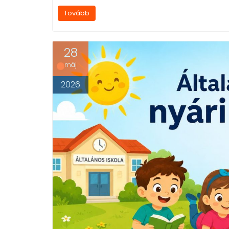
Tovább
28
máj
2026