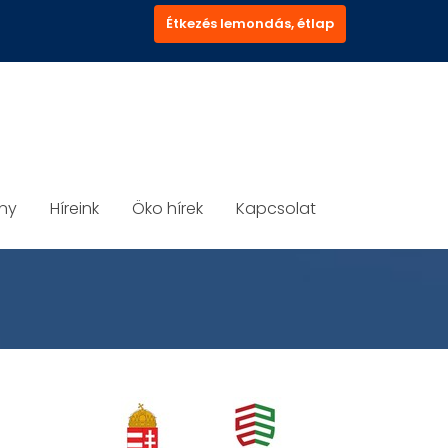
Étkezés lemondás, étlap
ány
Híreink
Öko hírek
Kapcsolat