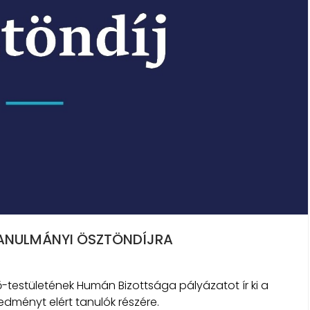
TANULMÁNYI ÖSZTÖNDÍJRA
testületének Humán Bizottsága pályázatot ír ki a
edményt elért tanulók részére.