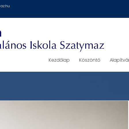
az.hu
Kezdőlap
Köszöntő
Alapítv