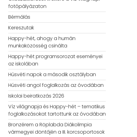
fotópályázaton
Bérmálás
Kereszutak
Happy-hét, ahogy a humán
munkaközösség csinálta
Happy-hét programsorozat eseményei
az iskolában
Húsvéti napok a második osztályban
Húsvéti angol foglalkozás az óvodában
Iskolai beiratkozás 2026
Víz világnapja és Happy-hét – tematikus
foglalkozásokat tartottunk az óvodában
Bronzérem a Röplabda Diákolimpia
vármegyei döntőjén a III. korcsoportosok