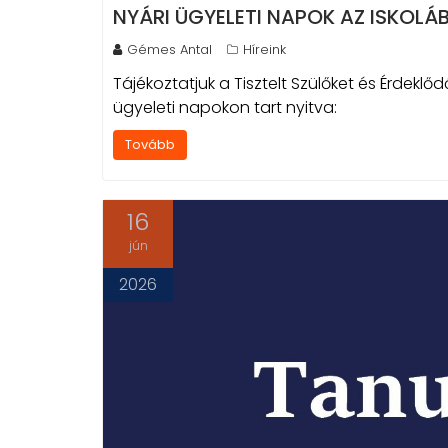
NYÁRI ÜGYELETI NAPOK AZ ISKOLÁ
Gémes Antal
Híreink
Tájékoztatjuk a Tisztelt Szülőket és Érdeklőd
ügyeleti napokon tart nyitva:
Tovább
16
jún
2026