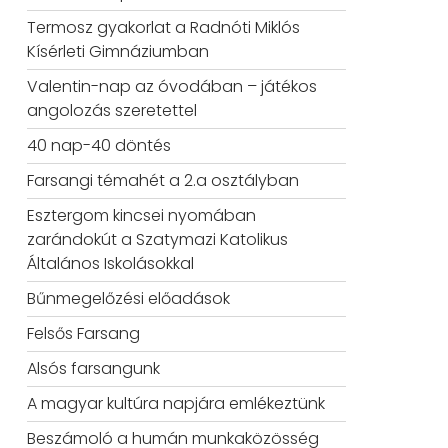
Termosz gyakorlat a Radnóti Miklós
Kísérleti Gimnáziumban
Valentin-nap az óvodában – játékos
angolozás szeretettel
40 nap-40 döntés
Farsangi témahét a 2.a osztályban
Esztergom kincsei nyomában
zarándokút a Szatymazi Katolikus
Általános Iskolásokkal
Bűnmegelőzési előadások
Felsős Farsang
Alsós farsangunk
A magyar kultúra napjára emlékeztünk
Beszámoló a humán munkaközösség