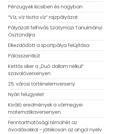
Pénzügyek kicsiben és nagyban
“Víz, víz tiszta víz” rajzpályázat
Pályázati felhívás Szatymazi Tanulmányi
Ösztöndíjra
Elkezdődött a sportpálya felújítása
Pálosszentkút
Kettős siker a „Duó dallam nélkül”
szavalóversenyen
25. városi történelemverseny
Nyári felügyelet
Kiváló eredmények a vármegyei
matematikaversenyen
Fenntarthatósági témahét az
óvodásokkal – játékosan az angol nyelv