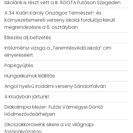
Iskolánk is részt vett a III. ÁGOTA Futáson Szegeden
A 34. Kaán Károly Országos Természet- és
Környezetismereti verseny iskolai fordulója került
megrendezésre a 6. osztályban
Étkezési díj befizetés
Intézményi vizsga a „Teremtésvédő iskola” cím
elnyeréséért
Papírgyűjtés
Hungarikumok kiállítás
Angol nyelvű irodalmi verseny Sándorfalván
A Krúdyban jártunk!
Diákolimpia Mezei- Futás Vármegyei Döntő
Hódmezővásárhelyen
Ökoszakköröseink sikere a víz világnapi
fotópályázaton