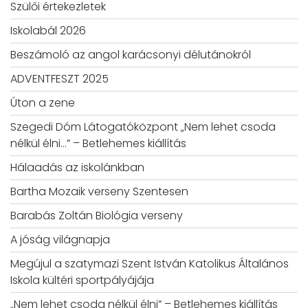
Szülői értekezletek
Iskolabál 2026
Beszámoló az angol karácsonyi délutánokról
ADVENTFESZT 2025
Úton a zene
Szegedi Dóm Látogatóközpont „Nem lehet csoda
nélkül élni…” – Betlehemes kiállítás
Hálaadás az iskolánkban
Bartha Mozaik verseny Szentesen
Barabás Zoltán Biológia verseny
A jóság világnapja
Megújul a szatymazi Szent István Katolikus Általános
Iskola kültéri sportpályájája
„Nem lehet csoda nélkül élni” – Betlehemes kiállítás