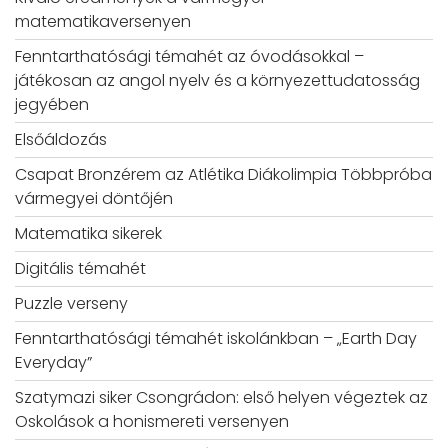
matematikaversenyen
Fenntarthatósági témahét az óvodásokkal –
játékosan az angol nyelv és a környezettudatosság
jegyében
Elsőáldozás
Csapat Bronzérem az Atlétika Diákolimpia Többpróba
vármegyei döntőjén
Matematika sikerek
Digitális témahét
Puzzle verseny
Fenntarthatósági témahét iskolánkban – „Earth Day
Everyday”
Szatymazi siker Csongrádon: első helyen végeztek az
Oskolások a honismereti versenyen