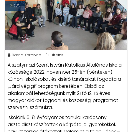
2022
Barna Károlyné
Híreink
A szatymazi Szent István Katolikus Általános Iskola
közössége 2022. november 25-én (pénteken)
külhoni iskolásokat és kísérő tanáraikat fogadta a
„Járd végig!” program keretében. Ebből az
alkalomból lehetőségünk nyílt 21 fő 12-15 éves
magyar diákot fogadni és közösségi programot
szervezni számukra.
Iskolánk 6-8. évfolyamos tanulói karácsonyi
asztaldíszt készítettek a kárpátaljai gyerekekkel,
együtt társasjátékoztak, valamint a települések –