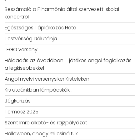
Beszámoló a Filharmónia által szervezett iskolai
koncertről
Egészséges Táplálkozás Hete
Testvériség Délutánja
LEGO verseny
Hálaadás az óvodában – játékos angol foglalkozás
a legkisebbekkel
Angol nyelvi versenysiker Kisteleken
Kis utcánkban lámpácskák…
Jégkorizás
Termosz 2025
Szent Imre alkotó- és rajzpályázat
Halloween, ahogy mi csináltuk