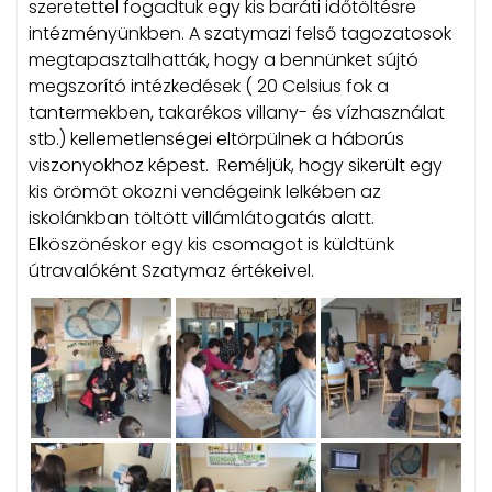
szeretettel fogadtuk egy kis baráti időtöltésre
intézményünkben. A szatymazi felső tagozatosok
megtapasztalhatták, hogy a bennünket sújtó
megszorító intézkedések ( 20 Celsius fok a
tantermekben, takarékos villany- és vízhasználat
stb.) kellemetlenségei eltörpülnek a háborús
viszonyokhoz képest. Reméljük, hogy sikerült egy
kis örömöt okozni vendégeink lelkében az
iskolánkban töltött villámlátogatás alatt.
Elköszönéskor egy kis csomagot is küldtünk
útravalóként Szatymaz értékeivel.