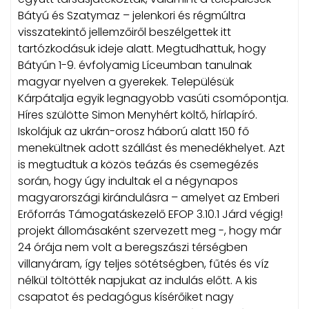
Bátyú és Szatymaz – jelenkori és régmúltra
visszatekintő jellemzőiről beszélgettek itt
tartózkodásuk ideje alatt. Megtudhattuk, hogy
Bátyún 1-9. évfolyamig Líceumban tanulnak
magyar nyelven a gyerekek. Településük
Kárpátalja egyik legnagyobb vasúti csomópontja.
Híres szülötte Simon Menyhért költő, hírlapíró.
Iskolájuk az ukrán-orosz háború alatt 150 fő
menekültnek adott szállást és menedékhelyet. Azt
is megtudtuk a közös teázás és csemegézés
során, hogy úgy indultak el a négynapos
magyarországi kirándulásra – amelyet az Emberi
Erőforrás Támogatáskezelő EFOP 3.10.1 Járd végig!
projekt állomásaként szervezett meg -, hogy már
24 órája nem volt a beregszászi térségben
villanyáram, így teljes sötétségben, fűtés és víz
nélkül töltötték napjukat az indulás előtt. A kis
csapatot és pedagógus kísérőiket nagy