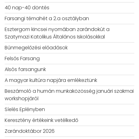
40 nap-40 döntés
Farsangi témahét a 2.a osztályban
Esztergom kincsei nyomában zarándokút a
Szatymazi Katolikus Általános Iskolásokkal
Bűnmegelőzési előadások
Felsős Farsang
Alsós farsangunk
A magyar kultúra napjára emlékeztünk
Beszámoló a humán munkaközösség januári szakmai
workshopjáról
Síelés Eplényben
Keresztény értékeink vetélkedő
Zarándoktábor 2026