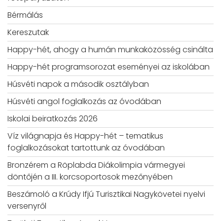
Bérmálás
Kereszutak
Happy-hét, ahogy a humán munkaközösség csinálta
Happy-hét programsorozat eseményei az iskolában
Húsvéti napok a második osztályban
Húsvéti angol foglalkozás az óvodában
Iskolai beiratkozás 2026
Víz világnapja és Happy-hét – tematikus
foglalkozásokat tartottunk az óvodában
Bronzérem a Röplabda Diákolimpia vármegyei
döntőjén a III. korcsoportosok mezőnyében
Beszámoló a Krúdy Ifjú Turisztikai Nagykövetei nyelvi
versenyről