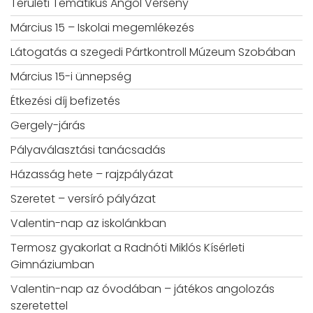
Területi Tematikus Angol Verseny
Március 15 – Iskolai megemlékezés
Látogatás a szegedi Pártkontroll Múzeum Szobában
Március 15-i ünnepség
Étkezési díj befizetés
Gergely-járás
Pályaválasztási tanácsadás
Házasság hete – rajzpályázat
Szeretet – versíró pályázat
Valentin-nap az iskolánkban
Termosz gyakorlat a Radnóti Miklós Kísérleti
Gimnáziumban
Valentin-nap az óvodában – játékos angolozás
szeretettel