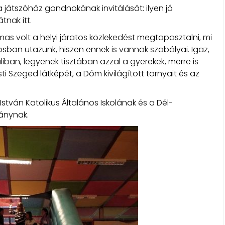
a játszóház gondnokának invitálását: ilyen jó
tnak itt.
lmas volt a helyi járatos közlekedést megtapasztalni, mi
osban utazunk, hiszen ennek is vannak szabályai. Igaz,
liban, legyenek tisztában azzal a gyerekek, merre is
sti Szeged látképét, a Dóm kivilágított tornyait és az
stván Katolikus Általános Iskolának és a Dél-
ánynak.