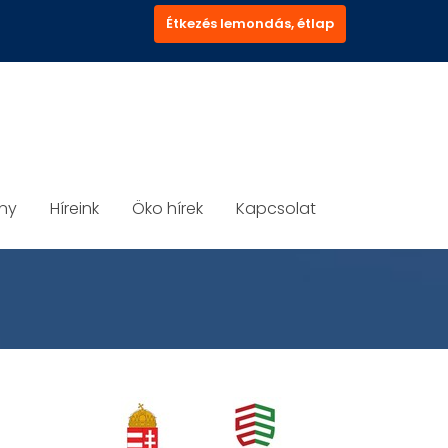
Étkezés lemondás, étlap
ány
Híreink
Öko hírek
Kapcsolat