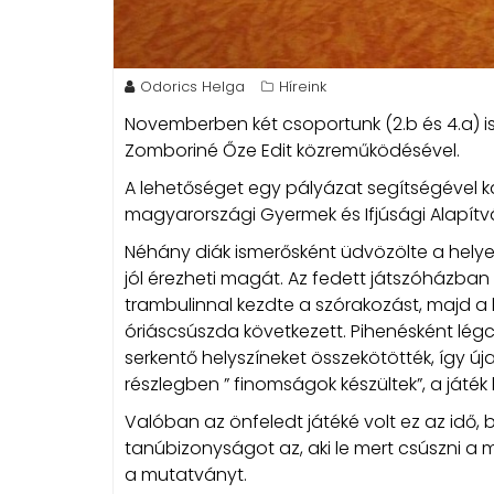
Odorics Helga
Híreink
Novemberben két csoportunk (2.b és 4.a) is
Zomboriné Őze Edit közreműködésével.
A lehetőséget egy pályázat segítségével k
magyarországi Gyermek és Ifjúsági Alapít
Néhány diák ismerősként üdvözölte a helye
jól érezheti magát. Az fedett játszóházban el
trambulinnal kezdte a szórakozást, majd a
óriáscsúszda következett. Pihenésként légc
serkentő helyszíneket összekötötték, így új
részlegben ” finomságok készültek”, a játék
Valóban az önfeledt játéké volt ez az idő, bi
tanúbizonyságot az, aki le mert csúszni a 
a mutatványt.