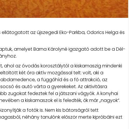
 ellátogatott az újszegedi Eko-Parkba, Odorics Helga és
aptuk, amelyet Barna Károlyné igazgató adott be a Dél-
ványhoz.
t, ahol az óvodás korosztálytól a kiskamaszig mindenki
töltött két óra aktív mozgással telt: volt, aki a
 labdamedence, a függőhíd és a fő attrakció, az
socsó és autó várta a gyerekeket. Az aktivitásra
abb zugokat fedeztek fel a játszani vágyók. A konyhai
 hevében a kiskamaszok el is feledték, ők már „nagyok”.
zonyítják a fotók is. Nem kis bátorságról tett
magasból, néhány tanulónk először merte kipróbálni ezt