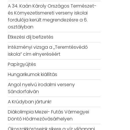
A 34. Kaán Károly Országos Természet-
és Környezetismereti verseny iskolai
fordulója került megrendezésre a 6.
osztályban
Étkezési díj befizetés
Intézményi vizsga a „Teremtésvédő
iskola” cím elnyeréséért
Papírgyűjtés
Hungarikumok kiállítás
Angol nyelvű irodalmi verseny
Sándorfalván
A Krúdyban jártunk!
Diákolimpia Mezei- Futás Vármegyei
Döntő Hódmezővásárhelyen
Ökoszakköröseink sikere a víz világnapi