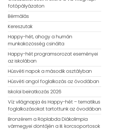
fotópályázaton
Bérmálás
Kereszutak
Happy-hét, ahogy a humán
munkaközösség csinálta
Happy-hét programsorozat eseményei
az iskolában
Húsvéti napok a második osztályban
Húsvéti angol foglalkozás az óvodában
Iskolai beiratkozás 2026
Víz világnapja és Happy-hét – tematikus
foglalkozásokat tartottunk az óvodában
Bronzérem a Röplabda Diákolimpia
vármegyei döntőjén a III. korcsoportosok