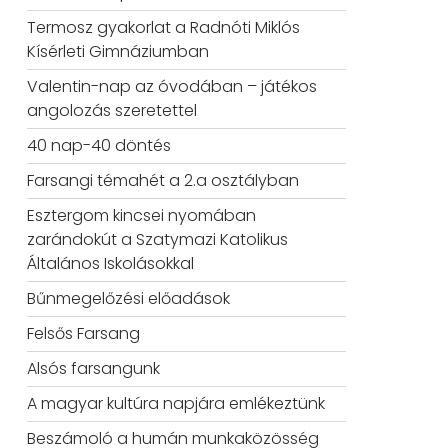
Termosz gyakorlat a Radnóti Miklós
Kísérleti Gimnáziumban
Valentin-nap az óvodában – játékos
angolozás szeretettel
40 nap-40 döntés
Farsangi témahét a 2.a osztályban
Esztergom kincsei nyomában
zarándokút a Szatymazi Katolikus
Általános Iskolásokkal
Bűnmegelőzési előadások
Felsős Farsang
Alsós farsangunk
A magyar kultúra napjára emlékeztünk
Beszámoló a humán munkaközösség