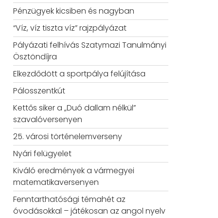
Pénzügyek kicsiben és nagyban
“Víz, víz tiszta víz” rajzpályázat
Pályázati felhívás Szatymazi Tanulmányi
Ösztöndíjra
Elkezdődött a sportpálya felújítása
Pálosszentkút
Kettős siker a „Duó dallam nélkül”
szavalóversenyen
25. városi történelemverseny
Nyári felügyelet
Kiváló eredmények a vármegyei
matematikaversenyen
Fenntarthatósági témahét az
óvodásokkal – játékosan az angol nyelv