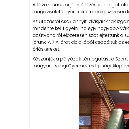
A távozásunkkor jóleső érzéssel hallgattuk 
magaviseletű gyerekeket mindig szívesen lá
Az utazásról csak annyit, diákjainknak izga
mindenre kell figyelni, ha egy nagyobb vár
az útvonalról előzetesen szót ejtettünk a su
járunk. A 71A járat ablakából csodáltuk az e
óriáskereket.
Köszönjük a pályázati támogatást a Szent I
magyarországi Gyermek és Ifjúsági Alapítv