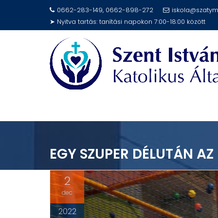
Skip
0662-283-149, 0662-898-272
iskola@szatym
to
➤ Nyitva tartás: tanítási napokon 7:00-18:00 között
content
EGY SZUPER DÉLUTÁN A
2
dec
2022