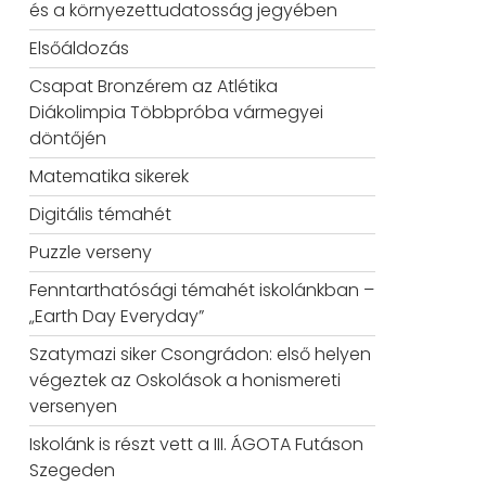
és a környezettudatosság jegyében
Elsőáldozás
Csapat Bronzérem az Atlétika
Diákolimpia Többpróba vármegyei
döntőjén
Matematika sikerek
Digitális témahét
Puzzle verseny
Fenntarthatósági témahét iskolánkban –
„Earth Day Everyday”
Szatymazi siker Csongrádon: első helyen
végeztek az Oskolások a honismereti
versenyen
Iskolánk is részt vett a III. ÁGOTA Futáson
Szegeden