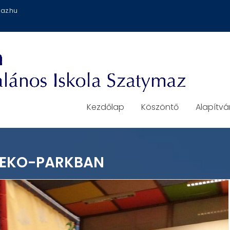
az.hu
Kezdőlap
Köszöntő
Alapítv
Z EKO-PARKBAN