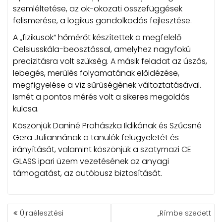
szemléltetése, az ok-okozati összefüggések
felismerése, a logikus gondolkodás fejlesztése.
A „fizikusok” hőmérőt készítettek a megfelelő
Celsiusskála-beosztással, amelyhez nagyfokú
precizitásra volt szükség. A másik feladat az úszás,
lebegés, merülés folyamatának előidézése,
megfigyelése a víz sűrűségének változtatásával.
Ismét a pontos mérés volt a sikeres megoldás
kulcsa.
Köszönjük Daniné Prohászka Ildikónak és Szűcsné
Gera Juliannának a tanulók felügyeletét és
irányítását, valamint köszönjük a szatymazi CE
GLASS ipari üzem vezetésének az anyagi
támogatást, az autóbusz biztosítását.
BEJEGYZÉS
Újraélesztési
„Rímbe szedett
NAVIGÁCIÓ