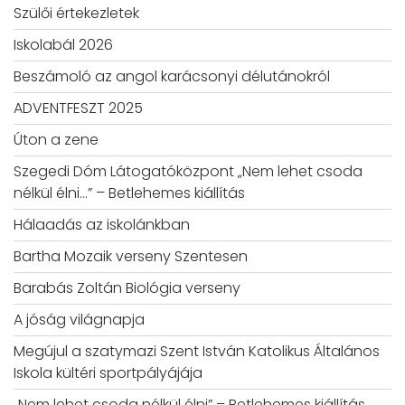
Szülői értekezletek
Iskolabál 2026
Beszámoló az angol karácsonyi délutánokról
ADVENTFESZT 2025
Úton a zene
Szegedi Dóm Látogatóközpont „Nem lehet csoda
nélkül élni…” – Betlehemes kiállítás
Hálaadás az iskolánkban
Bartha Mozaik verseny Szentesen
Barabás Zoltán Biológia verseny
A jóság világnapja
Megújul a szatymazi Szent István Katolikus Általános
Iskola kültéri sportpályájája
„Nem lehet csoda nélkül élni” – Betlehemes kiállítás