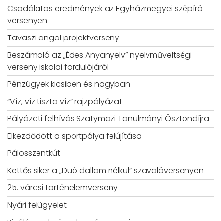
Csodálatos eredmények az Egyházmegyei szépíró
versenyen
Tavaszi angol projektverseny
Beszámoló az „Édes Anyanyelv” nyelvműveltségi
verseny iskolai fordulójáról
Pénzügyek kicsiben és nagyban
“Víz, víz tiszta víz” rajzpályázat
Pályázati felhívás Szatymazi Tanulmányi Ösztöndíjra
Elkezdődött a sportpálya felújítása
Pálosszentkút
Kettős siker a „Duó dallam nélkül” szavalóversenyen
25. városi történelemverseny
Nyári felügyelet