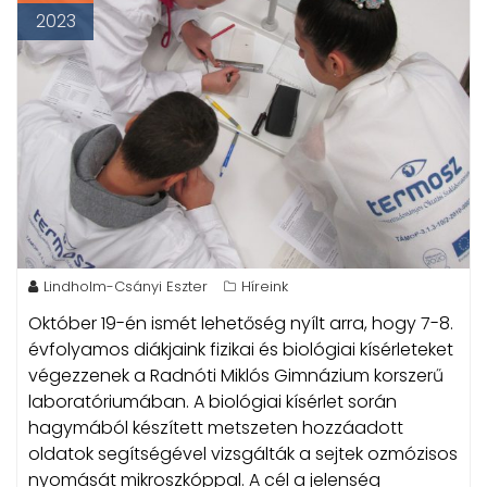
2023
Lindholm-Csányi Eszter
Híreink
Október 19-én ismét lehetőség nyílt arra, hogy 7-8.
évfolyamos diákjaink fizikai és biológiai kísérleteket
végezzenek a Radnóti Miklós Gimnázium korszerű
laboratóriumában.
A biológiai kísérlet során
hagymából készített metszeten hozzáadott
oldatok segítségével vizsgálták a sejtek ozmózisos
nyomását mikroszkóppal. A cél a jelenség