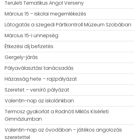
Területi Tematikus Angol Verseny
Március 15 – Iskolai megemlékezés
Látogatás a szegedi Pártkontroll Múzeum Szobában
Március 15-i ünnepség
Étkezési díj befizetés
Gergely-járás
Pályaválasztási tanácsadás
Házasság hete – rajzpályázat
Szeretet – versíró pályázat
Valentin-nap az iskolánkban
Termosz gyakorlat a Radnóti Miklós Kísérleti
Gimnáziumban
Valentin-nap az óvodában – játékos angolozás
szeretettel