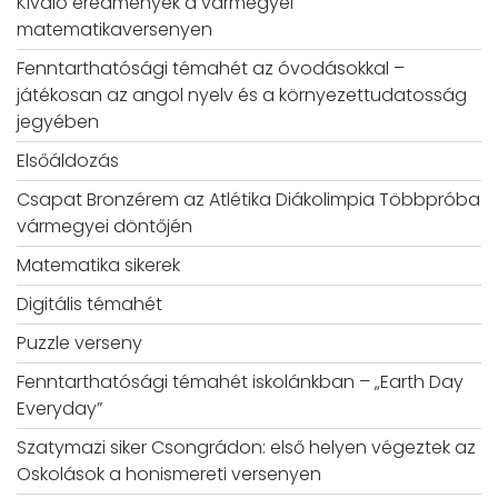
Kiváló eredmények a vármegyei
matematikaversenyen
Fenntarthatósági témahét az óvodásokkal –
játékosan az angol nyelv és a környezettudatosság
jegyében
Elsőáldozás
Csapat Bronzérem az Atlétika Diákolimpia Többpróba
vármegyei döntőjén
Matematika sikerek
Digitális témahét
Puzzle verseny
Fenntarthatósági témahét iskolánkban – „Earth Day
Everyday”
Szatymazi siker Csongrádon: első helyen végeztek az
Oskolások a honismereti versenyen