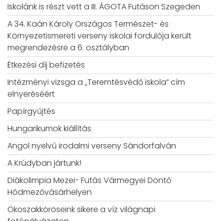
Iskolánk is részt vett a III. ÁGOTA Futáson Szegeden
A 34. Kaán Károly Országos Természet- és
Környezetismereti verseny iskolai fordulója került
megrendezésre a 6. osztályban
Étkezési díj befizetés
Intézményi vizsga a „Teremtésvédő iskola” cím
elnyeréséért
Papírgyűjtés
Hungarikumok kiállítás
Angol nyelvű irodalmi verseny Sándorfalván
A Krúdyban jártunk!
Diákolimpia Mezei- Futás Vármegyei Döntő
Hódmezővásárhelyen
Ökoszakköröseink sikere a víz világnapi