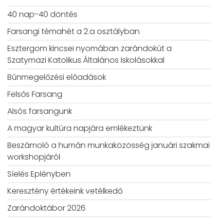
40 nap-40 döntés
Farsangi témahét a 2.a osztályban
Esztergom kincsei nyomában zarándokút a
Szatymazi Katolikus Általános Iskolásokkal
Bűnmegelőzési előadások
Felsős Farsang
Alsós farsangunk
A magyar kultúra napjára emlékeztünk
Beszámoló a humán munkaközösség januári szakmai
workshopjáról
Síelés Eplényben
Keresztény értékeink vetélkedő
Zarándoktábor 2026