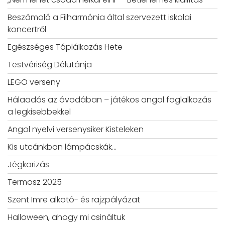
Beszámoló a Filharmónia által szervezett iskolai
koncertről
Egészséges Táplálkozás Hete
Testvériség Délutánja
LEGO verseny
Hálaadás az óvodában – játékos angol foglalkozás
a legkisebbekkel
Angol nyelvi versenysiker Kisteleken
Kis utcánkban lámpácskák…
Jégkorizás
Termosz 2025
Szent Imre alkotó- és rajzpályázat
Halloween, ahogy mi csináltuk