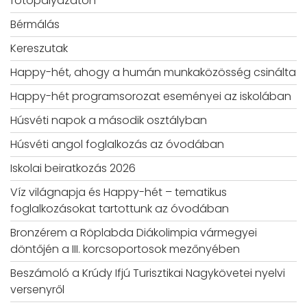
fotópályázaton
Bérmálás
Kereszutak
Happy-hét, ahogy a humán munkaközösség csinálta
Happy-hét programsorozat eseményei az iskolában
Húsvéti napok a második osztályban
Húsvéti angol foglalkozás az óvodában
Iskolai beiratkozás 2026
Víz világnapja és Happy-hét – tematikus
foglalkozásokat tartottunk az óvodában
Bronzérem a Röplabda Diákolimpia vármegyei
döntőjén a III. korcsoportosok mezőnyében
Beszámoló a Krúdy Ifjú Turisztikai Nagykövetei nyelvi
versenyről