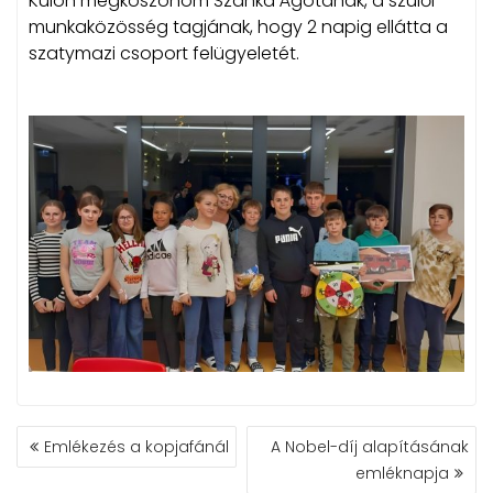
Külön megköszönöm Szanka Ágotának, a szülői
munkaközösség tagjának, hogy 2 napig ellátta a
szatymazi csoport felügyeletét.
BEJEGYZÉS
Emlékezés a kopjafánál
A Nobel-díj alapításának
NAVIGÁCIÓ
emléknapja