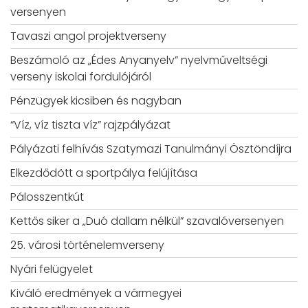
versenyen
Tavaszi angol projektverseny
Beszámoló az „Édes Anyanyelv” nyelvműveltségi
verseny iskolai fordulójáról
Pénzügyek kicsiben és nagyban
“Víz, víz tiszta víz” rajzpályázat
Pályázati felhívás Szatymazi Tanulmányi Ösztöndíjra
Elkezdődött a sportpálya felújítása
Pálosszentkút
Kettős siker a „Duó dallam nélkül” szavalóversenyen
25. városi történelemverseny
Nyári felügyelet
Kiváló eredmények a vármegyei