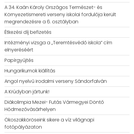
A 34. Kaán Károly Országos Természet- és
Környezetismereti verseny iskolai fordulója került
megrendezésre a 6. osztályban
Étkezési díj befizetés
Intézményi vizsga a „Teremtésvédő iskola” cím
elnyeréséért
Papírgyűjtés
Hungarikumok kiállítás
Angol nyelvű irodalmi verseny Sándorfalván
A Krúdyban jártunk!
Diákolimpia Mezei- Futás Vármegyei Döntő
Hódmezővásárhelyen
Ökoszakköröseink sikere a víz világnapi
fotópályázaton