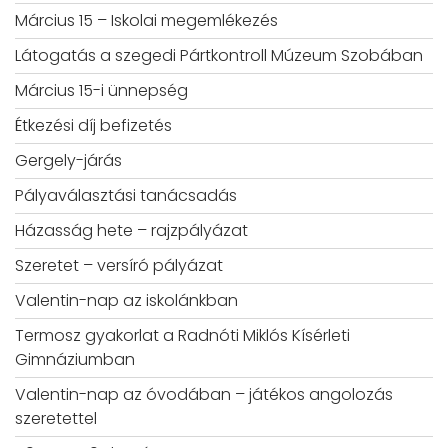
Március 15 – Iskolai megemlékezés
Látogatás a szegedi Pártkontroll Múzeum Szobában
Március 15-i ünnepség
Étkezési díj befizetés
Gergely-járás
Pályaválasztási tanácsadás
Házasság hete – rajzpályázat
Szeretet – versíró pályázat
Valentin-nap az iskolánkban
Termosz gyakorlat a Radnóti Miklós Kísérleti
Gimnáziumban
Valentin-nap az óvodában – játékos angolozás
szeretettel