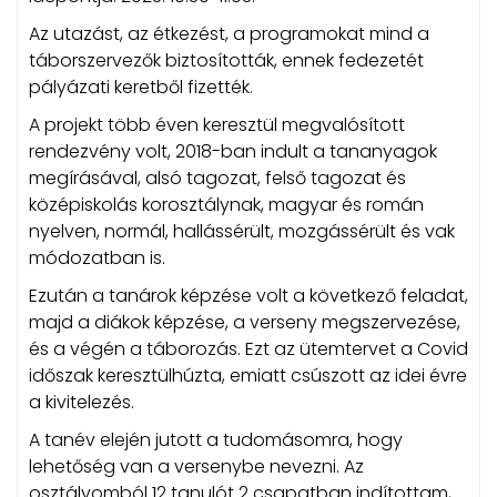
Az utazást, az étkezést, a programokat mind a
táborszervezők biztosították, ennek fedezetét
pályázati keretből fizették.
A projekt több éven keresztül megvalósított
rendezvény volt, 2018-ban indult a tananyagok
megírásával, alsó tagozat, felső tagozat és
középiskolás korosztálynak, magyar és román
nyelven, normál, hallássérült, mozgássérült és vak
módozatban is.
Ezután a tanárok képzése volt a következő feladat,
majd a diákok képzése, a verseny megszervezése,
és a végén a táborozás. Ezt az ütemtervet a Covid
időszak keresztülhúzta, emiatt csúszott az idei évre
a kivitelezés.
A tanév elején jutott a tudomásomra, hogy
lehetőség van a versenybe nevezni. Az
osztályomból 12 tanulót 2 csapatban indítottam,