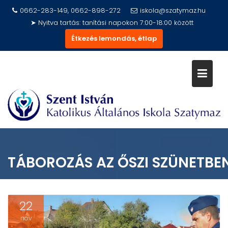
Skip
0662-283-149, 0662-898-272
iskola@szatymaz.hu
to
➤ Nyitva tartás: tanítási napokon 7:00-18:00 között
content
Étkezés lemondás, étlap
TÁBOROZÁS AZ ŐSZI SZÜNETBE
22
nov