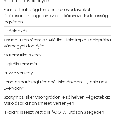
matematikaversenyen
Fenntarthatósági témahét az óvodásokkal –
játékosan az angol nyelv és a környezettudatosság
jegyében
Elsőáldozás
Csapat Bronzérem az Atlétika Diákolimpia Többpróba
vármegyei döntőjén
Matematika sikerek
Digitális témahét
Puzzle verseny
Fenntarthatósági témahét iskolánkban – „Earth Day
Everyday”
Szatymazi siker Csongrádon: első helyen végeztek az
Oskolások a honismereti versenyen
Iskolánk is részt vett a III. ÁGOTA Futáson Szegeden