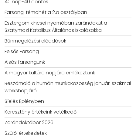
40 nap-40 döntés
Farsangi témahét a 2.a osztályban
Esztergom kincsei nyomában zarándokút a
Szatymazi Katolikus Általános Iskolásokkal
Bűnmegelőzési előadások
Felsős Farsang
Alsós farsangunk
A magyar kultúra napjára emlékeztünk
Beszámoló a humán munkaközösség januári szakmai
workshopjáról
Síelés Eplényben
Keresztény értékeink vetélkedő
Zarándoktábor 2026
Szülői értekezletek