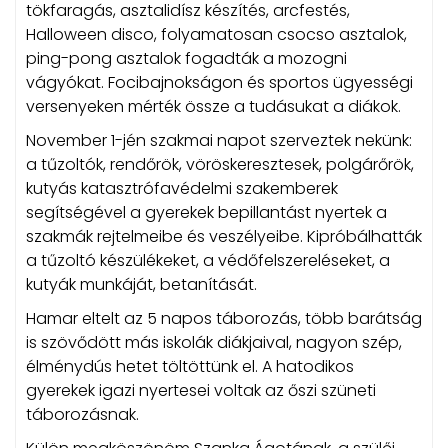
tökfaragás, asztalidísz készítés, arcfestés,
Halloween disco, folyamatosan csocso asztalok,
ping-pong asztalok fogadták a mozogni
vágyókat. Focibajnokságon és sportos ügyességi
versenyeken mérték össze a tudásukat a diákok.
November 1-jén szakmai napot szerveztek nekünk:
a tűzoltók, rendőrök, vöröskeresztesek, polgárőrök,
kutyás katasztrófavédelmi szakemberek
segítségével a gyerekek bepillantást nyertek a
szakmák rejtelmeibe és veszélyeibe. Kipróbálhatták
a tűzoltó készülékeket, a védőfelszereléseket, a
kutyák munkáját, betanítását.
Hamar eltelt az 5 napos táborozás, több barátság
is szövődött más iskolák diákjaival, nagyon szép,
élménydús hetet töltöttünk el. A hatodikos
gyerekek igazi nyertesei voltak az őszi szüneti
táborozásnak.