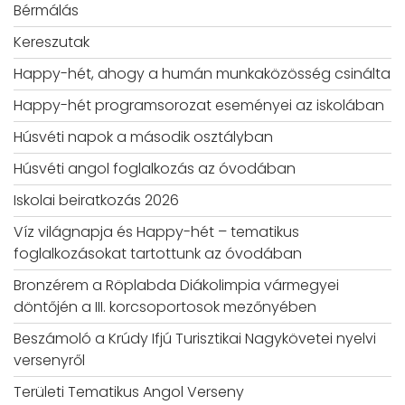
Bérmálás
Kereszutak
Happy-hét, ahogy a humán munkaközösség csinálta
Happy-hét programsorozat eseményei az iskolában
Húsvéti napok a második osztályban
Húsvéti angol foglalkozás az óvodában
Iskolai beiratkozás 2026
Víz világnapja és Happy-hét – tematikus
foglalkozásokat tartottunk az óvodában
Bronzérem a Röplabda Diákolimpia vármegyei
döntőjén a III. korcsoportosok mezőnyében
Beszámoló a Krúdy Ifjú Turisztikai Nagykövetei nyelvi
versenyről
Területi Tematikus Angol Verseny