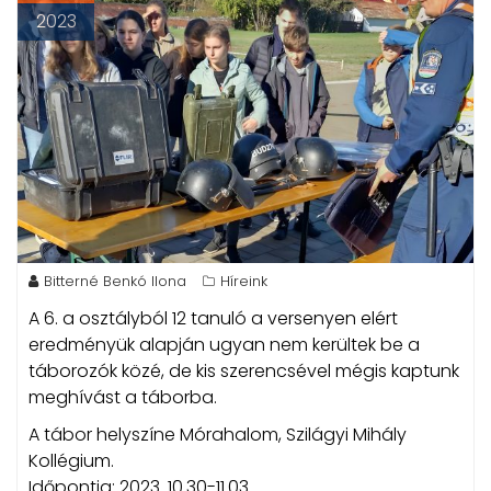
2023
Bitterné Benkó Ilona
Híreink
A 6. a osztályból 12 tanuló a versenyen elért
eredményük alapján ugyan nem kerültek be a
táborozók közé, de kis szerencsével mégis kaptunk
meghívást a táborba.
A tábor helyszíne Mórahalom, Szilágyi Mihály
Kollégium.
Időpontja: 2023. 10.30-11.03.