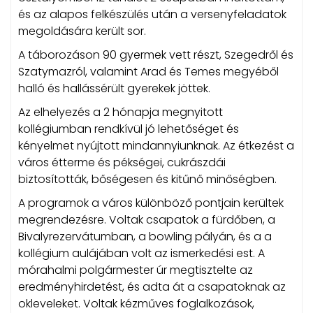
és az alapos felkészülés után a versenyfeladatok
megoldására került sor.
A táborozáson 90 gyermek vett részt, Szegedről és
Szatymazról, valamint Arad és Temes megyéből
halló és hallássérült gyerekek jöttek.
Az elhelyezés a 2 hónapja megnyitott
kollégiumban rendkívül jó lehetőséget és
kényelmet nyújtott mindannyiunknak. Az étkezést a
város étterme és pékségei, cukrászdái
biztosították, bőségesen és kitűnő minőségben.
A programok a város különböző pontjain kerültek
megrendezésre. Voltak csapatok a fürdőben, a
Bivalyrezervátumban, a bowling pályán, és a a
kollégium aulájában volt az ismerkedési est. A
mórahalmi polgármester úr megtisztelte az
eredményhirdetést, és adta át a csapatoknak az
okleveleket. Voltak kézműves foglalkozások,