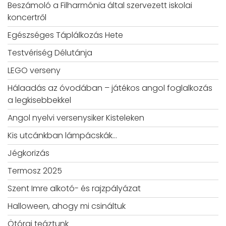
Beszámoló a Filharmónia által szervezett iskolai
koncertről
Egészséges Táplálkozás Hete
Testvériség Délutánja
LEGO verseny
Hálaadás az óvodában – játékos angol foglalkozás
a legkisebbekkel
Angol nyelvi versenysiker Kisteleken
Kis utcánkban lámpácskák…
Jégkorizás
Termosz 2025
Szent Imre alkotó- és rajzpályázat
Halloween, ahogy mi csináltuk
Ötórai teáztunk