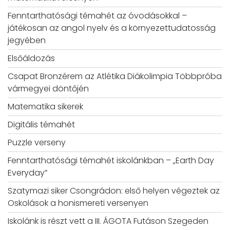
Fenntarthatósági témahét az óvodásokkal –
játékosan az angol nyelv és a környezettudatosság
jegyében
Elsőáldozás
Csapat Bronzérem az Atlétika Diákolimpia Többpróba
vármegyei döntőjén
Matematika sikerek
Digitális témahét
Puzzle verseny
Fenntarthatósági témahét iskolánkban – „Earth Day
Everyday”
Szatymazi siker Csongrádon: első helyen végeztek az
Oskolások a honismereti versenyen
Iskolánk is részt vett a III. ÁGOTA Futáson Szegeden