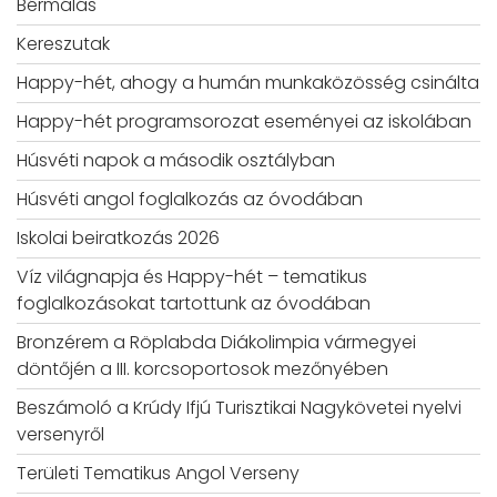
Bérmálás
Kereszutak
Happy-hét, ahogy a humán munkaközösség csinálta
Happy-hét programsorozat eseményei az iskolában
Húsvéti napok a második osztályban
Húsvéti angol foglalkozás az óvodában
Iskolai beiratkozás 2026
Víz világnapja és Happy-hét – tematikus
foglalkozásokat tartottunk az óvodában
Bronzérem a Röplabda Diákolimpia vármegyei
döntőjén a III. korcsoportosok mezőnyében
Beszámoló a Krúdy Ifjú Turisztikai Nagykövetei nyelvi
versenyről
Területi Tematikus Angol Verseny