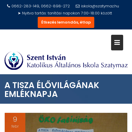
Skip
0662-283-149, 0662-898-272
iskola@szatymaz.hu
to
➤ Nyitva tartás: tanítási napokon 7:00-18:00 között
content
Étkezés lemondás, étlap
A TISZA ÉLŐVILÁGÁNAK
EMLÉKNAPJA
9
febr