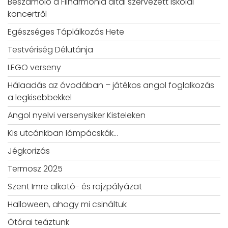
Beszámoló a Filharmónia által szervezett iskolai
koncertről
Egészséges Táplálkozás Hete
Testvériség Délutánja
LEGO verseny
Hálaadás az óvodában – játékos angol foglalkozás
a legkisebbekkel
Angol nyelvi versenysiker Kisteleken
Kis utcánkban lámpácskák…
Jégkorizás
Termosz 2025
Szent Imre alkotó- és rajzpályázat
Halloween, ahogy mi csináltuk
Ötórai teáztunk