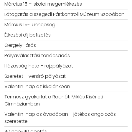
Március 15 – Iskolai megemlékezés
Látogatás a szegedi Pártkontroll Múzeum Szobában
Március 15-i ünnepség
Étkezési díj befizetés
Gergely-járás
Pályaválasztási tanácsadás
Házasság hete – rajzpályázat
Szeretet – versíró pályázat
Valentin-nap az iskolánkban
Termosz gyakorlat a Radnóti Miklós Kísérleti
Gimnáziumban
Valentin-nap az óvodában – játékos angolozás
szeretettel
40 nap-40 döntés