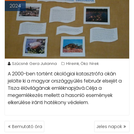
2024
Szűcsné Gera Julianna
Híreink
Öko hírek
,
A 2000-ben történt ökológiai katasztrófa okán
jelölte ki a magyar országgyűlés február elsejét a
Tisza élővilágának emléknapjává.
Célja a
megemlékezés mellett a hasonló események
elkerülése iránti hatékony védelem.
BEJEGYZÉS
Bemutató óra
Jeles napok
NAVIGÁCIÓ