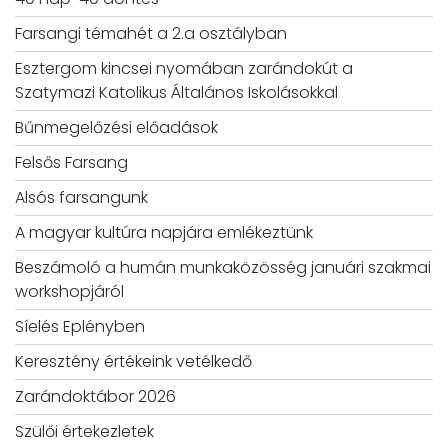
Farsangi témahét a 2.a osztályban
Esztergom kincsei nyomában zarándokút a
Szatymazi Katolikus Általános Iskolásokkal
Bűnmegelőzési előadások
Felsős Farsang
Alsós farsangunk
A magyar kultúra napjára emlékeztünk
Beszámoló a humán munkaközösség januári szakmai
workshopjáról
Síelés Eplényben
Keresztény értékeink vetélkedő
Zarándoktábor 2026
Szülői értekezletek