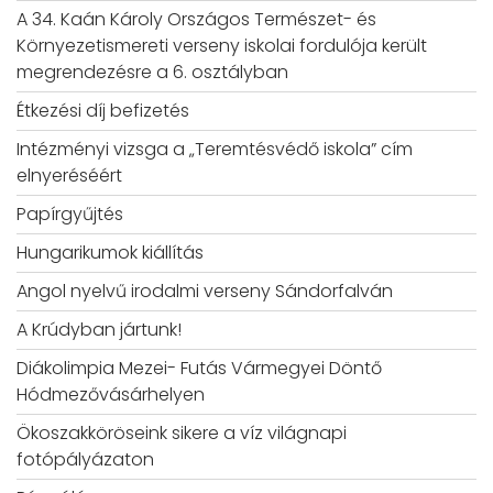
A 34. Kaán Károly Országos Természet- és
Környezetismereti verseny iskolai fordulója került
megrendezésre a 6. osztályban
Étkezési díj befizetés
Intézményi vizsga a „Teremtésvédő iskola” cím
elnyeréséért
Papírgyűjtés
Hungarikumok kiállítás
Angol nyelvű irodalmi verseny Sándorfalván
A Krúdyban jártunk!
Diákolimpia Mezei- Futás Vármegyei Döntő
Hódmezővásárhelyen
Ökoszakköröseink sikere a víz világnapi
fotópályázaton