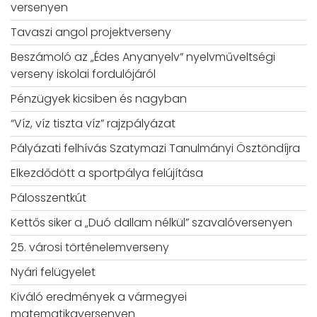
versenyen
Tavaszi angol projektverseny
Beszámoló az „Édes Anyanyelv” nyelvműveltségi
verseny iskolai fordulójáról
Pénzügyek kicsiben és nagyban
“Víz, víz tiszta víz” rajzpályázat
Pályázati felhívás Szatymazi Tanulmányi Ösztöndíjra
Elkezdődött a sportpálya felújítása
Pálosszentkút
Kettős siker a „Duó dallam nélkül” szavalóversenyen
25. városi történelemverseny
Nyári felügyelet
Kiváló eredmények a vármegyei
matematikaversenyen