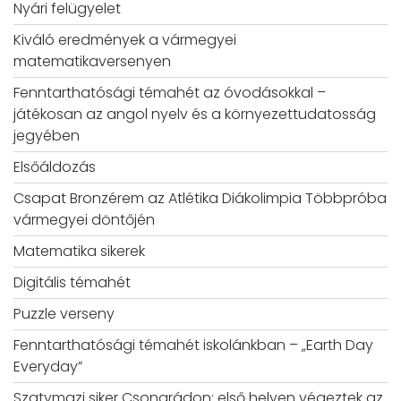
Nyári felügyelet
Kiváló eredmények a vármegyei
matematikaversenyen
Fenntarthatósági témahét az óvodásokkal –
játékosan az angol nyelv és a környezettudatosság
jegyében
Elsőáldozás
Csapat Bronzérem az Atlétika Diákolimpia Többpróba
vármegyei döntőjén
Matematika sikerek
Digitális témahét
Puzzle verseny
Fenntarthatósági témahét iskolánkban – „Earth Day
Everyday”
Szatymazi siker Csongrádon: első helyen végeztek az