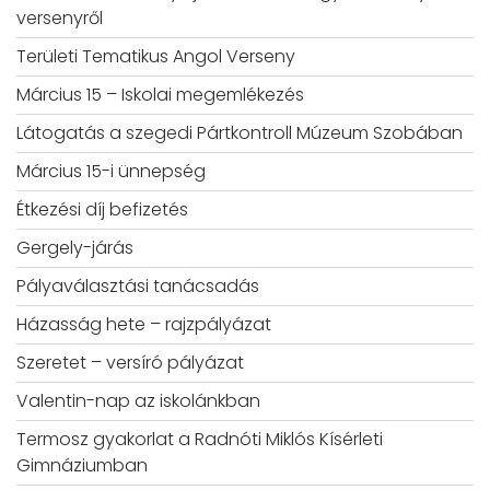
versenyről
Területi Tematikus Angol Verseny
Március 15 – Iskolai megemlékezés
Látogatás a szegedi Pártkontroll Múzeum Szobában
Március 15-i ünnepség
Étkezési díj befizetés
Gergely-járás
Pályaválasztási tanácsadás
Házasság hete – rajzpályázat
Szeretet – versíró pályázat
Valentin-nap az iskolánkban
Termosz gyakorlat a Radnóti Miklós Kísérleti
Gimnáziumban