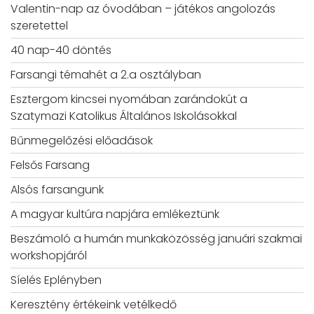
Valentin-nap az óvodában – játékos angolozás
szeretettel
40 nap-40 döntés
Farsangi témahét a 2.a osztályban
Esztergom kincsei nyomában zarándokút a
Szatymazi Katolikus Általános Iskolásokkal
Bűnmegelőzési előadások
Felsős Farsang
Alsós farsangunk
A magyar kultúra napjára emlékeztünk
Beszámoló a humán munkaközösség januári szakmai
workshopjáról
Síelés Eplényben
Keresztény értékeink vetélkedő