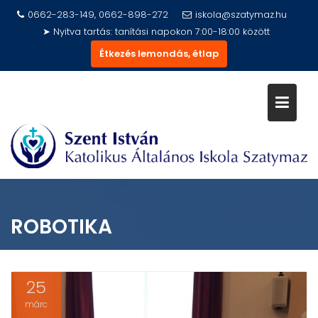
Skip
0662-283-149, 0662-898-272
iskola@szatymaz.hu
to
➤ Nyitva tartás: tanítási napokon 7:00-18:00 között
content
Étkezés lemondás, étlap
ROBOTIKA
25
márc