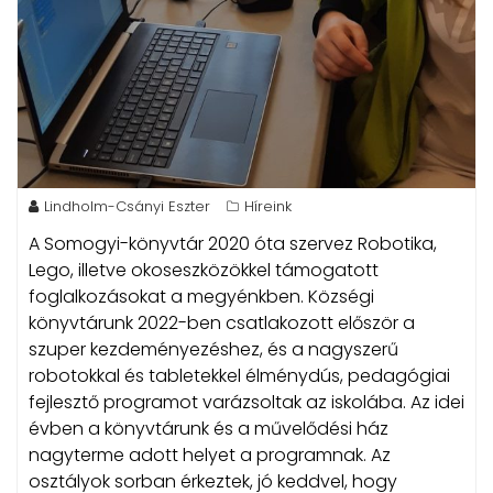
Lindholm-Csányi Eszter
Híreink
A Somogyi-könyvtár 2020 óta szervez Robotika,
Lego, illetve okoseszközökkel támogatott
foglalkozásokat a megyénkben.
Községi
könyvtárunk 2022-ben csatlakozott először a
szuper kezdeményezéshez, és a nagyszerű
robotokkal és tabletekkel élménydús, pedagógiai
fejlesztő programot varázsoltak az iskolába. Az idei
évben a könyvtárunk és a művelődési ház
nagyterme adott helyet a programnak. Az
osztályok sorban érkeztek, jó keddvel, hogy