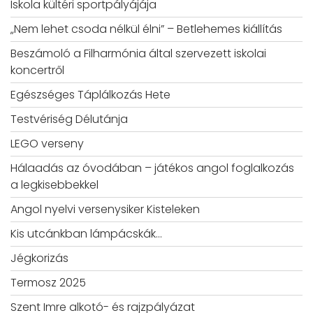
Iskola kültéri sportpályájája
„Nem lehet csoda nélkül élni” – Betlehemes kiállítás
Beszámoló a Filharmónia által szervezett iskolai
koncertről
Egészséges Táplálkozás Hete
Testvériség Délutánja
LEGO verseny
Hálaadás az óvodában – játékos angol foglalkozás
a legkisebbekkel
Angol nyelvi versenysiker Kisteleken
Kis utcánkban lámpácskák…
Jégkorizás
Termosz 2025
Szent Imre alkotó- és rajzpályázat