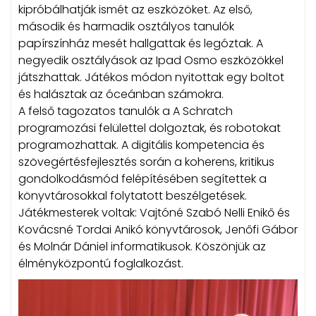
kipróbálhatják ismét az eszközöket. Az első,
második és harmadik osztályos tanulók
papírszínház mesét hallgattak és legóztak. A
negyedik osztályások az Ipad Osmo eszközökkel
játszhattak. Játékos módon nyitottak egy boltot
és halásztak az óceánban számokra.
A felső tagozatos tanulók a A Schratch
programozási felülettel dolgoztak, és robotokat
programozhattak. A digitális kompetencia és
szövegértésfejlesztés során a koherens, kritikus
gondolkodásmód felépítésében segítettek a
könyvtárosokkal folytatott beszélgetések.
Játékmesterek voltak: Vajtóné Szabó Nelli Enikő és
Kovácsné Tordai Anikó könyvtárosok, Jenőfi Gábor
és Molnár Dániel informatikusok. Köszönjük az
élményközpontú foglalkozást.