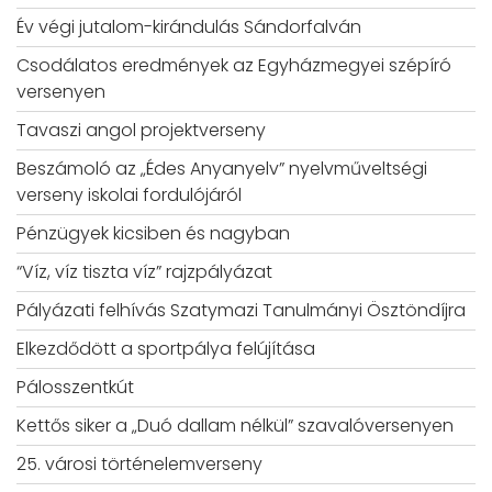
Év végi jutalom-kirándulás Sándorfalván
Csodálatos eredmények az Egyházmegyei szépíró
versenyen
Tavaszi angol projektverseny
Beszámoló az „Édes Anyanyelv” nyelvműveltségi
verseny iskolai fordulójáról
Pénzügyek kicsiben és nagyban
“Víz, víz tiszta víz” rajzpályázat
Pályázati felhívás Szatymazi Tanulmányi Ösztöndíjra
Elkezdődött a sportpálya felújítása
Pálosszentkút
Kettős siker a „Duó dallam nélkül” szavalóversenyen
25. városi történelemverseny