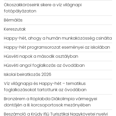
Ökoszakköröseink sikere a víz világnapi
fotópályázaton
Bérmálás
Kereszutak
Happy-hét, ahogy a humán munkaközösség csinálta
Happy-hét programsorozat eseményei az iskolában
Húsvéti napok a második osztályban
Húsvéti angol foglalkozás az óvodában
Iskolai beiratkozás 2026
Víz világnapja és Happy-hét – tematikus
foglalkozásokat tartottunk az óvodában
Bronzérem a Röplabda Diákolimpia vármegyei
döntőjén a III. korcsoportosok mezőnyében
Beszámoló a Krúdy Ifjú Turisztikai Nagykövetei nyelvi