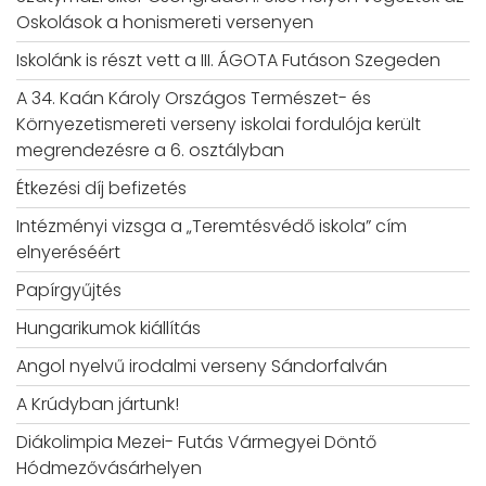
Oskolások a honismereti versenyen
Iskolánk is részt vett a III. ÁGOTA Futáson Szegeden
A 34. Kaán Károly Országos Természet- és
Környezetismereti verseny iskolai fordulója került
megrendezésre a 6. osztályban
Étkezési díj befizetés
Intézményi vizsga a „Teremtésvédő iskola” cím
elnyeréséért
Papírgyűjtés
Hungarikumok kiállítás
Angol nyelvű irodalmi verseny Sándorfalván
A Krúdyban jártunk!
Diákolimpia Mezei- Futás Vármegyei Döntő
Hódmezővásárhelyen