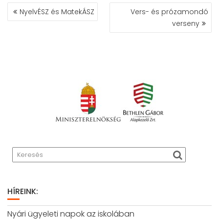
BEJEGYZÉS
NyelvÉSZ és MatekÁSZ
Vers- és prózamondó
NAVIGÁCIÓ
verseny
HÍREINK:
Nyári ügyeleti napok az iskolában