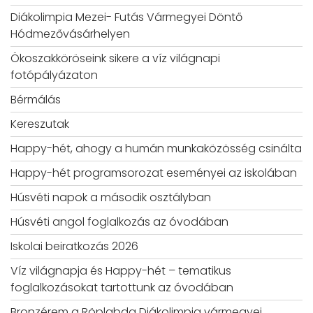
Diákolimpia Mezei- Futás Vármegyei Döntő
Hódmezővásárhelyen
Ökoszakköröseink sikere a víz világnapi
fotópályázaton
Bérmálás
Kereszutak
Happy-hét, ahogy a humán munkaközösség csinálta
Happy-hét programsorozat eseményei az iskolában
Húsvéti napok a második osztályban
Húsvéti angol foglalkozás az óvodában
Iskolai beiratkozás 2026
Víz világnapja és Happy-hét – tematikus
foglalkozásokat tartottunk az óvodában
Bronzérem a Röplabda Diákolimpia vármegyei