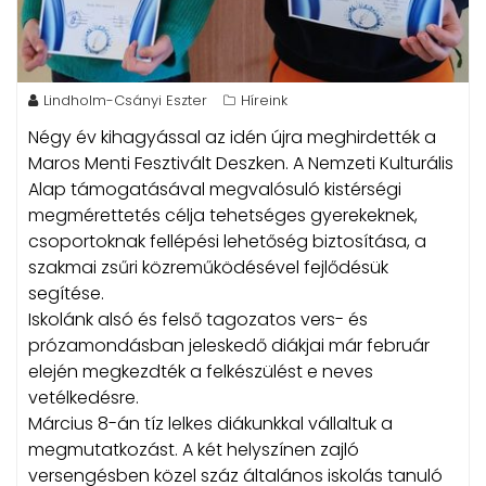
Lindholm-Csányi Eszter
Híreink
Négy év kihagyással az idén újra meghirdették a
Maros Menti Fesztivált Deszken.
A Nemzeti Kulturális
Alap támogatásával megvalósuló kistérségi
megmérettetés célja tehetséges gyerekeknek,
csoportoknak fellépési lehetőség biztosítása, a
szakmai zsűri közreműködésével fejlődésük
segítése.
Iskolánk alsó és felső tagozatos vers- és
prózamondásban jeleskedő diákjai már február
elején megkezdték a felkészülést e neves
vetélkedésre.
Március 8-án tíz lelkes diákunkkal vállaltuk a
megmutatkozást. A két helyszínen zajló
versengésben közel száz általános iskolás tanuló