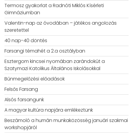
Termosz gyakorlat a Radnóti Miklós Kísérleti
Gimnáziumban
Valentin-nap az óvodában – játékos angolozás
szeretettel
40 nap-40 döntés
Farsangi témahét a 2.a osztályban
Esztergom kincsei nyomában zarándokút a
Szatymazi Katolikus Általános Iskolásokkal
Bűnmegelőzési előadások
Felsős Farsang
Alsós farsangunk
A magyar kultúra napjára emlékeztünk
Beszámoló a humán munkaközösség januári szakmai
workshopjáról