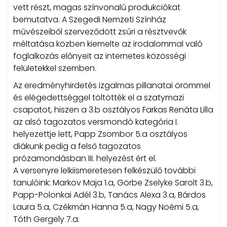
vett részt, magas színvonalú produkciókat
bemutatva. A Szegedi Nemzeti Színház
művészeiből szerveződött zsűri a résztvevők
méltatása közben kiemelte az irodalommal való
foglalkozás előnyeit az internetes közösségi
felületekkel szemben.
Az eredményhirdetés izgalmas pillanatai örömmel
és elégedettséggel töltötték el a szatymazi
csapatot, hiszen a 3.b osztályos Farkas Renáta Lilla
az alsó tagozatos versmondó kategória I.
helyezettje lett, Papp Zsombor 5.a osztályos
diákunk pedig a felső tagozatos
prózamondásban III. helyezést ért el.
A versenyre lelkiismeretesen felkészülő további
tanulóink: Markov Maja 1.a, Görbe Zselyke Sarolt 3.b,
Papp-Polonkai Adél 3.b, Tanács Alexa 3.a, Bárdos
Laura 5.a, Czékmán Hanna 5.a, Nagy Noémi 5.a,
Tóth Gergely 7.a.