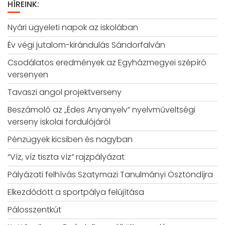
HÍREINK:
Nyári ügyeleti napok az iskolában
Év végi jutalom-kirándulás Sándorfalván
Csodálatos eredmények az Egyházmegyei szépíró
versenyen
Tavaszi angol projektverseny
Beszámoló az „Édes Anyanyelv” nyelvműveltségi
verseny iskolai fordulójáról
Pénzügyek kicsiben és nagyban
“Víz, víz tiszta víz” rajzpályázat
Pályázati felhívás Szatymazi Tanulmányi Ösztöndíjra
Elkezdődött a sportpálya felújítása
Pálosszentkút