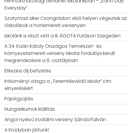
Fenntarthatósági témahét iskolánkban – „Earth Day
Everyday”
Szatymazi siker Csongrádon: első helyen végeztek az
Oskolások a honismereti versenyen
Iskolánk is részt vett a III. ÁGOTA Futáson Szegeden
A 34. Kaán Károly Országos Természet- és
Környezetismereti verseny iskolai fordulója került
megrendezésre a 6. osztályban
Étkezési díj befizetés
Intézményi vizsga a „Teremtésvédő iskola” cím
elnyeréséért
Papírgyűjtés
Hungarikumok kiállítás
Angol nyelvű irodalmi verseny Sándorfalván
A Krúdyban jártunk!