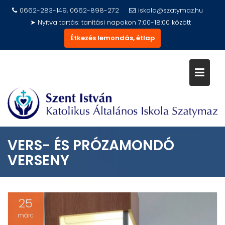
Skip
0662-283-149, 0662-898-272
iskola@szatymaz.hu
to
➤ Nyitva tartás: tanítási napokon 7:00-18:00 között
content
Étkezés lemondás, étlap
VERS- ÉS PRÓZAMONDÓ
VERSENY
25
márc