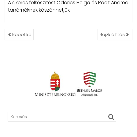
A sikeres felkészítést Odorics Helga és Rácz Andrea
tanárnőknek köszönhetjük.
BEJEGYZÉS
Robotika
Rajzkiállítás
NAVIGÁCIÓ