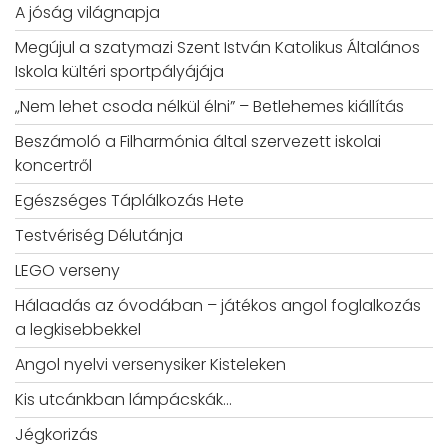
A jóság világnapja
Megújul a szatymazi Szent István Katolikus Általános
Iskola kültéri sportpályájája
„Nem lehet csoda nélkül élni” – Betlehemes kiállítás
Beszámoló a Filharmónia által szervezett iskolai
koncertről
Egészséges Táplálkozás Hete
Testvériség Délutánja
LEGO verseny
Hálaadás az óvodában – játékos angol foglalkozás
a legkisebbekkel
Angol nyelvi versenysiker Kisteleken
Kis utcánkban lámpácskák…
Jégkorizás