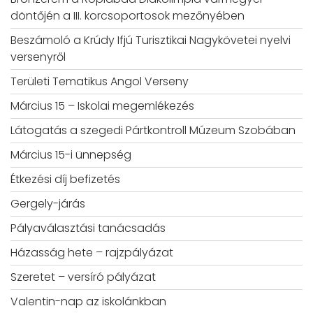
döntőjén a III. korcsoportosok mezőnyében
Beszámoló a Krúdy Ifjú Turisztikai Nagykövetei nyelvi
versenyről
Területi Tematikus Angol Verseny
Március 15 – Iskolai megemlékezés
Látogatás a szegedi Pártkontroll Múzeum Szobában
Március 15-i ünnepség
Étkezési díj befizetés
Gergely-járás
Pályaválasztási tanácsadás
Házasság hete – rajzpályázat
Szeretet – versíró pályázat
Valentin-nap az iskolánkban