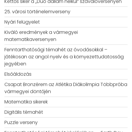
Kettős siker a „Duó dallam nélkül” szavalóversenyen
25. városi történelemverseny
Nyári felügyelet
Kiváló eredmények a vármegyei
matematikaversenyen
Fenntarthatósági témahét az óvodásokkal –
játékosan az angol nyelv és a környezettudatosság
jegyében
Elsőáldozás
Csapat Bronzérem az Atlétika Diákolimpia Többpróba
vármegyei döntőjén
Matematika sikerek
Digitális témahét
Puzzle verseny