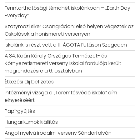
Fenntarthatósági témahét iskolánkban – „Earth Day
Everyday”
Szatymazi siker Csongrádon: első helyen végeztek az
Oskolások a honismereti versenyen
Iskolánk is részt vett a III. ÁGOTA Futáson Szegeden
A 34. Kaán Károly Országos Természet- és
Környezetismereti verseny iskolai fordulója került
megrendezésre a 6. osztályban
Étkezési díj befizetés
Intézményi vizsga a „Teremtésvédő iskola” cím
elnyeréséért
Papírgyűjtés
Hungarikumok kiállítás
Angol nyelvű irodalmi verseny Sándorfalván