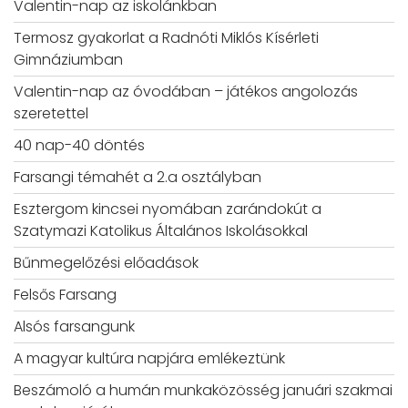
Valentin-nap az iskolánkban
Termosz gyakorlat a Radnóti Miklós Kísérleti
Gimnáziumban
Valentin-nap az óvodában – játékos angolozás
szeretettel
40 nap-40 döntés
Farsangi témahét a 2.a osztályban
Esztergom kincsei nyomában zarándokút a
Szatymazi Katolikus Általános Iskolásokkal
Bűnmegelőzési előadások
Felsős Farsang
Alsós farsangunk
A magyar kultúra napjára emlékeztünk
Beszámoló a humán munkaközösség januári szakmai