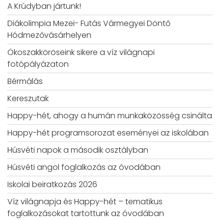
A Krúdyban jártunk!
Diákolimpia Mezei- Futás Vármegyei Döntő
Hódmezővásárhelyen
Ökoszakköröseink sikere a víz világnapi
fotópályázaton
Bérmálás
Kereszutak
Happy-hét, ahogy a humán munkaközösség csinálta
Happy-hét programsorozat eseményei az iskolában
Húsvéti napok a második osztályban
Húsvéti angol foglalkozás az óvodában
Iskolai beiratkozás 2026
Víz világnapja és Happy-hét – tematikus
foglalkozásokat tartottunk az óvodában