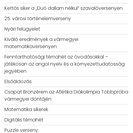
Kettős siker a „Duó dallam nélkül” szavalóversenyen
25. városi történelemverseny
Nyári felügyelet
Kiváló eredmények a vármegyei
matematikaversenyen
Fenntarthatósági témahét az óvodásokkal –
játékosan az angol nyelv és a környezettudatosság
jegyében
Elsőáldozás
Csapat Bronzérem az Atlétika Diákolimpia Többpróba
vármegyei döntőjén
Matematika sikerek
Digitális témahét
Puzzle verseny