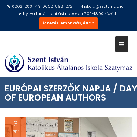
Skip
0662-283-149, 0662-898-272
iskola@szatymaz.hu
to
➤ Nyitva tartás: tanítási napokon 7:00-18:00 között
content
Étkezés lemondás, étlap
EURÓPAI SZERZŐK NAPJA / DA
OF EUROPEAN AUTHORS
8
ápr