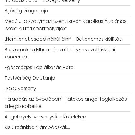
Barabás Zoltán Biológia verseny
A jóság világnapja
Megújul a szatymazi Szent István Katolikus Általános
Iskola kültéri sportpályájája
„Nem lehet csoda nélkül élni” – Betlehemes kiállítás
Beszámoló a Filharmónia által szervezett iskolai
koncertről
Egészséges Táplálkozás Hete
Testvériség Délutánja
LEGO verseny
Hálaadás az óvodában – játékos angol foglalkozás
a legkisebbekkel
Angol nyelvi versenysiker Kisteleken
Kis utcánkban lámpácskák…