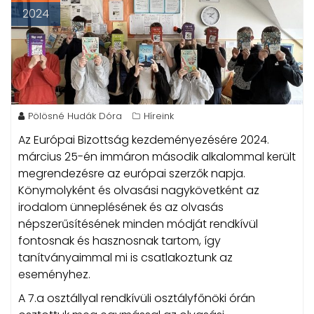
2024
Pölösné Hudák Dóra
Híreink
Az Európai Bizottság kezdeményezésére 2024.
március 25-én immáron második alkalommal került
megrendezésre az európai szerzők napja.
Könymolyként és olvasási nagykövetként az
irodalom ünneplésének és az olvasás
népszerűsítésének minden módját rendkívül
fontosnak és hasznosnak tartom, így
tanítványaimmal mi is csatlakoztunk az
eseményhez.
A 7.a osztállyal rendkívüli osztályfőnöki órán