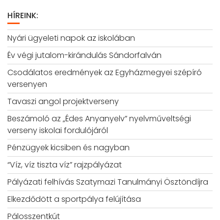
HÍREINK:
Nyári ügyeleti napok az iskolában
Év végi jutalom-kirándulás Sándorfalván
Csodálatos eredmények az Egyházmegyei szépíró
versenyen
Tavaszi angol projektverseny
Beszámoló az „Édes Anyanyelv” nyelvműveltségi
verseny iskolai fordulójáról
Pénzügyek kicsiben és nagyban
“Víz, víz tiszta víz” rajzpályázat
Pályázati felhívás Szatymazi Tanulmányi Ösztöndíjra
Elkezdődött a sportpálya felújítása
Pálosszentkút