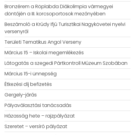
Bronzérem a Röplabda Diákolimpia vármegyei
döntőjén a III. korcsoportosok mezőnyében
Beszámoló a Krúdy Ifjú Turisztikai Nagykövetei nyelvi
versenyről
Területi Tematikus Angol Verseny
Március 15 – Iskolai megemlékezés
Látogatás a szegedi Pártkontroll Múzeum Szobában
Március 15-i ünnepség
Étkezési díj befizetés
Gergely-járás
Pályaválasztási tanácsadás
Házasság hete – rajzpályázat
Szeretet – versíró pályázat