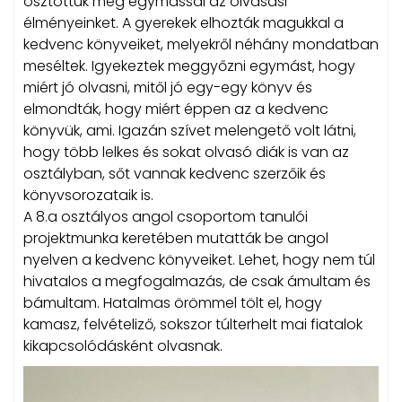
osztottuk meg egymással az olvasási
élményeinket. A gyerekek elhozták magukkal a
kedvenc könyveiket, melyekről néhány mondatban
meséltek. Igyekeztek meggyőzni egymást, hogy
miért jó olvasni, mitől jó egy-egy könyv és
elmondták, hogy miért éppen az a kedvenc
könyvük, ami. Igazán szívet melengető volt látni,
hogy több lelkes és sokat olvasó diák is van az
osztályban, sőt vannak kedvenc szerzőik és
könyvsorozataik is.
A 8.a osztályos angol csoportom tanulói
projektmunka keretében mutatták be angol
nyelven a kedvenc könyveiket. Lehet, hogy nem túl
hivatalos a megfogalmazás, de csak ámultam és
bámultam. Hatalmas örömmel tölt el, hogy
kamasz, felvételiző, sokszor túlterhelt mai fiatalok
kikapcsolódásként olvasnak.