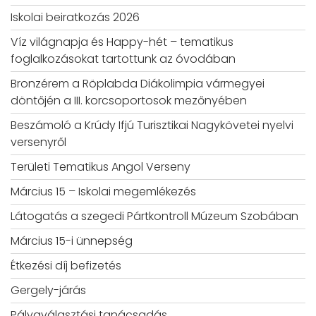
Iskolai beiratkozás 2026
Víz világnapja és Happy-hét – tematikus
foglalkozásokat tartottunk az óvodában
Bronzérem a Röplabda Diákolimpia vármegyei
döntőjén a III. korcsoportosok mezőnyében
Beszámoló a Krúdy Ifjú Turisztikai Nagykövetei nyelvi
versenyről
Területi Tematikus Angol Verseny
Március 15 – Iskolai megemlékezés
Látogatás a szegedi Pártkontroll Múzeum Szobában
Március 15-i ünnepség
Étkezési díj befizetés
Gergely-járás
Pályaválasztási tanácsadás