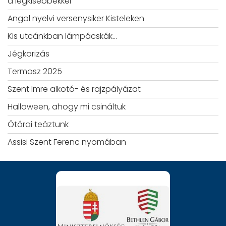
a legkisebbekkel
Angol nyelvi versenysiker Kisteleken
Kis utcánkban lámpácskák…
Jégkorizás
Termosz 2025
Szent Imre alkotó- és rajzpályázat
Halloween, ahogy mi csináltuk
Ötórai teáztunk
Assisi Szent Ferenc nyomában