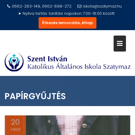
Skip
0662-283-149, 0662-898-272
iskola@szatymaz.hu
to
➤ Nyitva tartás: tanítási napokon 7:00-18:00 között
content
Étkezés lemondás, étlap
PAPÍRGYŰJTÉS
20
szept