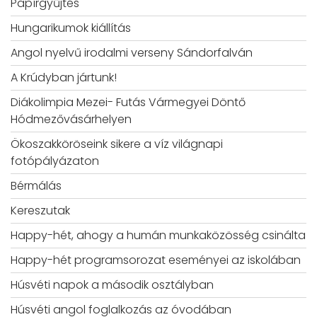
Papírgyűjtés
Hungarikumok kiállítás
Angol nyelvű irodalmi verseny Sándorfalván
A Krúdyban jártunk!
Diákolimpia Mezei- Futás Vármegyei Döntő
Hódmezővásárhelyen
Ökoszakköröseink sikere a víz világnapi
fotópályázaton
Bérmálás
Kereszutak
Happy-hét, ahogy a humán munkaközösség csinálta
Happy-hét programsorozat eseményei az iskolában
Húsvéti napok a második osztályban
Húsvéti angol foglalkozás az óvodában