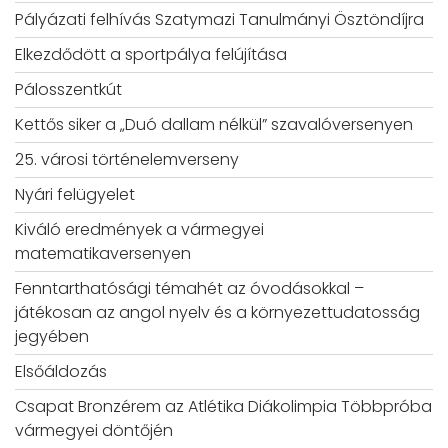
Pályázati felhívás Szatymazi Tanulmányi Ösztöndíjra
Elkezdődött a sportpálya felújítása
Pálosszentkút
Kettős siker a „Duó dallam nélkül” szavalóversenyen
25. városi történelemverseny
Nyári felügyelet
Kiváló eredmények a vármegyei
matematikaversenyen
Fenntarthatósági témahét az óvodásokkal –
játékosan az angol nyelv és a környezettudatosság
jegyében
Elsőáldozás
Csapat Bronzérem az Atlétika Diákolimpia Többpróba
vármegyei döntőjén