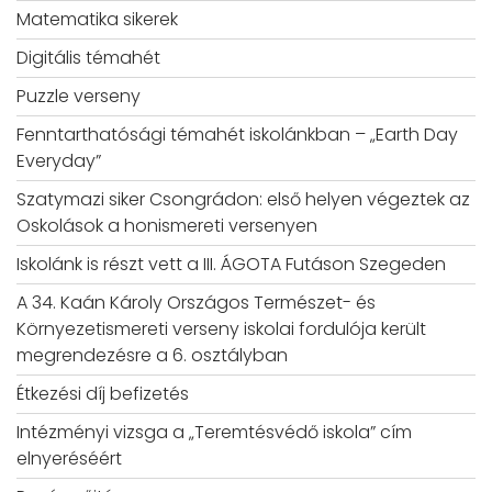
Matematika sikerek
Digitális témahét
Puzzle verseny
Fenntarthatósági témahét iskolánkban – „Earth Day
Everyday”
Szatymazi siker Csongrádon: első helyen végeztek az
Oskolások a honismereti versenyen
Iskolánk is részt vett a III. ÁGOTA Futáson Szegeden
A 34. Kaán Károly Országos Természet- és
Környezetismereti verseny iskolai fordulója került
megrendezésre a 6. osztályban
Étkezési díj befizetés
Intézményi vizsga a „Teremtésvédő iskola” cím
elnyeréséért