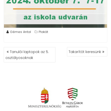
Gémes Antal
Plakát
BEJEGYZÉS
Tanulói laptopok az 5.
Takarítót keresünk
NAVIGÁCIÓ
osztályosoknak