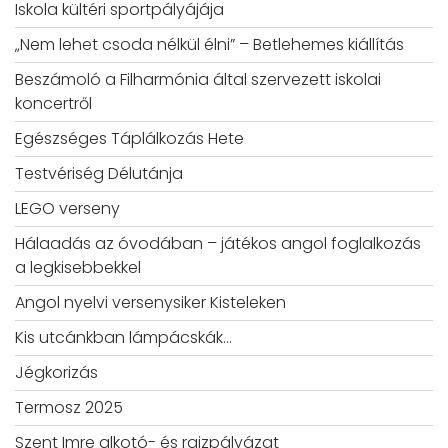
Iskola kültéri sportpályájája
„Nem lehet csoda nélkül élni” – Betlehemes kiállítás
Beszámoló a Filharmónia által szervezett iskolai
koncertről
Egészséges Táplálkozás Hete
Testvériség Délutánja
LEGO verseny
Hálaadás az óvodában – játékos angol foglalkozás
a legkisebbekkel
Angol nyelvi versenysiker Kisteleken
Kis utcánkban lámpácskák…
Jégkorizás
Termosz 2025
Szent Imre alkotó- és rajzpályázat