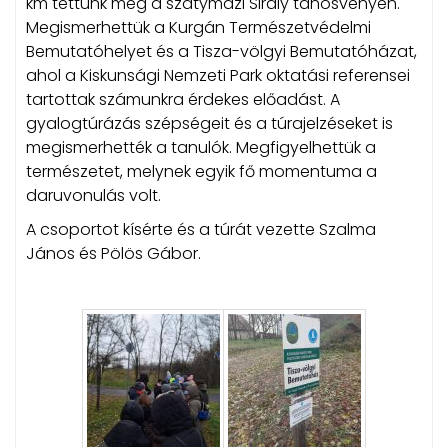
km tettünk meg a szatymazi Sirály tanösvényen.
Megismerhettük a Kurgán Természetvédelmi
Bemutatóhelyet és a Tisza-völgyi Bemutatóházat,
ahol a Kiskunsági Nemzeti Park oktatási referensei
tartottak számunkra érdekes előadást. A
gyalogtúrázás szépségeit és a túrajelzéseket is
megismerhették a tanulók. Megfigyelhettük a
természetet, melynek egyik fő momentuma a
daruvonulás volt.
A csoportot kísérte és a túrát vezette Szalma
János és Pölös Gábor.