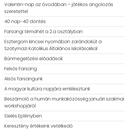
Valentin-nap az óvodában – játékos angolozás
szeretettel
40 nap-40 döntés
Farsangi témahét a 2.a osztályban
Esztergom kincsei nyomában zarándokút a
Szatymazi Katolikus Általános Iskolásokkal
Bűnmegelőzési előadások
Felsős Farsang
Alsós farsangunk
A magyar kultúra napjára emlékeztünk
Beszámoló a humán munkaközösség januári szakmai
workshopjáról
Síelés Eplényben
Keresztény értékeink vetélkedő