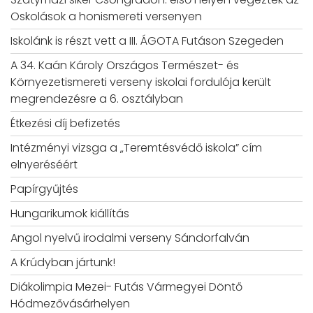
Oskolások a honismereti versenyen
Iskolánk is részt vett a III. ÁGOTA Futáson Szegeden
A 34. Kaán Károly Országos Természet- és
Környezetismereti verseny iskolai fordulója került
megrendezésre a 6. osztályban
Étkezési díj befizetés
Intézményi vizsga a „Teremtésvédő iskola” cím
elnyeréséért
Papírgyűjtés
Hungarikumok kiállítás
Angol nyelvű irodalmi verseny Sándorfalván
A Krúdyban jártunk!
Diákolimpia Mezei- Futás Vármegyei Döntő
Hódmezővásárhelyen