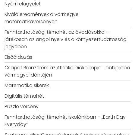
Nyári felügyelet
Kiváló eredmények a vármegyei
matematikaversenyen
Fenntarthatósági témahét az óvodásokkal –
játékosan az angol nyelv és a környezettudatosság
jegyében
Elsőáldozás
Csapat Bronzérem az Atlétika Diákolimpia Többpróba
vármegyei döntőjén
Matematika sikerek
Digitális témahét
Puzzle verseny
Fenntarthatósági témahét iskolánkban – „Earth Day
Everyday”
Szatymazi siker Csongrádon: első helyen végeztek az