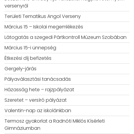
versenyről
Területi Tematikus Angol Verseny
Március 15 – Iskolai megemlékezés
Látogatás a szegedi Pártkontroll Múzeum Szobában
Március 15-i ünnepség
Étkezési díj befizetés
Gergely-járás
Pályaválasztási tanácsadás
Házasság hete – rajzpályázat
Szeretet – versíró pályázat
Valentin-nap az iskolánkban
Termosz gyakorlat a Radnóti Miklós Kísérleti
Gimnáziumban