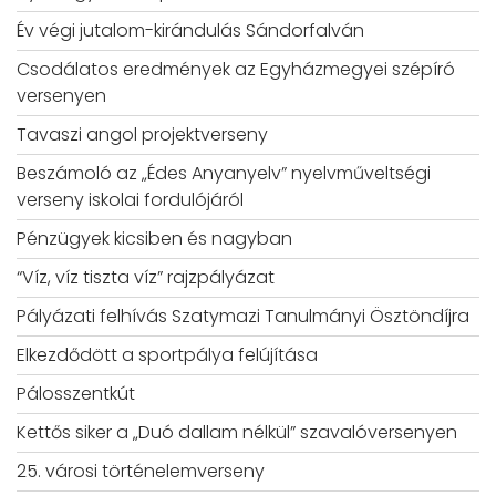
Év végi jutalom-kirándulás Sándorfalván
Csodálatos eredmények az Egyházmegyei szépíró
versenyen
Tavaszi angol projektverseny
Beszámoló az „Édes Anyanyelv” nyelvműveltségi
verseny iskolai fordulójáról
Pénzügyek kicsiben és nagyban
“Víz, víz tiszta víz” rajzpályázat
Pályázati felhívás Szatymazi Tanulmányi Ösztöndíjra
Elkezdődött a sportpálya felújítása
Pálosszentkút
Kettős siker a „Duó dallam nélkül” szavalóversenyen
25. városi történelemverseny