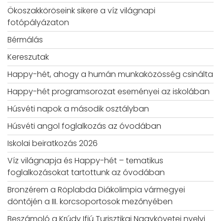
Ökoszakköröseink sikere a víz világnapi
fotópályázaton
Bérmálás
Kereszutak
Happy-hét, ahogy a humán munkaközösség csinálta
Happy-hét programsorozat eseményei az iskolában
Húsvéti napok a második osztályban
Húsvéti angol foglalkozás az óvodában
Iskolai beiratkozás 2026
Víz világnapja és Happy-hét – tematikus
foglalkozásokat tartottunk az óvodában
Bronzérem a Röplabda Diákolimpia vármegyei
döntőjén a III. korcsoportosok mezőnyében
Beszámoló a Krúdy Ifjú Turisztikai Nagykövetei nyelvi