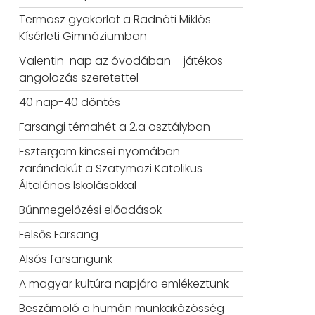
Termosz gyakorlat a Radnóti Miklós
Kísérleti Gimnáziumban
Valentin-nap az óvodában – játékos
angolozás szeretettel
40 nap-40 döntés
Farsangi témahét a 2.a osztályban
Esztergom kincsei nyomában
zarándokút a Szatymazi Katolikus
Általános Iskolásokkal
Bűnmegelőzési előadások
Felsős Farsang
Alsós farsangunk
A magyar kultúra napjára emlékeztünk
Beszámoló a humán munkaközösség