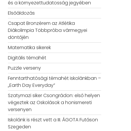
és a környezettudatosság jegyében
Elsőáldozás
Csapat Bronzérem az Atlétika
Diákolimpia Többpróba vármegyei
döntőjén
Matematika sikerek
Digitális témahét
Puzzle verseny
Fenntarthatósági témahét iskolánkban –
„Earth Day Everyday”
Szatymazi siker Csongrádon: első helyen
végeztek az Oskolások a honismereti
versenyen
Iskolánk is részt vett a III. ÁGOTA Futáson
Szegeden