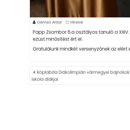
Gémes Antal
Híreink
Papp Zsombor 6.a osztályos tanuló a XXIV.
ezüst minősítést ért el.
Gratulálunk mindkét versenyzőnek az elér
BEJEGYZÉS
Röplabda Diákolimpián vármegyei bajnokok
NAVIGÁCIÓ
iskola diákjai