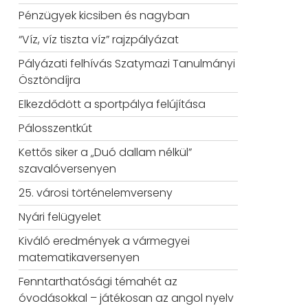
Pénzügyek kicsiben és nagyban
“Víz, víz tiszta víz” rajzpályázat
Pályázati felhívás Szatymazi Tanulmányi
Ösztöndíjra
Elkezdődött a sportpálya felújítása
Pálosszentkút
Kettős siker a „Duó dallam nélkül”
szavalóversenyen
25. városi történelemverseny
Nyári felügyelet
Kiváló eredmények a vármegyei
matematikaversenyen
Fenntarthatósági témahét az
óvodásokkal – játékosan az angol nyelv