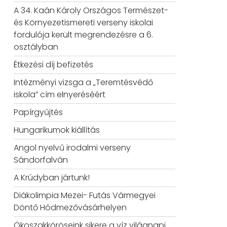
A 34. Kaán Károly Országos Természet-
és Környezetismereti verseny iskolai
fordulója került megrendezésre a 6.
osztályban
Étkezési díj befizetés
Intézményi vizsga a „Teremtésvédő
iskola” cím elnyeréséért
Papírgyűjtés
Hungarikumok kiállítás
Angol nyelvű irodalmi verseny
Sándorfalván
A Krúdyban jártunk!
Diákolimpia Mezei- Futás Vármegyei
Döntő Hódmezővásárhelyen
Ökoszakköröseink sikere a víz világnapi