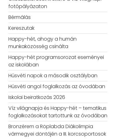
fotópályázaton
Bérmálás
Kereszutak
Happy-hét, ahogy a humán
munkaközösség csinálta
Happy-hét programsorozat eseményei
az iskolában
Húsvéti napok a második osztályban
Húsvéti angol foglalkozás az óvodában
Iskolai beiratkozás 2026
Víz világnapja és Happy-hét – tematikus
foglalkozásokat tartottunk az óvodában
Bronzérem a Röplabda Diákolimpia
vármegyei döntőjén a III. korcsoportosok