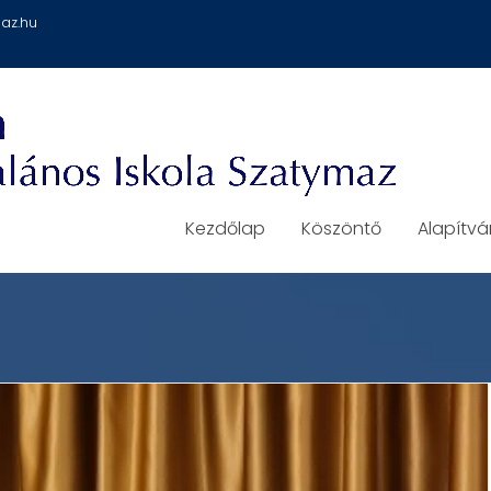
az.hu
Kezdőlap
Köszöntő
Alapítv