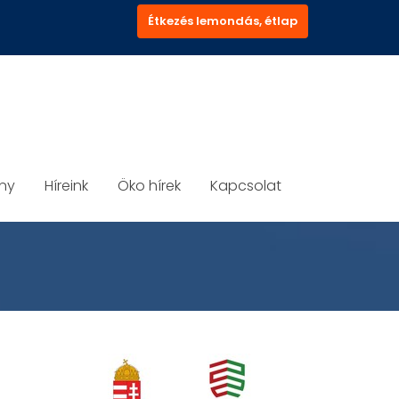
Étkezés lemondás, étlap
ány
Híreink
Öko hírek
Kapcsolat