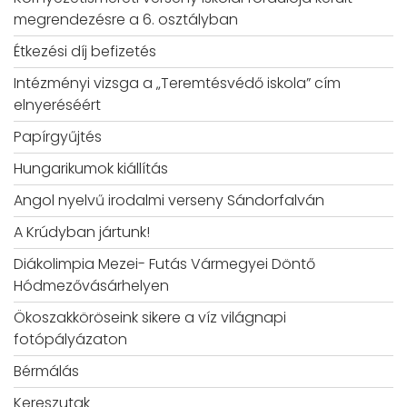
megrendezésre a 6. osztályban
Étkezési díj befizetés
Intézményi vizsga a „Teremtésvédő iskola” cím
elnyeréséért
Papírgyűjtés
Hungarikumok kiállítás
Angol nyelvű irodalmi verseny Sándorfalván
A Krúdyban jártunk!
Diákolimpia Mezei- Futás Vármegyei Döntő
Hódmezővásárhelyen
Ökoszakköröseink sikere a víz világnapi
fotópályázaton
Bérmálás
Kereszutak