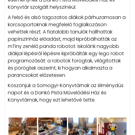
Könyvtár szolgált helyszínéül.
A felső és alsó tagozatos diákok párhuzamosan a
korcsoportoknak megfelelő foglalkozáson
vehettek részt. A fiatalabb tanulók hallhattak
papírszínház előadást, majd kipróbálhatták az
mTiny zenélő panda robotot. Iskolánk nagyobb
diákjai lépésről lépésre kipróbálták egy lego robot
programozását: a robotok forogtak, világítottak
és pörögtek aszerint, ki hogyan alkalmazta a
parancsokat előzetesen.
Köszönjük a Somogyi-Könyvtárnak az élménydús
napot és a Dankó Pista Művelődési Ház és
Könyvtárnak, hogy ezt lehetővé tette.