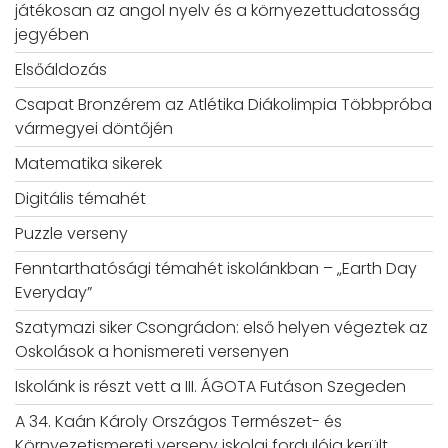
játékosan az angol nyelv és a környezettudatosság
jegyében
Elsőáldozás
Csapat Bronzérem az Atlétika Diákolimpia Többpróba
vármegyei döntőjén
Matematika sikerek
Digitális témahét
Puzzle verseny
Fenntarthatósági témahét iskolánkban – „Earth Day
Everyday”
Szatymazi siker Csongrádon: első helyen végeztek az
Oskolások a honismereti versenyen
Iskolánk is részt vett a III. ÁGOTA Futáson Szegeden
A 34. Kaán Károly Országos Természet- és
Környezetismereti verseny iskolai fordulója került