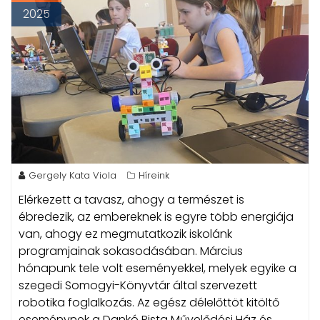
2025
Gergely Kata Viola
Híreink
Elérkezett a tavasz, ahogy a természet is
ébredezik, az embereknek is egyre több energiája
van, ahogy ez megmutatkozik iskolánk
programjainak sokasodásában.
Március
hónapunk tele volt eseményekkel, melyek egyike a
szegedi Somogyi-Könyvtár által szervezett
robotika foglalkozás. Az egész délelőttöt kitöltő
eseménynek a Dankó Pista Művelődési Ház és