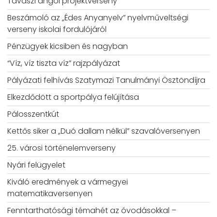
Tavaszi angol projektverseny
Beszámoló az „Édes Anyanyelv” nyelvműveltségi
verseny iskolai fordulójáról
Pénzügyek kicsiben és nagyban
“Víz, víz tiszta víz” rajzpályázat
Pályázati felhívás Szatymazi Tanulmányi Ösztöndíjra
Elkezdődött a sportpálya felújítása
Pálosszentkút
Kettős siker a „Duó dallam nélkül” szavalóversenyen
25. városi történelemverseny
Nyári felügyelet
Kiváló eredmények a vármegyei
matematikaversenyen
Fenntarthatósági témahét az óvodásokkal –