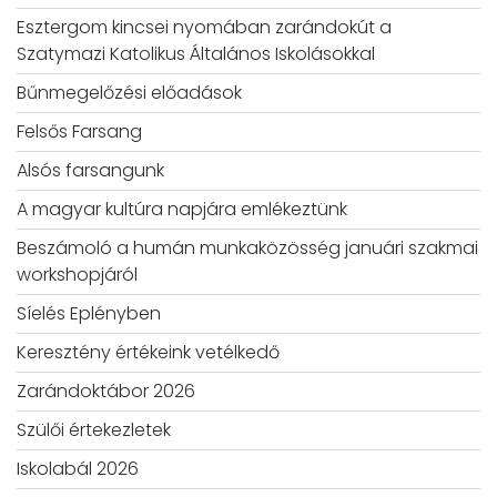
Esztergom kincsei nyomában zarándokút a
Szatymazi Katolikus Általános Iskolásokkal
Bűnmegelőzési előadások
Felsős Farsang
Alsós farsangunk
A magyar kultúra napjára emlékeztünk
Beszámoló a humán munkaközösség januári szakmai
workshopjáról
Síelés Eplényben
Keresztény értékeink vetélkedő
Zarándoktábor 2026
Szülői értekezletek
Iskolabál 2026