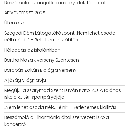
Beszámoló az angol karácsonyi délutánokról
ADVENTFESZT 2025
Úton a zene
Szegedi Dóm Látogatóközpont „Nem lehet csoda
nélkül élni…” – Betlehemes kiállítás
Hálaadás az iskolánkban
Bartha Mozaik verseny Szentesen
Barabás Zoltán Biológia verseny
A jóság világnapja
Megújul a szatymazi Szent István Katolikus Általános
Iskola kültéri sportpályájája
„Nem lehet csoda nélkül élni” – Betlehemes kiállítás
Beszámoló a Filharmónia által szervezett iskolai
koncertről