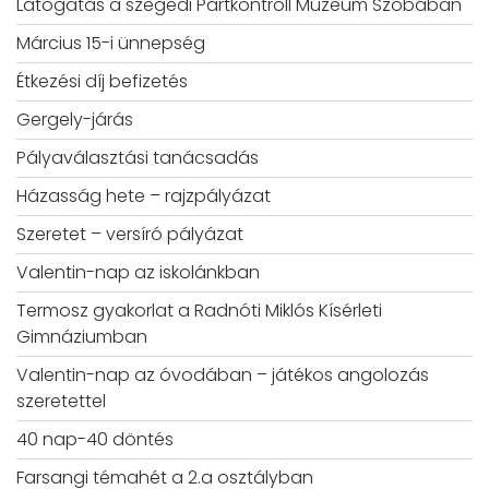
Látogatás a szegedi Pártkontroll Múzeum Szobában
Március 15-i ünnepség
Étkezési díj befizetés
Gergely-járás
Pályaválasztási tanácsadás
Házasság hete – rajzpályázat
Szeretet – versíró pályázat
Valentin-nap az iskolánkban
Termosz gyakorlat a Radnóti Miklós Kísérleti
Gimnáziumban
Valentin-nap az óvodában – játékos angolozás
szeretettel
40 nap-40 döntés
Farsangi témahét a 2.a osztályban