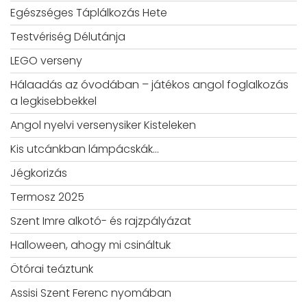
Egészséges Táplálkozás Hete
Testvériség Délutánja
LEGO verseny
Hálaadás az óvodában – játékos angol foglalkozás
a legkisebbekkel
Angol nyelvi versenysiker Kisteleken
Kis utcánkban lámpácskák…
Jégkorizás
Termosz 2025
Szent Imre alkotó- és rajzpályázat
Halloween, ahogy mi csináltuk
Ötórai teáztunk
Assisi Szent Ferenc nyomában