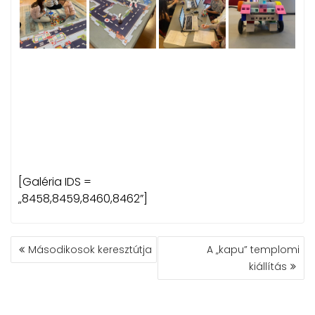
[Galéria IDS =
„8458,8459,8460,8462”]
BEJEGYZÉS
Másodikosok keresztútja
A „kapu” templomi
NAVIGÁCIÓ
kiállítás