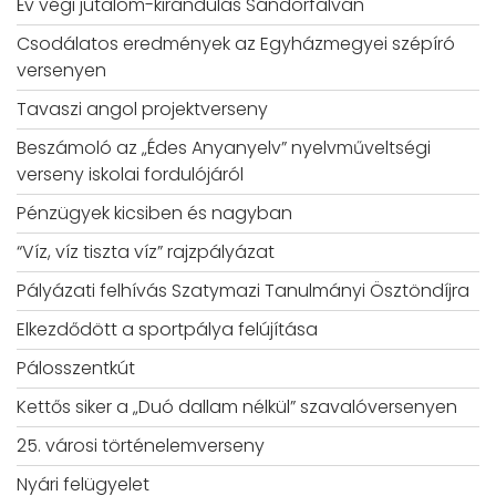
Év végi jutalom-kirándulás Sándorfalván
Csodálatos eredmények az Egyházmegyei szépíró
versenyen
Tavaszi angol projektverseny
Beszámoló az „Édes Anyanyelv” nyelvműveltségi
verseny iskolai fordulójáról
Pénzügyek kicsiben és nagyban
“Víz, víz tiszta víz” rajzpályázat
Pályázati felhívás Szatymazi Tanulmányi Ösztöndíjra
Elkezdődött a sportpálya felújítása
Pálosszentkút
Kettős siker a „Duó dallam nélkül” szavalóversenyen
25. városi történelemverseny
Nyári felügyelet