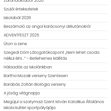
Zarándoktábor 2026
Szülői értekezletek
Iskolabál 2026
Beszámoló az angol karácsonyi délutánokról
ADVENTFESZT 2025
Úton a zene
Szegedi Dóm Látogatóközpont „Nem lehet csoda
nélkül élni…” – Betlehemes kiállítás
Hálaadás az iskolánkban
Bartha Mozaik verseny Szentesen
Barabás Zoltán Biológia verseny
A jóság világnapja
Megújul a szatymazi Szent István Katolikus Általános
Iskola kültéri sportpályájája