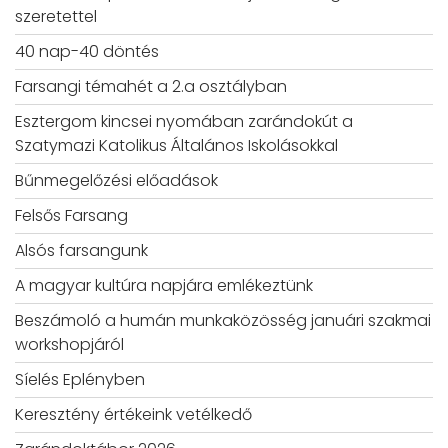
szeretettel
40 nap-40 döntés
Farsangi témahét a 2.a osztályban
Esztergom kincsei nyomában zarándokút a
Szatymazi Katolikus Általános Iskolásokkal
Bűnmegelőzési előadások
Felsős Farsang
Alsós farsangunk
A magyar kultúra napjára emlékeztünk
Beszámoló a humán munkaközösség januári szakmai
workshopjáról
Síelés Eplényben
Keresztény értékeink vetélkedő