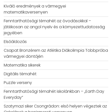
Kiváló eredmények a vármegyei
matematikaversenyen
Fenntarthatósági témahét az óvodásokkal –
játékosan az angol nyelv és a környezettudatosság
jegyében
Elsőáldozás
Csapat Bronzérem az Atlétika Diákolimpia Többpróba
vármegyei döntőjén
Matematika sikerek
Digitális témahét
Puzzle verseny
Fenntarthatósági témahét iskolánkban – „Earth Day
Everyday”
Szatymazi siker Csongrádon: első helyen végeztek az