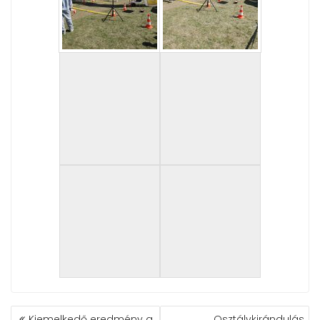
BEJEGYZÉS
Kiemelkedő eredmény a
Osztálykirándulás