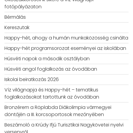
fotópályázaton
Bérmálás
Kereszutak
Happy-hét, ahogy a humán munkaközösség csinálta
Happy-hét programsorozat eseményei az iskolában
Húsvéti napok a második osztályban
Húsvéti angol foglalkozás az óvodában
Iskolai beiratkozás 2026
Víz világnapja és Happy-hét – tematikus
foglalkozásokat tartottunk az óvodában
Bronzérem a Röplabda Diákolimpia vármegyei
döntőjén a III. korcsoportosok mezőnyében
Beszámoló a Krúdy Ifjú Turisztikai Nagykövetei nyelvi
versenyről