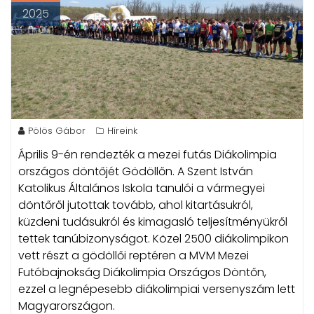
2025
Pölös Gábor
Híreink
Április 9-én rendezték a mezei futás Diákolimpia
országos döntőjét Gödöllőn.
A Szent István
Katolikus Általános Iskola tanulói a vármegyei
döntőről jutottak tovább, ahol kitartásukról,
küzdeni tudásukról és kimagasló teljesítményükről
tettek tanúbizonyságot. Közel 2500 diákolimpikon
vett részt a gödöllői reptéren a MVM Mezei
Futóbajnokság Diákolimpia Országos Döntőn,
ezzel a legnépesebb diákolimpiai versenyszám lett
Magyarországon.