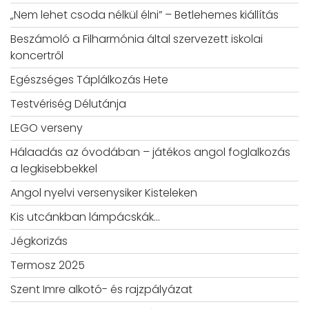
„Nem lehet csoda nélkül élni” – Betlehemes kiállítás
Beszámoló a Filharmónia által szervezett iskolai
koncertről
Egészséges Táplálkozás Hete
Testvériség Délutánja
LEGO verseny
Hálaadás az óvodában – játékos angol foglalkozás
a legkisebbekkel
Angol nyelvi versenysiker Kisteleken
Kis utcánkban lámpácskák…
Jégkorizás
Termosz 2025
Szent Imre alkotó- és rajzpályázat