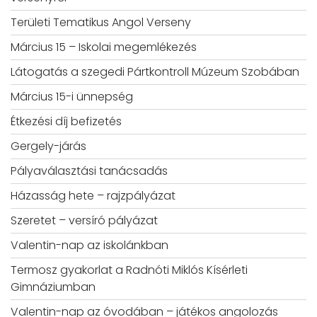
Területi Tematikus Angol Verseny
Március 15 – Iskolai megemlékezés
Látogatás a szegedi Pártkontroll Múzeum Szobában
Március 15-i ünnepség
Étkezési díj befizetés
Gergely-járás
Pályaválasztási tanácsadás
Házasság hete – rajzpályázat
Szeretet – versíró pályázat
Valentin-nap az iskolánkban
Termosz gyakorlat a Radnóti Miklós Kísérleti
Gimnáziumban
Valentin-nap az óvodában – játékos angolozás