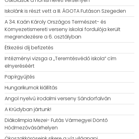
Oskolások a honismereti versenyen
Iskolánk is részt vett a III. ÁGOTA Futáson Szegeden
A 34. Kaán Károly Országos Természet- és
Környezetismereti verseny iskolai fordulója került
megrendezésre a 6. osztályban
Étkezési díj befizetés
Intézményi vizsga a „Teremtésvédő iskola” cím
elnyeréséért
Papírgyűjtés
Hungarikumok kiállítás
Angol nyelvű irodalmi verseny Sándorfalván
A Krúdyban jártunk!
Diákolimpia Mezei- Futás Vármegyei Döntő
Hódmezővásárhelyen
Ökoszakköröseink sikere a víz világnapi