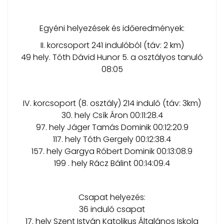
Egyéni helyezések és időeredmények:
II. korcsoport 241 indulóból (táv: 2 km)
49 hely. Tóth Dávid Hunor 5. a osztályos tanuló
08:05
IV. korcsoport (8. osztály) 214 induló (táv: 3km)
30. hely Csík Áron 00:11:28.4
97. hely Jáger Tamás Dominik 00:12:20.9
117. hely Tóth Gergely 00:12:38.4
157. hely Gargya Róbert Dominik 00:13:08.9
199 . hely Rácz Bálint 00:14:09.4
Csapat helyezés:
36 induló csapat
17. hely Szent István Katolikus Általános Iskola