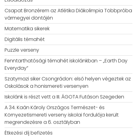
Csapat Bronzérem az Atlétika Diákolimpia Többpróba
vármegyei döntőjén
Matematika sikerek
Digitális témahét
Puzzle verseny
Fenntarthatósági témahét iskolánkban – „Earth Day
Everyday”
Szatymazi siker Csongrádon: első helyen végeztek az
Oskolások a honismereti versenyen
Iskolánk is részt vett a III. ÁGOTA Futáson Szegeden
A 34. Kaán Károly Országos Természet- és
Környezetismereti verseny iskolai fordulója került
megrendezésre a 6. osztályban
Étkezési díj befizetés