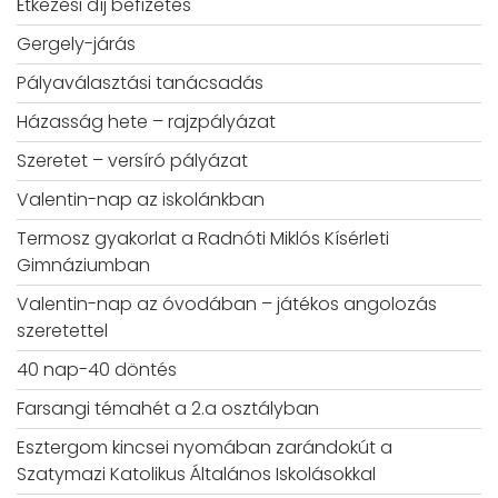
Étkezési díj befizetés
Gergely-járás
Pályaválasztási tanácsadás
Házasság hete – rajzpályázat
Szeretet – versíró pályázat
Valentin-nap az iskolánkban
Termosz gyakorlat a Radnóti Miklós Kísérleti
Gimnáziumban
Valentin-nap az óvodában – játékos angolozás
szeretettel
40 nap-40 döntés
Farsangi témahét a 2.a osztályban
Esztergom kincsei nyomában zarándokút a
Szatymazi Katolikus Általános Iskolásokkal