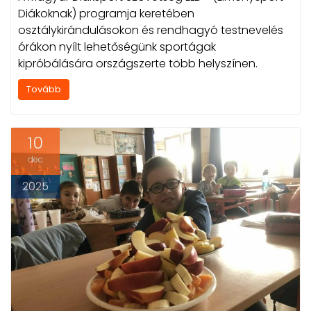
Diákoknak) programja keretében
osztálykirándulásokon és rendhagyó testnevelés
órákon nyílt lehetőségünk sportágak
kipróbálására országszerte több helyszínen.
Tovább
10
dec
2025