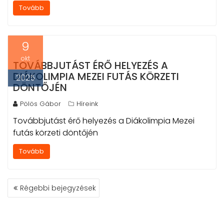
Tovább
9
okt
TOVÁBBJUTÁST ÉRŐ HELYEZÉS A
DIÁKOLIMPIA MEZEI FUTÁS KÖRZETI
2025
DÖNTŐJÉN
Pölös Gábor
Híreink
Továbbjutást érő helyezés a Diákolimpia Mezei
futás körzeti döntőjén
Tovább
BEJEGYZÉS
Régebbi bejegyzések
NAVIGÁCIÓ