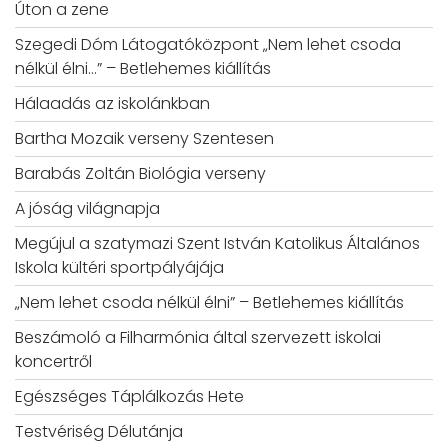
Úton a zene
Szegedi Dóm Látogatóközpont „Nem lehet csoda
nélkül élni…” – Betlehemes kiállítás
Hálaadás az iskolánkban
Bartha Mozaik verseny Szentesen
Barabás Zoltán Biológia verseny
A jóság világnapja
Megújul a szatymazi Szent István Katolikus Általános
Iskola kültéri sportpályájája
„Nem lehet csoda nélkül élni” – Betlehemes kiállítás
Beszámoló a Filharmónia által szervezett iskolai
koncertről
Egészséges Táplálkozás Hete
Testvériség Délutánja