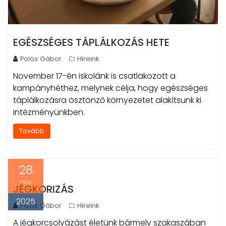
EGÉSZSÉGES TÁPLÁLKOZÁS HETE
Pölös Gábor
Híreink
November 17-én iskolánk is csatlakozott a
kampányhéthez, melynek célja, hogy egészséges
táplálkozásra ösztönző környezetet alakítsunk ki
intézményünkben.
Tovább
28
nov
JÉGKORIZÁS
2025
Pölös Gábor
Híreink
A jégkorcsolyázást életünk bármely szakaszában