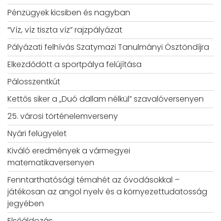
Pénzügyek kicsiben és nagyban
“Víz, víz tiszta víz” rajzpályázat
Pályázati felhívás Szatymazi Tanulmányi Ösztöndíjra
Elkezdődött a sportpálya felújítása
Pálosszentkút
Kettős siker a „Duó dallam nélkül” szavalóversenyen
25. városi történelemverseny
Nyári felügyelet
Kiváló eredmények a vármegyei
matematikaversenyen
Fenntarthatósági témahét az óvodásokkal –
játékosan az angol nyelv és a környezettudatosság
jegyében
Elsőáldozás