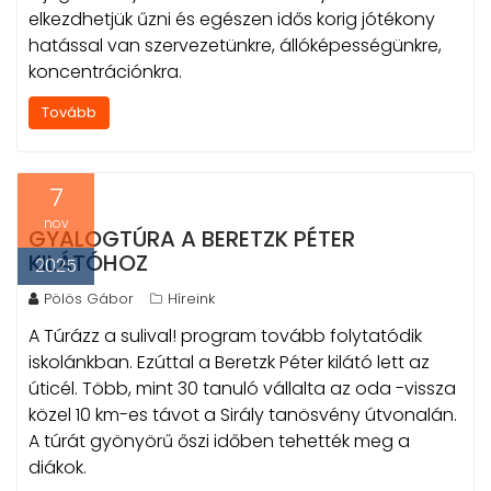
elkezdhetjük űzni és egészen idős korig jótékony
hatással van szervezetünkre, állóképességünkre,
koncentrációnkra.
Tovább
7
nov
GYALOGTÚRA A BERETZK PÉTER
KILÁTÓHOZ
2025
Pölös Gábor
Híreink
A Túrázz a sulival! program tovább folytatódik
iskolánkban. Ezúttal a Beretzk Péter kilátó lett az
úticél. Több, mint 30 tanuló vállalta az oda -vissza
közel 10 km-es távot a Sirály tanösvény útvonalán.
A túrát gyönyörű őszi időben tehették meg a
diákok.