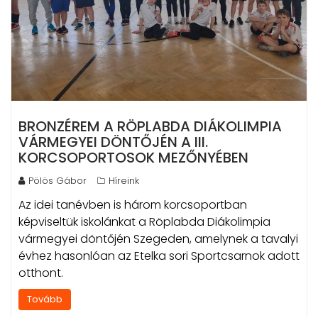
BRONZÉREM A RÖPLABDA DIÁKOLIMPIA
VÁRMEGYEI DÖNTŐJÉN A III.
KORCSOPORTOSOK MEZŐNYÉBEN
Pölös Gábor
Híreink
Az idei tanévben is három korcsoportban
képviseltük iskolánkat a Röplabda Diákolimpia
vármegyei döntőjén Szegeden, amelynek a tavalyi
évhez hasonlóan az Etelka sori Sportcsarnok adott
otthont.
Tovább