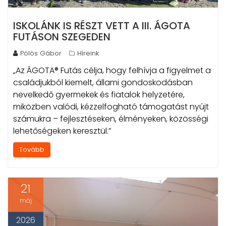
ISKOLÁNK IS RÉSZT VETT A III. ÁGOTA
FUTÁSON SZEGEDEN
Pölös Gábor
Híreink
„Az ÁGOTA® Futás célja, hogy felhívja a figyelmet a
családjukból kiemelt, állami gondoskodásban
nevelkedő gyermekek és fiatalok helyzetére,
miközben valódi, kézzelfogható támogatást nyújt
számukra – fejlesztéseken, élményeken, közösségi
lehetőségeken keresztül.”
Tovább
21
máj
2026