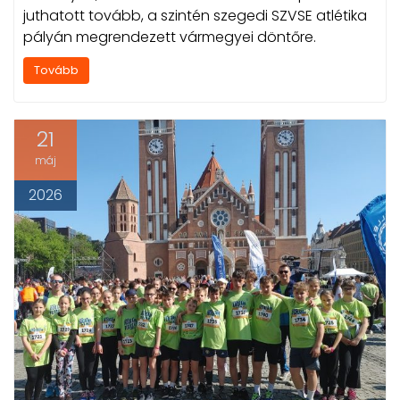
juthatott tovább, a szintén szegedi SZVSE atlétika
pályán megrendezett vármegyei döntőre.
Tovább
21
máj
2026