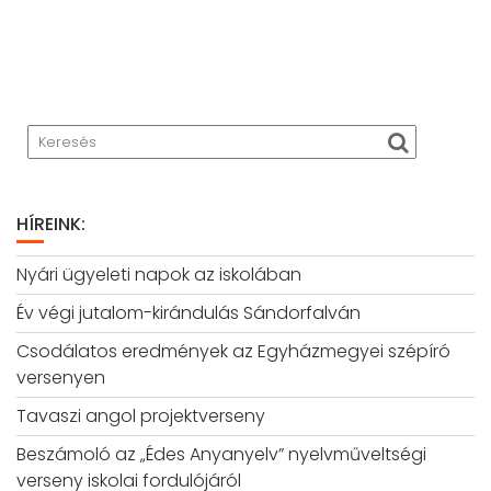
HÍREINK:
Nyári ügyeleti napok az iskolában
Év végi jutalom-kirándulás Sándorfalván
Csodálatos eredmények az Egyházmegyei szépíró
versenyen
Tavaszi angol projektverseny
Beszámoló az „Édes Anyanyelv” nyelvműveltségi
verseny iskolai fordulójáról