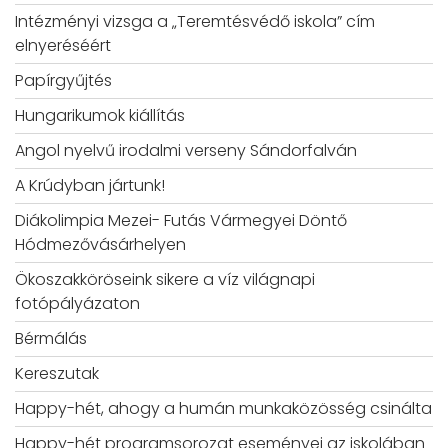
Intézményi vizsga a „Teremtésvédő iskola” cím
elnyeréséért
Papírgyűjtés
Hungarikumok kiállítás
Angol nyelvű irodalmi verseny Sándorfalván
A Krúdyban jártunk!
Diákolimpia Mezei- Futás Vármegyei Döntő
Hódmezővásárhelyen
Ökoszakköröseink sikere a víz világnapi
fotópályázaton
Bérmálás
Kereszutak
Happy-hét, ahogy a humán munkaközösség csinálta
Happy-hét programsorozat eseményei az iskolában