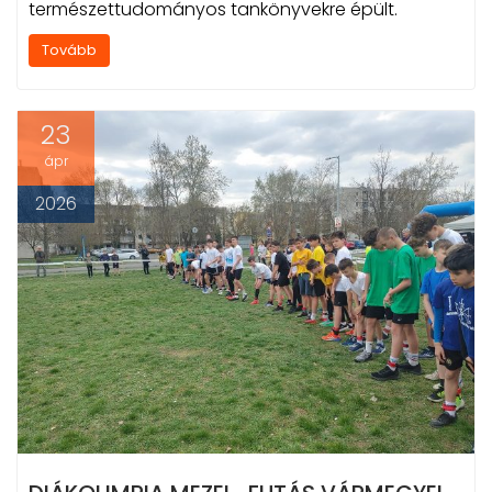
természettudományos tankönyvekre épült.
Tovább
23
ápr
2026