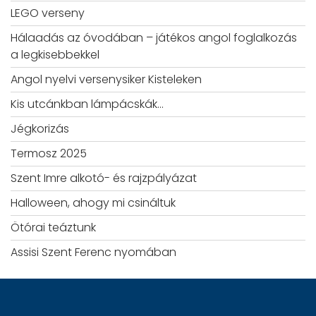
LEGO verseny
Hálaadás az óvodában – játékos angol foglalkozás
a legkisebbekkel
Angol nyelvi versenysiker Kisteleken
Kis utcánkban lámpácskák…
Jégkorizás
Termosz 2025
Szent Imre alkotó- és rajzpályázat
Halloween, ahogy mi csináltuk
Ötórai teáztunk
Assisi Szent Ferenc nyomában