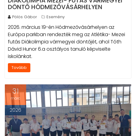
DIÁKOLIMPIA MEZEI- FUTÁS VÁRMEGYEI
DÖNTŐ HÓDMEZŐVÁSÁRHELYEN
Pölös Gábor
Esemény
2026. március 19-én Hódmezővásárhelyen az
Európa parkban rendezték meg az Atlétika- Mezei
futás Diákolimpia vármegyei döntőjét, ahol Tóth
Dávid Hunor 6.a osztályos tanuló képviselte
iskolánkat.
Tovább
31
márc
2026