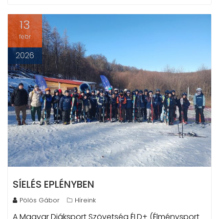
13
febr
2026
SÍELÉS EPLÉNYBEN
Pölös Gábor
Híreink
A Magyar Diáksport Szövetség ÉLD+ (Élménysport