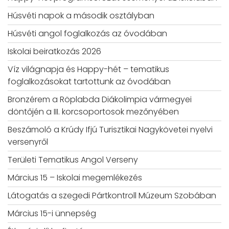
Húsvéti napok a második osztályban
Húsvéti angol foglalkozás az óvodában
Iskolai beiratkozás 2026
Víz világnapja és Happy-hét – tematikus
foglalkozásokat tartottunk az óvodában
Bronzérem a Röplabda Diákolimpia vármegyei
döntőjén a III. korcsoportosok mezőnyében
Beszámoló a Krúdy Ifjú Turisztikai Nagykövetei nyelvi
versenyről
Területi Tematikus Angol Verseny
Március 15 – Iskolai megemlékezés
Látogatás a szegedi Pártkontroll Múzeum Szobában
Március 15-i ünnepség