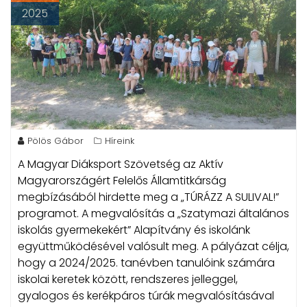
2025
Pölös Gábor
Híreink
A Magyar Diáksport Szövetség az Aktív
Magyarországért Felelős Államtitkárság
megbízásából hirdette meg a „TÚRÁZZ A SULIVAL!”
programot.
A megvalósítás a „Szatymazi általános
iskolás gyermekekért” Alapítvány és iskolánk
együttműködésével valósult meg. A pályázat célja,
hogy a 2024/2025. tanévben tanulóink számára
iskolai keretek között, rendszeres jelleggel,
gyalogos és kerékpáros túrák megvalósításával