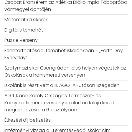
Csapat Bronzérem az Atlétika Diákolimpia Többpróba
vármegyei döntőjén
Matematika sikerek
Digitális témahét
Puzzle verseny
Fenntarthatósági témahét iskolánkban – „Earth Day
Everyday”
Szatymazi siker Csongrádon: első helyen végeztek az
Oskolások a honismereti versenyen
Iskolánk is részt vett a III. ÁGOTA Futáson Szegeden
A 34. Kaán Károly Országos Természet- és
Környezetismereti verseny iskolai fordulója került
megrendezésre a 6. osztályban
Étkezési díj befizetés
Intézményi vizsga a „Teremtésvédő iskola” cím