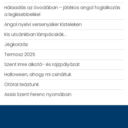
Hálaadás az óvodában – játékos angol foglalkozás
a legkisebbekkel
Angol nyelvi versenysiker Kisteleken
Kis utcánkban lámpácskák…
Jégkorizás
Termosz 2025
Szent Imre alkotó- és rajzpályázat
Halloween, ahogy mi csináltuk
Ötórai teáztunk
Assisi Szent Ferenc nyomában