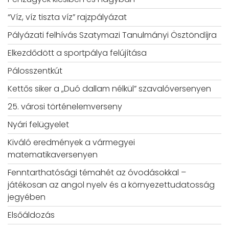
“Víz, víz tiszta víz” rajzpályázat
Pályázati felhívás Szatymazi Tanulmányi Ösztöndíjra
Elkezdődött a sportpálya felújítása
Pálosszentkút
Kettős siker a „Duó dallam nélkül” szavalóversenyen
25. városi történelemverseny
Nyári felügyelet
Kiváló eredmények a vármegyei
matematikaversenyen
Fenntarthatósági témahét az óvodásokkal –
játékosan az angol nyelv és a környezettudatosság
jegyében
Elsőáldozás