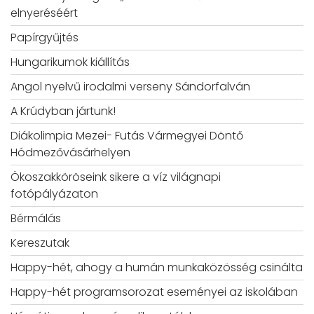
elnyeréséért
Papírgyűjtés
Hungarikumok kiállítás
Angol nyelvű irodalmi verseny Sándorfalván
A Krúdyban jártunk!
Diákolimpia Mezei- Futás Vármegyei Döntő
Hódmezővásárhelyen
Ökoszakköröseink sikere a víz világnapi
fotópályázaton
Bérmálás
Kereszutak
Happy-hét, ahogy a humán munkaközösség csinálta
Happy-hét programsorozat eseményei az iskolában