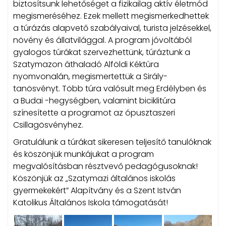
biztosítsunk lehetőséget a fizikailag aktív életmód
megismeréséhez. Ezek mellett megismerkedhettek
a túrázás alapvető szabályaival, turista jelzésekkel,
növény és állatvilággal. A program jóvoltából
gyalogos túrákat szervezhettünk, túráztunk a
Szatymazon áthaladó Alföldi Kéktúra
nyomvonalán, megismertettük a Sirály-
tanösvényt. Több túra valósult meg Erdélyben és
a Budai -hegységben, valamint biciklitúra
színesítette a programot az ópusztaszeri
Csillagösvényhez.
Gratulálunk a túrákat sikeresen teljesítő tanulóknak
és köszönjük munkájukat a program
megvalósításban résztvevő pedagógusoknak!
Köszönjük az „Szatymazi általános iskolás
gyermekekért” Alapítvány és a Szent István
Katolikus Általános Iskola támogatását!