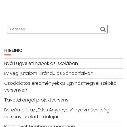
HÍREINK:
Nyári ügyeleti napok az iskolában
Év végi jutalom-kirándulás Sándorfalván
Csodálatos eredmények az Egyházmegyei szépíró
versenyen
Tavaszi angol projektverseny
Beszámoló az „Édes Anyanyelv” nyelvműveltségi
verseny iskolai fordulójáról
Pénzügyek kicsiben és nagyban