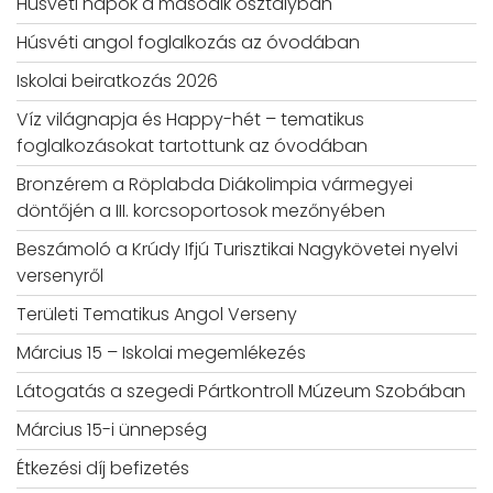
Húsvéti napok a második osztályban
Húsvéti angol foglalkozás az óvodában
Iskolai beiratkozás 2026
Víz világnapja és Happy-hét – tematikus
foglalkozásokat tartottunk az óvodában
Bronzérem a Röplabda Diákolimpia vármegyei
döntőjén a III. korcsoportosok mezőnyében
Beszámoló a Krúdy Ifjú Turisztikai Nagykövetei nyelvi
versenyről
Területi Tematikus Angol Verseny
Március 15 – Iskolai megemlékezés
Látogatás a szegedi Pártkontroll Múzeum Szobában
Március 15-i ünnepség
Étkezési díj befizetés