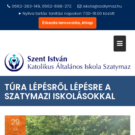
Skip
0662-283-149, 0662-898-272
iskola@szatymaz.hu
to
➤ Nyitva tartás: tanítási napokon 7:00-18:00 között
content
Étkezés lemondás, étlap
TÚRA LÉPÉSRŐL LÉPÉSRE A
SZATYMAZI ISKOLÁSOKKAL
29
júl