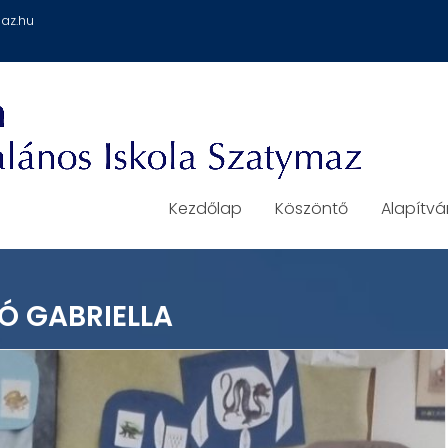
az.hu
Kezdőlap
Köszöntő
Alapítv
Ó GABRIELLA