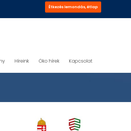
Étkezés lemondás, étlap
ány
Híreink
Öko hírek
Kapcsolat