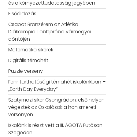
és a környezettudatosság jegyében
Elsőáldozás
Csapat Bronzérem az Atlétika
Diákolimpia Többpróba vármegyei
döntőjén
Matematika sikerek
Digitális témahét
Puzzle verseny
Fenntarthatósági témahét iskolánkban –
„Earth Day Everyday”
Szatymazi siker Csongrádon: első helyen
végeztek az Oskolások a honismereti
versenyen
Iskolánk is részt vett a III. ÁGOTA Futáson
Szegeden