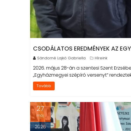
CSODÁLATOS EREDMÉNYEK AZ EGY
Sándorné Lajkó Gabriella
Híreink
2026. május 28-án a szentesi Szent Erzsébe
„Egyházmegyei szépíró versenyt” rendeztek,
Tovább
27
máj
2026