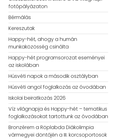
fotópályázaton
Bérmálás
Kereszutak
Happy-hét, ahogy a humán
munkaközösség csinálta
Happy-hét programsorozat eseményei
az iskolában
Húsvéti napok a második osztályban
Húsvéti angol foglalkozás az óvodában
Iskolai beiratkozás 2026
Víz világnapja és Happy-hét – tematikus
foglalkozásokat tartottunk az óvodában
Bronzérem a Röplabda Diákolimpia
vármegyei döntőjén a III. korcsoportosok