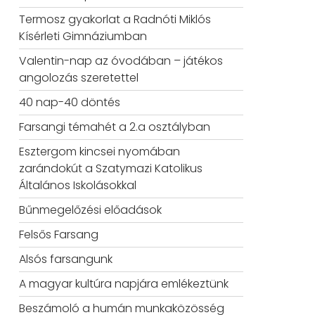
Termosz gyakorlat a Radnóti Miklós
Kísérleti Gimnáziumban
Valentin-nap az óvodában – játékos
angolozás szeretettel
40 nap-40 döntés
Farsangi témahét a 2.a osztályban
Esztergom kincsei nyomában
zarándokút a Szatymazi Katolikus
Általános Iskolásokkal
Bűnmegelőzési előadások
Felsős Farsang
Alsós farsangunk
A magyar kultúra napjára emlékeztünk
Beszámoló a humán munkaközösség