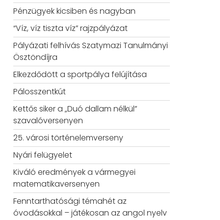
Pénzügyek kicsiben és nagyban
“Víz, víz tiszta víz” rajzpályázat
Pályázati felhívás Szatymazi Tanulmányi
Ösztöndíjra
Elkezdődött a sportpálya felújítása
Pálosszentkút
Kettős siker a „Duó dallam nélkül”
szavalóversenyen
25. városi történelemverseny
Nyári felügyelet
Kiváló eredmények a vármegyei
matematikaversenyen
Fenntarthatósági témahét az
óvodásokkal – játékosan az angol nyelv