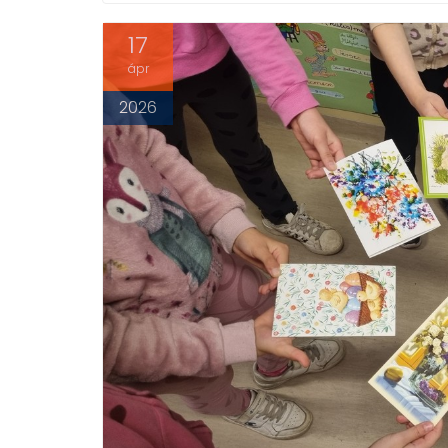
17
ápr
2026