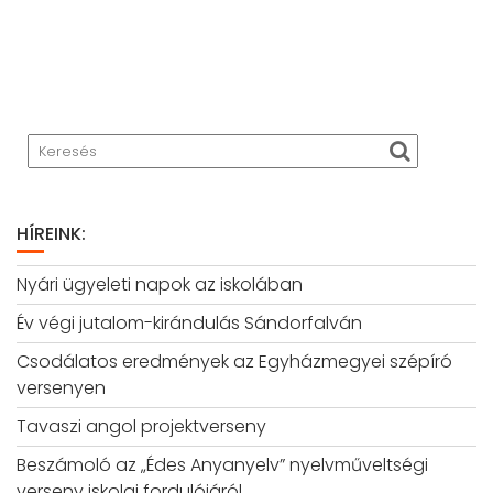
HÍREINK:
Nyári ügyeleti napok az iskolában
Év végi jutalom-kirándulás Sándorfalván
Csodálatos eredmények az Egyházmegyei szépíró
versenyen
Tavaszi angol projektverseny
Beszámoló az „Édes Anyanyelv” nyelvműveltségi
verseny iskolai fordulójáról