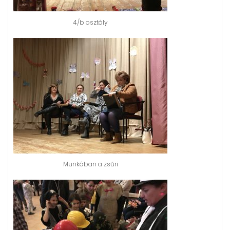
4/b osztály
Munkában a zsűri