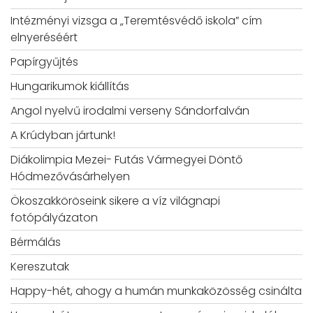
Intézményi vizsga a „Teremtésvédő iskola” cím
elnyeréséért
Papírgyűjtés
Hungarikumok kiállítás
Angol nyelvű irodalmi verseny Sándorfalván
A Krúdyban jártunk!
Diákolimpia Mezei- Futás Vármegyei Döntő
Hódmezővásárhelyen
Ökoszakköröseink sikere a víz világnapi
fotópályázaton
Bérmálás
Kereszutak
Happy-hét, ahogy a humán munkaközösség csinálta