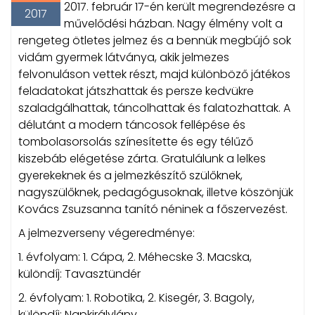
2017. február 17-én került megrendezésre a
2017
művelődési házban. Nagy élmény volt a
rengeteg ötletes jelmez és a bennük megbújó sok
vidám gyermek látványa, akik jelmezes
felvonuláson vettek részt, majd különböző játékos
feladatokat játszhattak és persze kedvükre
szaladgálhattak, táncolhattak és falatozhattak. A
délutánt a modern táncosok fellépése és
tombolasorsolás színesítette és egy télűző
kiszebáb elégetése zárta. Gratulálunk a lelkes
gyerekeknek és a jelmezkészítő szülőknek,
nagyszülőknek, pedagógusoknak, illetve köszönjük
Kovács Zsuzsanna tanító néninek a főszervezést.
A jelmezverseny végeredménye:
1. évfolyam: 1. Cápa, 2. Méhecske 3. Macska,
különdíj: Tavasztündér
2. évfolyam: 1. Robotika, 2. Kisegér, 3. Bagoly,
különdíj: Napkirálylány