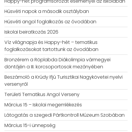
Happy-hét programsorozat eseményei az iskolában
Húsvéti napok a második osztályban
Húsvéti angol foglalkozás az óvodában
Iskolai beiratkozás 2026
Víz világnapja és Happy-hét – tematikus
foglalkozásokat tartottunk az óvodában
Bronzérem a Röplabda Diákolimpia vármegyei
döntőjén a III. korcsoportosok mezőnyében
Beszámoló a Krúdy Ifjú Turisztikai Nagykövetei nyelvi
versenyről
Területi Tematikus Angol Verseny
Március 15 – Iskolai megemlékezés
Látogatás a szegedi Pártkontroll Múzeum Szobában
Március 15-i ünnepség