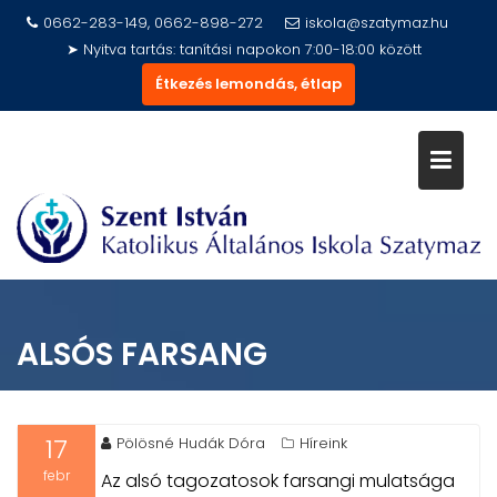
Skip
0662-283-149, 0662-898-272
iskola@szatymaz.hu
to
➤ Nyitva tartás: tanítási napokon 7:00-18:00 között
content
Étkezés lemondás, étlap
ALSÓS FARSANG
17
Pölösné Hudák Dóra
Híreink
febr
Az alsó tagozatosok farsangi mulatsága