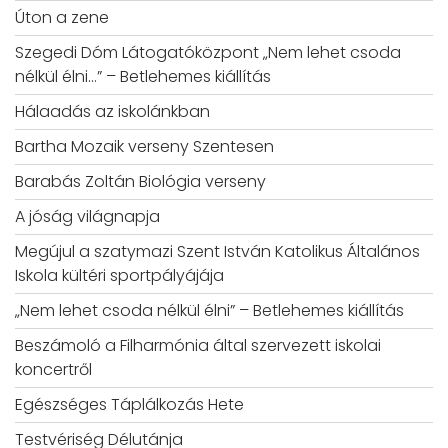
Úton a zene
Szegedi Dóm Látogatóközpont „Nem lehet csoda
nélkül élni…” – Betlehemes kiállítás
Hálaadás az iskolánkban
Bartha Mozaik verseny Szentesen
Barabás Zoltán Biológia verseny
A jóság világnapja
Megújul a szatymazi Szent István Katolikus Általános
Iskola kültéri sportpályájája
„Nem lehet csoda nélkül élni” – Betlehemes kiállítás
Beszámoló a Filharmónia által szervezett iskolai
koncertről
Egészséges Táplálkozás Hete
Testvériség Délutánja