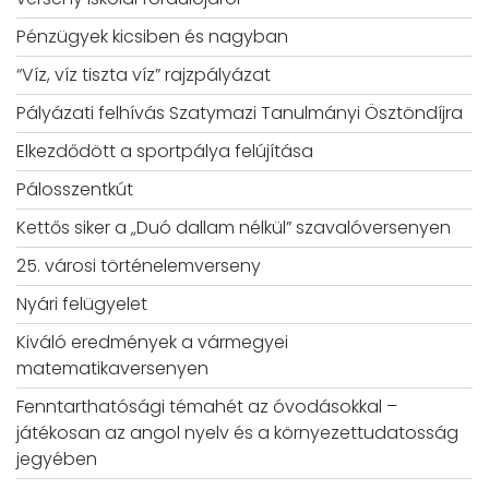
Pénzügyek kicsiben és nagyban
“Víz, víz tiszta víz” rajzpályázat
Pályázati felhívás Szatymazi Tanulmányi Ösztöndíjra
Elkezdődött a sportpálya felújítása
Pálosszentkút
Kettős siker a „Duó dallam nélkül” szavalóversenyen
25. városi történelemverseny
Nyári felügyelet
Kiváló eredmények a vármegyei
matematikaversenyen
Fenntarthatósági témahét az óvodásokkal –
játékosan az angol nyelv és a környezettudatosság
jegyében