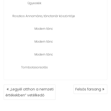
Ügyeskék
Roszkos Annamária, tánctanár köszöntője
Modern tánc
Modern tánc
Modern tánc
Tombolasorsolás
BEJEGYZÉS
„Legyél otthon a nemzeti
Felsős farsang
NAVIGÁCIÓ
értékekben” vetélkedő