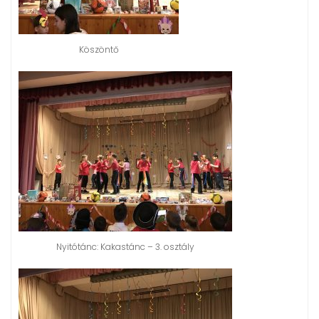
Köszöntő
Nyitótánc: Kakastánc – 3. osztály