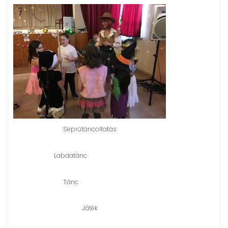
Seprűtáncoltatás
Labdatánc
Tánc
Játék