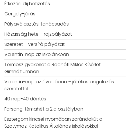
Étkezési díj befizetés
Gergely-járás
Pályaválasztási tanácsadás
Házasság hete – rajzpályázat
Szeretet – versíró pályázat
Valentin-nap az iskolánkban
Termosz gyakorlat a Radnóti Miklós Kísérleti
Gimnáziumban
Valentin-nap az óvodában – játékos angolozás
szeretettel
40 nap-40 döntés
Farsangi témahét a 2.a osztályban
Esztergom kincsei nyomában zarándokút a
Szatymazi Katolikus Általános Iskolásokkal