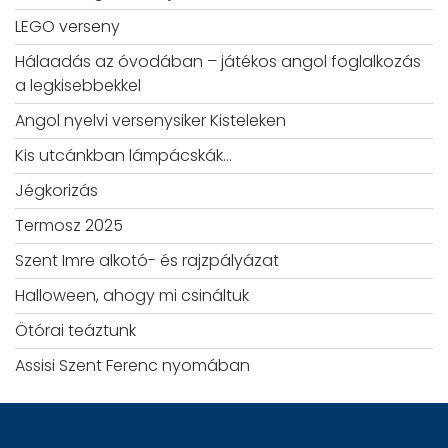
LEGO verseny
Hálaadás az óvodában – játékos angol foglalkozás
a legkisebbekkel
Angol nyelvi versenysiker Kisteleken
Kis utcánkban lámpácskák…
Jégkorizás
Termosz 2025
Szent Imre alkotó- és rajzpályázat
Halloween, ahogy mi csináltuk
Ötórai teáztunk
Assisi Szent Ferenc nyomában