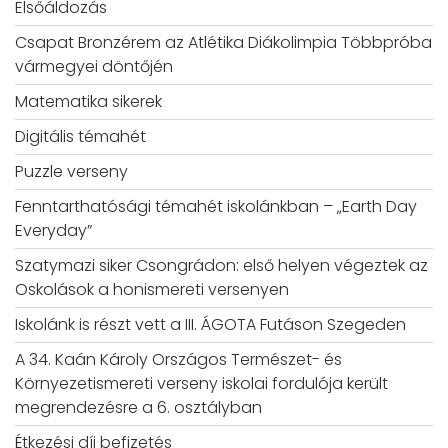
Elsőáldozás
Csapat Bronzérem az Atlétika Diákolimpia Többpróba
vármegyei döntőjén
Matematika sikerek
Digitális témahét
Puzzle verseny
Fenntarthatósági témahét iskolánkban – „Earth Day
Everyday”
Szatymazi siker Csongrádon: első helyen végeztek az
Oskolások a honismereti versenyen
Iskolánk is részt vett a III. ÁGOTA Futáson Szegeden
A 34. Kaán Károly Országos Természet- és
Környezetismereti verseny iskolai fordulója került
megrendezésre a 6. osztályban
Étkezési díj befizetés