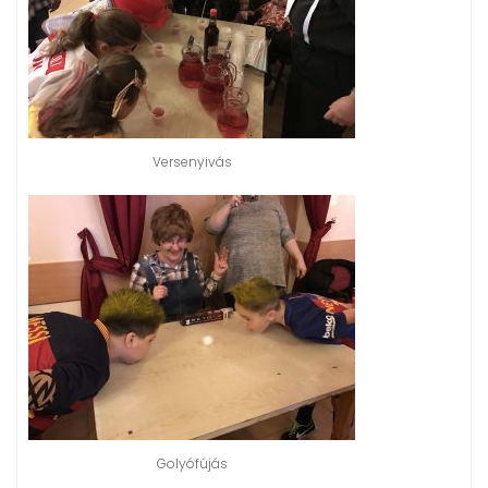
Versenyivás
Golyófújás