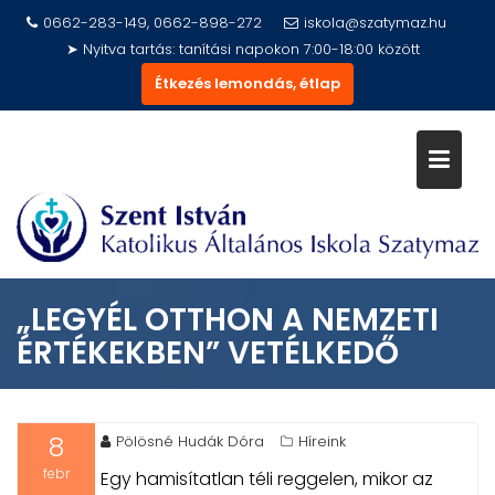
Skip
0662-283-149, 0662-898-272
iskola@szatymaz.hu
to
➤ Nyitva tartás: tanítási napokon 7:00-18:00 között
content
Étkezés lemondás, étlap
„LEGYÉL OTTHON A NEMZETI
ÉRTÉKEKBEN” VETÉLKEDŐ
8
Pölösné Hudák Dóra
Híreink
febr
Egy hamisítatlan téli reggelen, mikor az