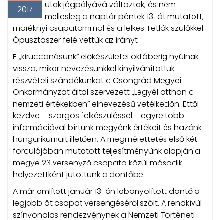
utak jégpályává változtak, és nem
2017
mellesleg a naptár péntek 13-át mutatott,
maréknyi csapatommal és a lelkes Tetlák szülőkkel
Ópusztaszer felé vettük az irányt.
E „kiruccanásunk” előkészületei októberig nyúlnak
vissza, mikor nevezésünkkel kinyilvánítottuk
részvételi szándékunkat a Csongrád Megyei
Önkormányzat által szervezett „Legyél otthon a
nemzeti értékekben” elnevezésű vetélkedőn. Ettől
kezdve – szorgos felkészüléssel – egyre több
információval bírtunk megyénk értékeit és hazánk
hungarikumait illetően. A megmérettetés első két
fordulójában mutatott teljesítményünk alapján a
megye 23 versenyző csapata közül második
helyezettként jutottunk a döntőbe.
A már említett január 13-án lebonyolított döntő a
legjobb öt csapat versengéséről szólt. A rendkívül
színvonalas rendezvénynek a Nemzeti Történeti