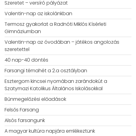
Szeretet – versíró pályázat
Valentin-nap az iskolánkban
Termosz gyakorlat a Radnóti Miklós Kísérleti
Gimnáziumban
Valentin-nap az óvodában – játékos angolozás
szeretettel
40 nap-40 döntés
Farsangi témahét a 2.a osztályban
Esztergom kincsei nyomában zarándokút a
Szatymazi Katolikus Általános Iskolásokkal
Bűnmegelőzési előadások
Felsős Farsang
Alsós farsangunk
A magyar kultúra napjára emlékeztünk