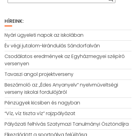
HÍREINK:
Nyári ügyeleti napok az iskolában
Év végi jutalom-kirándulás Sándorfalván
Csodálatos eredmények az Egyházmegyei szépíró
versenyen
Tavaszi angol projektverseny
Beszámoló az „Édes Anyanyelv” nyelvműveltségi
verseny iskolai fordulójáról
Pénzügyek kicsiben és nagyban
“Víz, víz tiszta víz” rajzpályázat
Pályázati felhívás Szatymazi Tanulmányi Ösztöndíjra
Elkezdődött a sportpálya felújítása