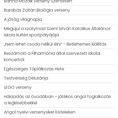
Bartha Mozaik verseny Szentesen
Barabás Zoltán Biológia verseny
A jóság világnapja
Megújul a szatymazi Szent István Katolikus Általános
Iskola kültéri sportpályájája
„Nem lehet csoda nélkül élni” – Betlehemes kiállítás
Beszámoló a Filharmónia által szervezett iskolai
koncertről
Egészséges Táplálkozás Hete
Testvériség Délutánja
LEGO verseny
Hálaadás az óvodában – játékos angol foglalkozás
a legkisebbekkel
Angol nyelvi versenysiker Kisteleken