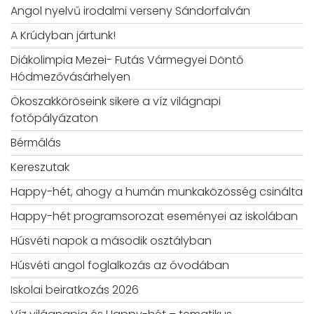
Angol nyelvű irodalmi verseny Sándorfalván
A Krúdyban jártunk!
Diákolimpia Mezei- Futás Vármegyei Döntő
Hódmezővásárhelyen
Ökoszakköröseink sikere a víz világnapi
fotópályázaton
Bérmálás
Kereszutak
Happy-hét, ahogy a humán munkaközösség csinálta
Happy-hét programsorozat eseményei az iskolában
Húsvéti napok a második osztályban
Húsvéti angol foglalkozás az óvodában
Iskolai beiratkozás 2026