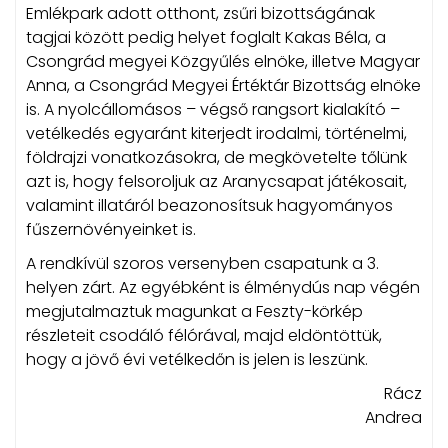
Emlékpark adott otthont, zsűri bizottságának
tagjai között pedig helyet foglalt Kakas Béla, a
Csongrád megyei Közgyűlés elnöke, illetve Magyar
Anna, a Csongrád Megyei Értéktár Bizottság elnöke
is. A nyolcállomásos – végső rangsort kialakító –
vetélkedés egyaránt kiterjedt irodalmi, történelmi,
földrajzi vonatkozásokra, de megkövetelte tőlünk
azt is, hogy felsoroljuk az Aranycsapat játékosait,
valamint illatáról beazonosítsuk hagyományos
fűszernövényeinket is.
A rendkívül szoros versenyben csapatunk a 3.
helyen zárt. Az egyébként is élménydús nap végén
megjutalmaztuk magunkat a Feszty-körkép
részleteit csodáló félórával, majd eldöntöttük,
hogy a jövő évi vetélkedőn is jelen is leszünk.
Rácz
Andrea