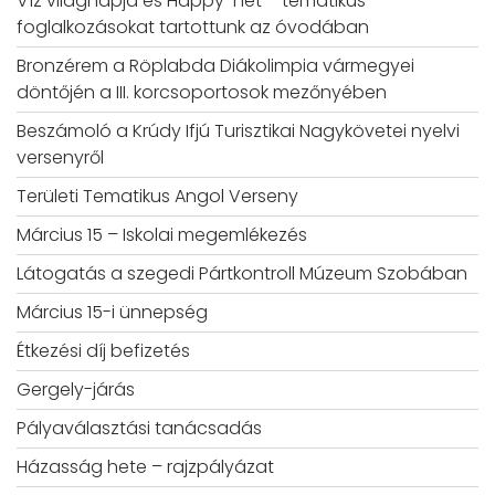
Víz világnapja és Happy-hét – tematikus
foglalkozásokat tartottunk az óvodában
Bronzérem a Röplabda Diákolimpia vármegyei
döntőjén a III. korcsoportosok mezőnyében
Beszámoló a Krúdy Ifjú Turisztikai Nagykövetei nyelvi
versenyről
Területi Tematikus Angol Verseny
Március 15 – Iskolai megemlékezés
Látogatás a szegedi Pártkontroll Múzeum Szobában
Március 15-i ünnepség
Étkezési díj befizetés
Gergely-járás
Pályaválasztási tanácsadás
Házasság hete – rajzpályázat