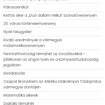
Pálosszentkút
Kettős siker a „Duó dallam nélkül” szavalóversenyen
25. városi történelemverseny
Nyári felügyelet
Kiváló eredmények a vármegyei
matematikaversenyen
Fenntarthatósági témahét az óvodásokkal –
játékosan az angol nyelv és a környezettudatosság
jegyében
Elsőáldozás
Csapat Bronzérem az Atlétika Diákolimpia Többpróba
vármegyei döntőjén
Matematika sikerek
Digitális témahét