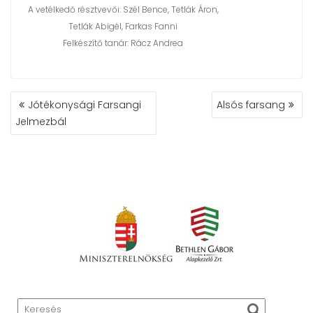
A vetélkedő résztvevői: Szél Bence, Tetlák Áron,
Tetlák Abigél, Farkas Fanni
Felkészítő tanár: Rácz Andrea
BEJEGYZÉS
Jótékonysági Farsangi
Alsós farsang
NAVIGÁCIÓ
Jelmezbál