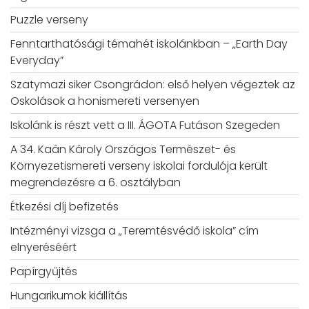
Puzzle verseny
Fenntarthatósági témahét iskolánkban – „Earth Day
Everyday”
Szatymazi siker Csongrádon: első helyen végeztek az
Oskolások a honismereti versenyen
Iskolánk is részt vett a III. ÁGOTA Futáson Szegeden
A 34. Kaán Károly Országos Természet- és
Környezetismereti verseny iskolai fordulója került
megrendezésre a 6. osztályban
Étkezési díj befizetés
Intézményi vizsga a „Teremtésvédő iskola” cím
elnyeréséért
Papírgyűjtés
Hungarikumok kiállítás