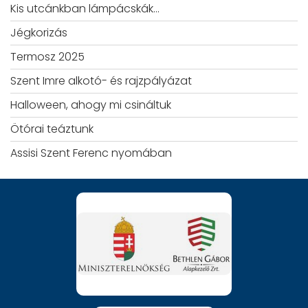
Kis utcánkban lámpácskák…
Jégkorizás
Termosz 2025
Szent Imre alkotó- és rajzpályázat
Halloween, ahogy mi csináltuk
Ötórai teáztunk
Assisi Szent Ferenc nyomában