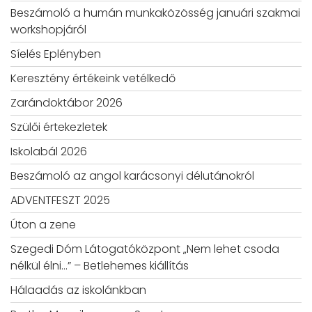
Beszámoló a humán munkaközösség januári szakmai
workshopjáról
Síelés Eplényben
Keresztény értékeink vetélkedő
Zarándoktábor 2026
Szülői értekezletek
Iskolabál 2026
Beszámoló az angol karácsonyi délutánokról
ADVENTFESZT 2025
Úton a zene
Szegedi Dóm Látogatóközpont „Nem lehet csoda
nélkül élni…” – Betlehemes kiállítás
Hálaadás az iskolánkban