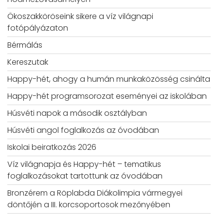
Ökoszakköröseink sikere a víz világnapi
fotópályázaton
Bérmálás
Kereszutak
Happy-hét, ahogy a humán munkaközösség csinálta
Happy-hét programsorozat eseményei az iskolában
Húsvéti napok a második osztályban
Húsvéti angol foglalkozás az óvodában
Iskolai beiratkozás 2026
Víz világnapja és Happy-hét – tematikus
foglalkozásokat tartottunk az óvodában
Bronzérem a Röplabda Diákolimpia vármegyei
döntőjén a III. korcsoportosok mezőnyében