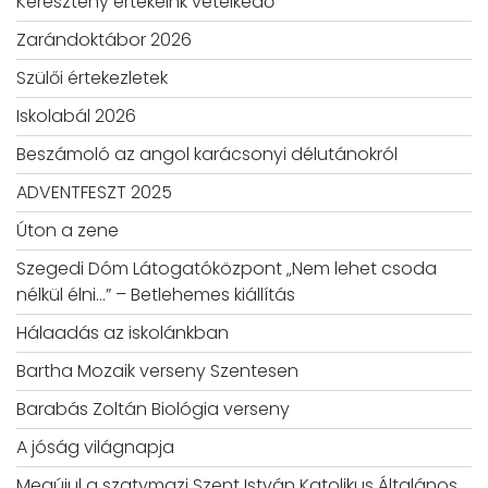
Keresztény értékeink vetélkedő
Zarándoktábor 2026
Szülői értekezletek
Iskolabál 2026
Beszámoló az angol karácsonyi délutánokról
ADVENTFESZT 2025
Úton a zene
Szegedi Dóm Látogatóközpont „Nem lehet csoda
nélkül élni…” – Betlehemes kiállítás
Hálaadás az iskolánkban
Bartha Mozaik verseny Szentesen
Barabás Zoltán Biológia verseny
A jóság világnapja
Megújul a szatymazi Szent István Katolikus Általános