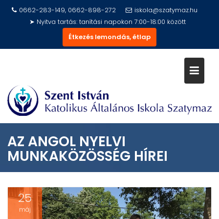
Skip
0662-283-149, 0662-898-272
iskola@szatymaz.hu
to
➤ Nyitva tartás: tanítási napokon 7:00-18:00 között
content
Étkezés lemondás, étlap
AZ ANGOL NYELVI
MUNKAKÖZÖSSÉG HÍREI
25
máj