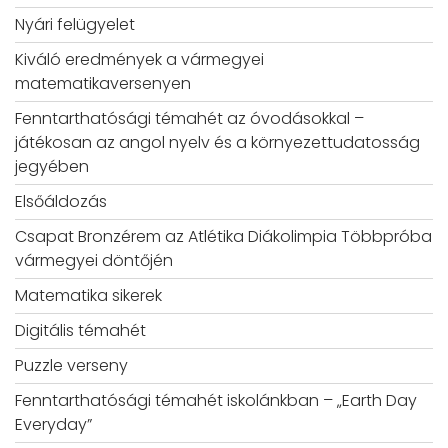
Nyári felügyelet
Kiváló eredmények a vármegyei
matematikaversenyen
Fenntarthatósági témahét az óvodásokkal –
játékosan az angol nyelv és a környezettudatosság
jegyében
Elsőáldozás
Csapat Bronzérem az Atlétika Diákolimpia Többpróba
vármegyei döntőjén
Matematika sikerek
Digitális témahét
Puzzle verseny
Fenntarthatósági témahét iskolánkban – „Earth Day
Everyday”