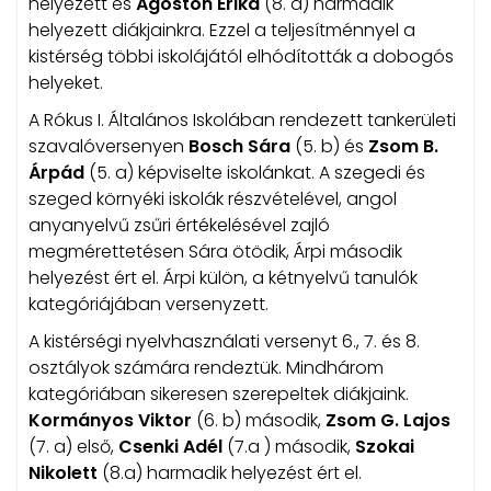
helyezett és
Ágoston Erika
(8. a) harmadik
helyezett diákjainkra. Ezzel a teljesítménnyel a
kistérség többi iskolájától elhódították a dobogós
helyeket.
A Rókus I. Általános Iskolában rendezett tankerületi
szavalóversenyen
Bosch Sára
(5. b) és
Zsom B.
Árpád
(5. a) képviselte iskolánkat. A szegedi és
szeged környéki iskolák részvételével, angol
anyanyelvű zsűri értékelésével zajló
megmérettetésen Sára ötödik, Árpi második
helyezést ért el. Árpi külön, a kétnyelvű tanulók
kategóriájában versenyzett.
A kistérségi nyelvhasználati versenyt 6., 7. és 8.
osztályok számára rendeztük. Mindhárom
kategóriában sikeresen szerepeltek diákjaink.
Kormányos Viktor
(6. b) második,
Zsom G. Lajos
(7. a) első,
Csenki Adél
(7.a ) második,
Szokai
Nikolett
(8.a) harmadik helyezést ért el.