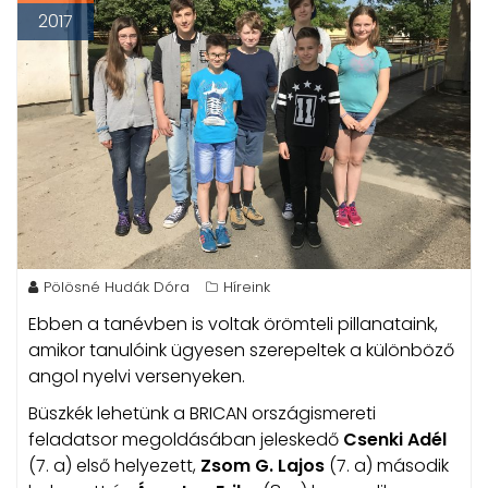
2017
Pölösné Hudák Dóra
Híreink
Ebben a tanévben is voltak örömteli pillanataink,
amikor tanulóink ügyesen szerepeltek a különböző
angol nyelvi versenyeken.
Büszkék lehetünk a BRICAN országismereti
feladatsor megoldásában jeleskedő
Csenki Adél
(7. a) első helyezett,
Zsom G. Lajos
(7. a) második