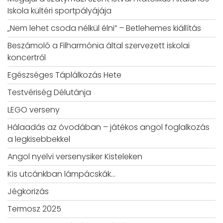
Iskola kültéri sportpályájája
„Nem lehet csoda nélkül élni” – Betlehemes kiállítás
Beszámoló a Filharmónia által szervezett iskolai
koncertről
Egészséges Táplálkozás Hete
Testvériség Délutánja
LEGO verseny
Hálaadás az óvodában – játékos angol foglalkozás
a legkisebbekkel
Angol nyelvi versenysiker Kisteleken
Kis utcánkban lámpácskák…
Jégkorizás
Termosz 2025