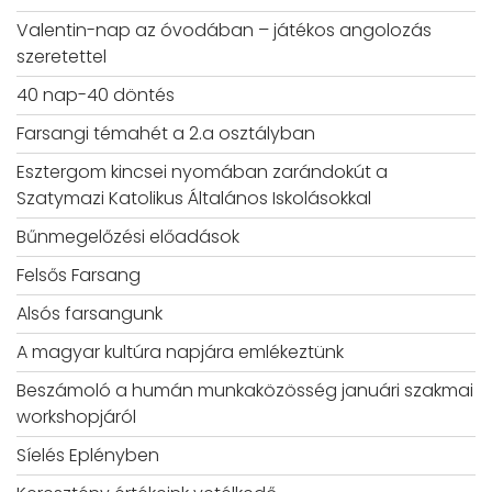
Valentin-nap az óvodában – játékos angolozás
szeretettel
40 nap-40 döntés
Farsangi témahét a 2.a osztályban
Esztergom kincsei nyomában zarándokút a
Szatymazi Katolikus Általános Iskolásokkal
Bűnmegelőzési előadások
Felsős Farsang
Alsós farsangunk
A magyar kultúra napjára emlékeztünk
Beszámoló a humán munkaközösség januári szakmai
workshopjáról
Síelés Eplényben