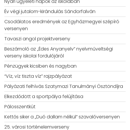
Nyári ügyeleti napok az iskolában
Év végi jutalom-kirándulás Sándorfalván
Csodálatos eredmények az Egyházmegyei szépíró
versenyen
Tavaszi angol projektverseny
Beszámoló az „Édes Anyanyelv” nyelvműveltségi
verseny iskolai fordulójáról
Pénzügyek kicsiben és nagyban
“Víz, víz tiszta víz” rajzpályázat
Pályázati felhívás Szatymazi Tanulmányi Ösztöndíjra
Elkezdődött a sportpálya felújítása
Pálosszentkút
Kettős siker a „Duó dallam nélkül” szavalóversenyen
25. városi történelemverseny