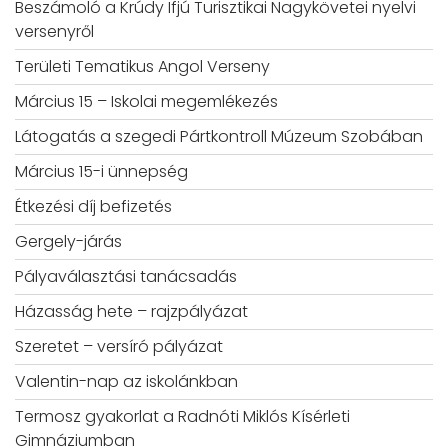
Beszámoló a Krúdy Ifjú Turisztikai Nagykövetei nyelvi
versenyről
Területi Tematikus Angol Verseny
Március 15 – Iskolai megemlékezés
Látogatás a szegedi Pártkontroll Múzeum Szobában
Március 15-i ünnepség
Étkezési díj befizetés
Gergely-járás
Pályaválasztási tanácsadás
Házasság hete – rajzpályázat
Szeretet – versíró pályázat
Valentin-nap az iskolánkban
Termosz gyakorlat a Radnóti Miklós Kísérleti
Gimnáziumban