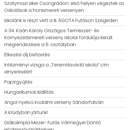
Szatymazi siker Csongrádon: első helyen végeztek az
Oskolások a honismereti versenyen
Iskolánk is részt vett a III. ÁGOTA Futáson Szegeden
A 34. Kaán Károly Országos Természet- és
Környezetismereti verseny iskolai fordulója került
megrendezésre a 6. osztályban
Étkezési díj befizetés
Intézményi vizsga a „Teremtésvédő iskola” cím
elnyeréséért
Papírgyűjtés
Hungarikumok kiállítás
Angol nyelvű irodalmi verseny Sándorfalván
A Krúdyban jártunk!
Diákolimpia Mezei- Futás Vármegyei Döntő
Hódmezővásárhelyen