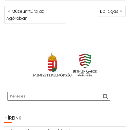
BEJEGYZÉS
Múzeumtúra az
Ballagás
NAVIGÁCIÓ
Agórában
HÍREINK: