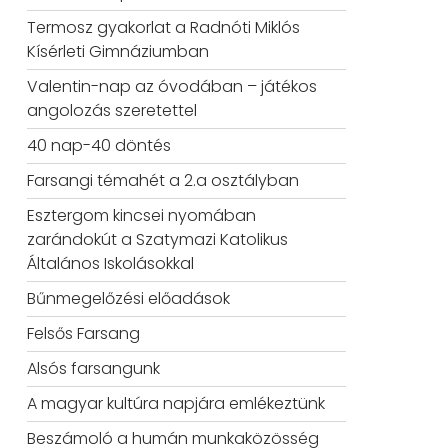
Termosz gyakorlat a Radnóti Miklós
Kísérleti Gimnáziumban
Valentin-nap az óvodában – játékos
angolozás szeretettel
40 nap-40 döntés
Farsangi témahét a 2.a osztályban
Esztergom kincsei nyomában
zarándokút a Szatymazi Katolikus
Általános Iskolásokkal
Bűnmegelőzési előadások
Felsős Farsang
Alsós farsangunk
A magyar kultúra napjára emlékeztünk
Beszámoló a humán munkaközösség