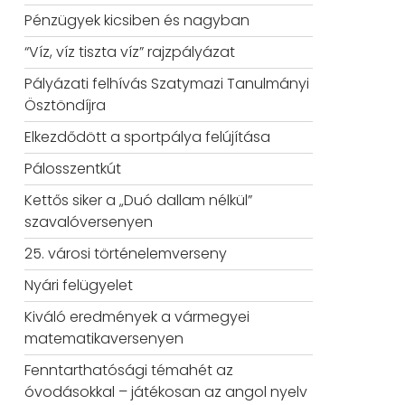
Pénzügyek kicsiben és nagyban
“Víz, víz tiszta víz” rajzpályázat
Pályázati felhívás Szatymazi Tanulmányi
Ösztöndíjra
Elkezdődött a sportpálya felújítása
Pálosszentkút
Kettős siker a „Duó dallam nélkül”
szavalóversenyen
25. városi történelemverseny
Nyári felügyelet
Kiváló eredmények a vármegyei
matematikaversenyen
Fenntarthatósági témahét az
óvodásokkal – játékosan az angol nyelv
ol nyelvi