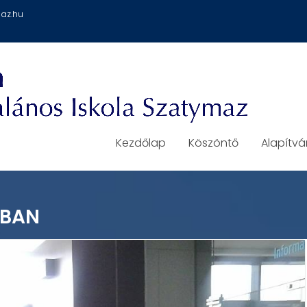
az.hu
Kezdőlap
Köszöntő
Alapítv
ÁBAN