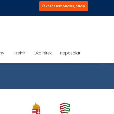
Étkezés lemondás, étlap
ány
Híreink
Öko hírek
Kapcsolat