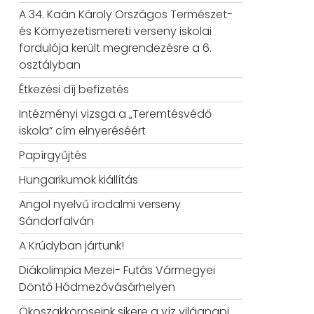
A 34. Kaán Károly Országos Természet-
és Környezetismereti verseny iskolai
fordulója került megrendezésre a 6.
osztályban
Étkezési díj befizetés
Intézményi vizsga a „Teremtésvédő
iskola” cím elnyeréséért
Papírgyűjtés
Hungarikumok kiállítás
Angol nyelvű irodalmi verseny
Sándorfalván
A Krúdyban jártunk!
Diákolimpia Mezei- Futás Vármegyei
Döntő Hódmezővásárhelyen
Ökoszakköröseink sikere a víz világnapi