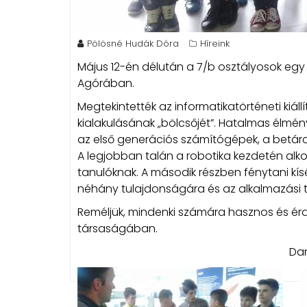
Pölösné Hudák Dóra
Híreink
Május 12-én délután a 7/b osztályosok egy 
Agórában.
Megtekintették az informatikatörténeti kiál
kialakulásának „bölcsőjét”. Hatalmas élmén
az első generációs számítógépek, a betárc
A legjobban talán a robotika kezdetén alko
tanulóknak. A második részben fénytani kísé
néhány tulajdonságára és az alkalmazási t
Reméljük, mindenki számára hasznos és ér
társaságában.
Dan