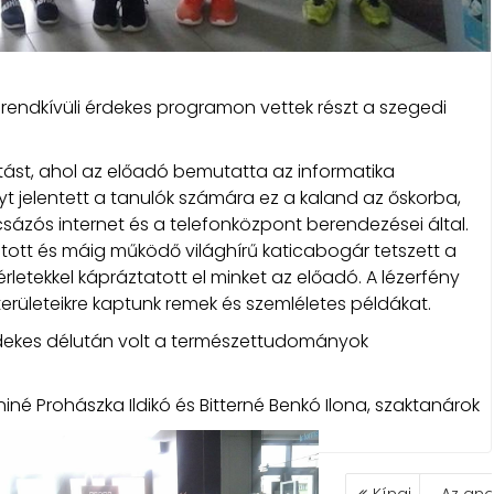
rendkívüli érdekes programon vettek részt a szegedi
lítást, ahol az előadó bemutatta az informatika
yt jelentett a tanulók számára ez a kaland az őskorba,
sázós internet és a telefonközpont berendezései által.
tott és máig működő világhírű katicabogár tetszett a
rletekkel kápráztatott el minket az előadó. A lézerfény
erületeikre kaptunk remek és szemléletes példákat.
dekes délután volt a természettudományok
iné Prohászka Ildikó és Bitterné Benkó Ilona, szaktanárok
BEJEGYZÉS
Kínai
Az ang