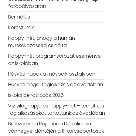
fotópályázaton
Bérmálás
Kereszutak
Happy-hét, ahogy a humán
munkaközösség csinálta
Happy-hét programsorozat eseményei
az iskolában
Húsvéti napok a második osztályban
Húsvéti angol foglalkozás az óvodában
Iskolai beiratkozás 2026
Víz világnapja és Happy-hét – tematikus
foglalkozásokat tartottunk az óvodában
Bronzérem a Röplabda Diákolimpia
vármegyei döntőjén a III. korcsoportosok