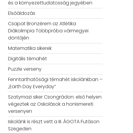
és a környezettudatosság jegyében
özösség
Elsőáldozás
hírei
Csapat Bronzérem az Atlétika
Diákolimpia Többpróba vármegyei
döntőjén
Matematika sikerek
Digitális témahét
Puzzle verseny
Fenntarthatósági témahét iskolánkban –
„Earth Day Everyday”
Szatymazi siker Csongrádon: első helyen
végeztek az Oskolások a honismereti
versenyen
Iskolánk is részt vett a III. ÁGOTA Futáson
Szegeden