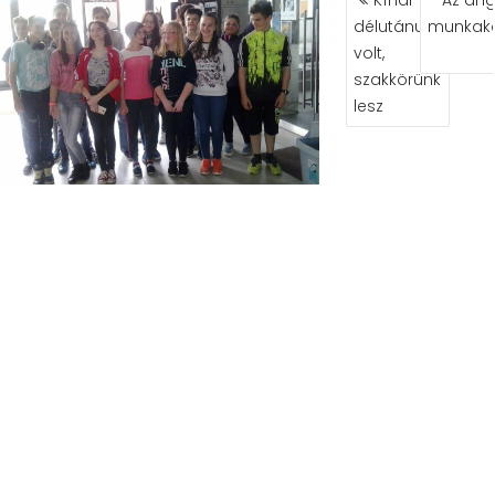
NAVIGÁCIÓ
délutánunk
munkak
volt,
szakkörünk
lesz