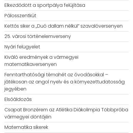
Elkezdődött a sportpálya felújítása
Pálosszentkút
Kettős siker a „Duó dallam nélkül” szavalóversenyen
25. városi történelemverseny
Nyári felügyelet
Kiváló eredmények a vármegyei
matematikaversenyen
Fenntarthatósági témahét az óvodásokkal –
játékosan az angol nyelv és a környezettudatosság
jegyében
Elsőáldozás
Csapat Bronzérem az Atlétika Diákolimpia Többpróba
vármegyei döntőjén
Matematika sikerek