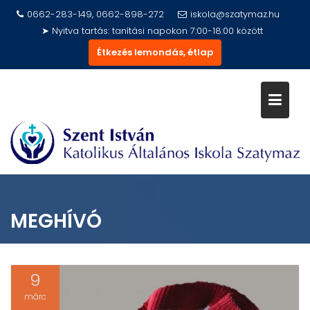
Skip
0662-283-149, 0662-898-272
iskola@szatymaz.hu
to
➤ Nyitva tartás: tanítási napokon 7:00-18:00 között
content
Étkezés lemondás, étlap
MEGHÍVÓ
9
márc