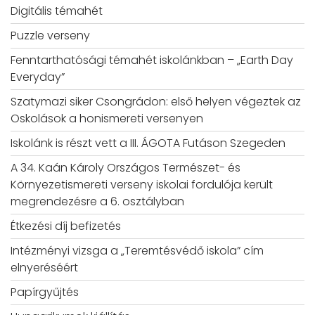
Digitális témahét
Puzzle verseny
Fenntarthatósági témahét iskolánkban – „Earth Day
Everyday”
Szatymazi siker Csongrádon: első helyen végeztek az
Oskolások a honismereti versenyen
Iskolánk is részt vett a III. ÁGOTA Futáson Szegeden
A 34. Kaán Károly Országos Természet- és
Környezetismereti verseny iskolai fordulója került
megrendezésre a 6. osztályban
Étkezési díj befizetés
Intézményi vizsga a „Teremtésvédő iskola” cím
elnyeréséért
Papírgyűjtés