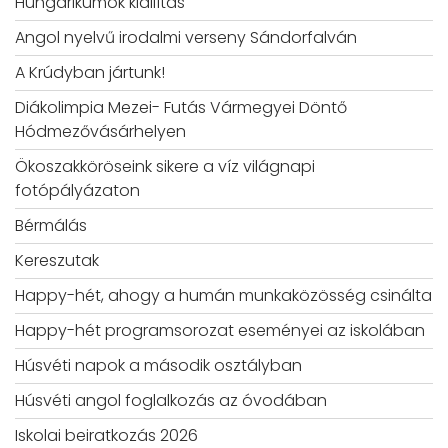
Hungarikumok kiállítás
Angol nyelvű irodalmi verseny Sándorfalván
A Krúdyban jártunk!
Diákolimpia Mezei- Futás Vármegyei Döntő
Hódmezővásárhelyen
Ökoszakköröseink sikere a víz világnapi
fotópályázaton
Bérmálás
Kereszutak
Happy-hét, ahogy a humán munkaközösség csinálta
Happy-hét programsorozat eseményei az iskolában
Húsvéti napok a második osztályban
Húsvéti angol foglalkozás az óvodában
Iskolai beiratkozás 2026