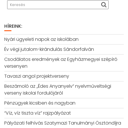
HÍREINK:
Nyári ügyeleti napok az iskolában
Év végi jutalom-kirándulás Sándorfalván
Csodálatos eredmények az Egyházmegyei szépíró
versenyen
Tavaszi angol projektverseny
Beszámoló az „Édes Anyanyelv” nyelvműveltségi
verseny iskolai fordulójáról
Pénzügyek kicsiben és nagyban
“Víz, víz tiszta víz” rajzpályázat
Pályázati felhívás Szatymazi Tanulmányi Ösztöndíjra