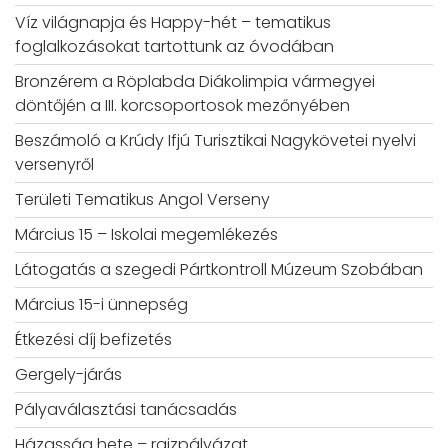
Víz világnapja és Happy-hét – tematikus
foglalkozásokat tartottunk az óvodában
Bronzérem a Röplabda Diákolimpia vármegyei
döntőjén a III. korcsoportosok mezőnyében
Beszámoló a Krúdy Ifjú Turisztikai Nagykövetei nyelvi
versenyről
Területi Tematikus Angol Verseny
Március 15 – Iskolai megemlékezés
Látogatás a szegedi Pártkontroll Múzeum Szobában
Március 15-i ünnepség
Étkezési díj befizetés
Gergely-járás
Pályaválasztási tanácsadás
Házasság hete – rajzpályázat