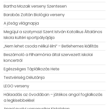
Bartha Mozaik verseny Szentesen
Barabás Zoltán Biológia verseny
A jóság világnapja
Megújul a szatymazi Szent István Katolikus Általános
Iskola kültéri sportpályájája
„Nem lehet csoda nélkül élni” – Betlehemes kiállítás
Beszámoló a Filharmónia által szervezett iskolai
koncertről
Egészséges Táplálkozás Hete
Testvériség Délutánja
LEGO verseny
Hálaadás az óvodában – játékos angol foglalkozás
a legkisebbekkel
Angol nyelvi versenysiker Kisteleken