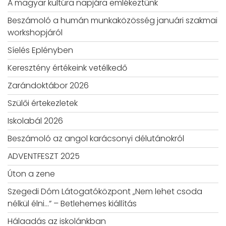
A magyar kultúra napjára emlékeztünk
Beszámoló a humán munkaközösség januári szakmai
workshopjáról
Síelés Eplényben
Keresztény értékeink vetélkedő
Zarándoktábor 2026
Szülői értekezletek
Iskolabál 2026
Beszámoló az angol karácsonyi délutánokról
ADVENTFESZT 2025
Úton a zene
Szegedi Dóm Látogatóközpont „Nem lehet csoda
nélkül élni…” – Betlehemes kiállítás
Hálaadás az iskolánkban