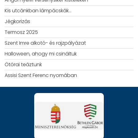
Kis utcánkban lámpácskák…
Jégkorizás
Termosz 2025
Szent Imre alkotó- és rajzpályázat
Halloween, ahogy mi csináltuk
Ötórai teáztunk
Assisi Szent Ferenc nyomában