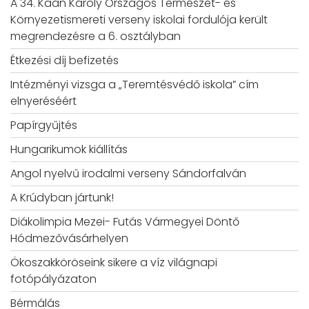
A 34. Kaán Károly Országos Természet- és
Környezetismereti verseny iskolai fordulója került
megrendezésre a 6. osztályban
Étkezési díj befizetés
Intézményi vizsga a „Teremtésvédő iskola” cím
elnyeréséért
Papírgyűjtés
Hungarikumok kiállítás
Angol nyelvű irodalmi verseny Sándorfalván
A Krúdyban jártunk!
Diákolimpia Mezei- Futás Vármegyei Döntő
Hódmezővásárhelyen
Ökoszakköröseink sikere a víz világnapi
fotópályázaton
Bérmálás