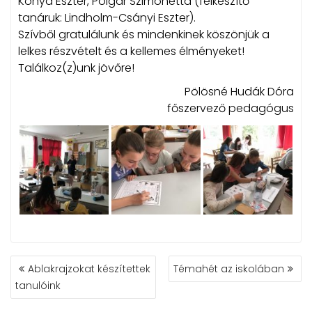
Kónya Eszter, Polgár Szimonetta (felkészítő
tanáruk: Lindholm-Csányi Eszter).
Szívből gratulálunk és mindenkinek köszönjük a
lelkes részvételt és a kellemes élményeket!
Találkoz(z)unk jövőre!
Pölösné Hudák Dóra
főszervező pedagógus
BEJEGYZÉS
Ablakrajzokat készítettek
Témahét az iskolában
NAVIGÁCIÓ
tanulóink