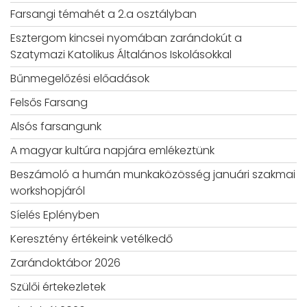
Farsangi témahét a 2.a osztályban
Esztergom kincsei nyomában zarándokút a
Szatymazi Katolikus Általános Iskolásokkal
Bűnmegelőzési előadások
Felsős Farsang
Alsós farsangunk
A magyar kultúra napjára emlékeztünk
Beszámoló a humán munkaközösség januári szakmai
workshopjáról
Síelés Eplényben
Keresztény értékeink vetélkedő
Zarándoktábor 2026
Szülői értekezletek