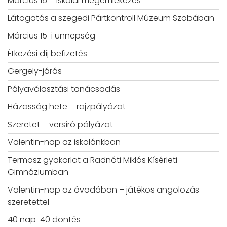
Március 15 – Iskolai megemlékezés
Látogatás a szegedi Pártkontroll Múzeum Szobában
Március 15-i ünnepség
Étkezési díj befizetés
Gergely-járás
Pályaválasztási tanácsadás
Házasság hete – rajzpályázat
Szeretet – versíró pályázat
Valentin-nap az iskolánkban
Termosz gyakorlat a Radnóti Miklós Kísérleti
Gimnáziumban
Valentin-nap az óvodában – játékos angolozás
szeretettel
40 nap-40 döntés