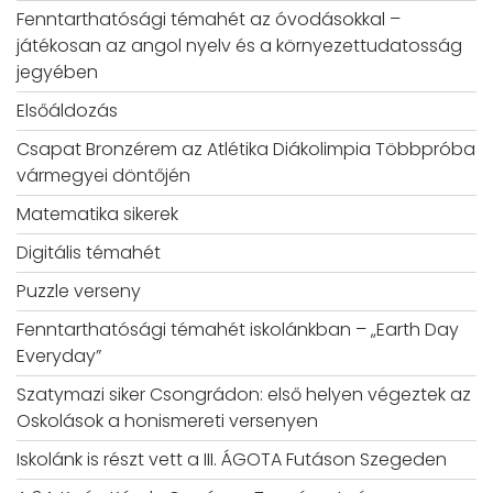
Fenntarthatósági témahét az óvodásokkal –
játékosan az angol nyelv és a környezettudatosság
jegyében
Elsőáldozás
Csapat Bronzérem az Atlétika Diákolimpia Többpróba
vármegyei döntőjén
Matematika sikerek
Digitális témahét
Puzzle verseny
Fenntarthatósági témahét iskolánkban – „Earth Day
Everyday”
Szatymazi siker Csongrádon: első helyen végeztek az
Oskolások a honismereti versenyen
Iskolánk is részt vett a III. ÁGOTA Futáson Szegeden