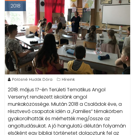
2018
Pölösné Hudák Dóra
Híreink
2018. május 17-én Területi Tematikus Angol
Versenyt rendezett iskolánk angol
munkaközössége. Miután 2018 a Családok éve, a
résztvevő csapatok idén a „Families” témakörben
gyakorolhatták és mérhették meg/össze az
angoltudásukat.
A jó hangulatú délután folyamán
elsőként egy bibliai történetet dolgoztunk fel az