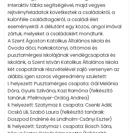
interaktív tábla segítségével, majd vegyes
rejtvényfeladatok következtek a családokról, a
különféle családtagokról, a családi élet
eseményeiről. A délutánt egy közös, angol imával
zártuk, melyeket a családokért mondtunk.
A Szent Ágoston Katolikus Általános Iskola és
Óvoda dóci, harkakötönyi, öttömösi és
pusztamérgesi iskolájának vendégcsapatai és
iskolánk, a Szent István Katolikus Általános Iskola
két csapatának részvételével zajló versenyen az
alábbi, igen szoros végeredmény született:
I. helyezett: Pusztamérges csapata: Gál Melánia
Dóra, Gyuris Szilvána, Kazi Ramóna (felkészítő
tanáruk: Pfeilmayer-Ördög Andrea)
II. helyezett: Szatymaz II. csapata: Csenki Adél,
Ocskó Lili, Szabó Laura (felkészítő tanáraik:
Doszpod Endréné és Lindholm-Csányi Eszter)
III. helyezett: Szatymaz I. csapata: Bosch Sára,