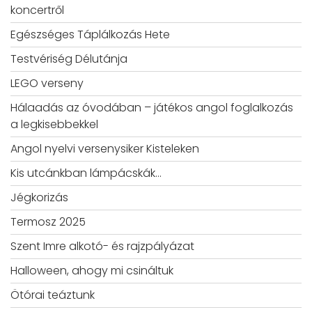
koncertről
Egészséges Táplálkozás Hete
Testvériség Délutánja
LEGO verseny
Hálaadás az óvodában – játékos angol foglalkozás
a legkisebbekkel
Angol nyelvi versenysiker Kisteleken
Kis utcánkban lámpácskák…
Jégkorizás
Termosz 2025
Szent Imre alkotó- és rajzpályázat
Halloween, ahogy mi csináltuk
Ötórai teáztunk