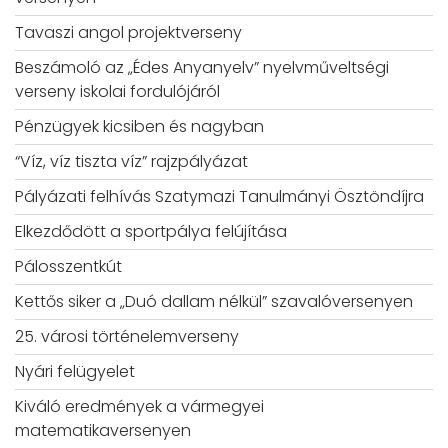
Tavaszi angol projektverseny
Beszámoló az „Édes Anyanyelv” nyelvműveltségi
verseny iskolai fordulójáról
Pénzügyek kicsiben és nagyban
“Víz, víz tiszta víz” rajzpályázat
Pályázati felhívás Szatymazi Tanulmányi Ösztöndíjra
Elkezdődött a sportpálya felújítása
Pálosszentkút
Kettős siker a „Duó dallam nélkül” szavalóversenyen
25. városi történelemverseny
Nyári felügyelet
Kiváló eredmények a vármegyei
matematikaversenyen