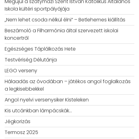
Megújul a szatymazi Szent István Katolikus Általános
Iskola kültéri sportpályájája
„Nem lehet csoda nélkül élni” – Betlehemes kiállítás
Beszámoló a Filharmónia által szervezett iskolai
koncertről
Egészséges Táplálkozás Hete
Testvériség Délutánja
LEGO verseny
Hálaadás az óvodában – játékos angol foglalkozás
a legkisebbekkel
Angol nyelvi versenysiker Kisteleken
Kis utcánkban lámpácskák…
Jégkorizás
Termosz 2025