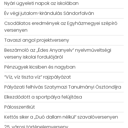
Nyári ügyeleti napok az iskolában
Év végi jutalom-kirándulás Sándorfalván
Csodálatos eredmények az Egyházmegyei szépíró
versenyen
Tavaszi angol projektverseny
Beszámoló az „Édes Anyanyelv” nyelvműveltségi
verseny iskolai fordulójáról
Pénzügyek kicsiben és nagyban
“Víz, víz tiszta víz” rajzpályázat
Pályázati felhívás Szatymazi Tanulmányi Ösztöndíjra
Elkezdődött a sportpálya felújítása
Pálosszentkút
Kettős siker a „Duó dallam nélkül” szavalóversenyen
25. városi történelemverseny