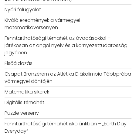
Nyári felügyelet
Kiváló eredmények a vármegyei
matematikaversenyen
Fenntarthatósági témahét az óvodásokkal –
játékosan az angol nyelv és a környezettudatosság
jegyében
Elsőáldozás
Csapat Bronzérem az Atlétika Diákolimpia Többpróba
vármegyei döntőjén
Matematika sikerek
Digitális témahét
Puzzle verseny
Fenntarthatósági témahét iskolánkban – „Earth Day
Everyday”