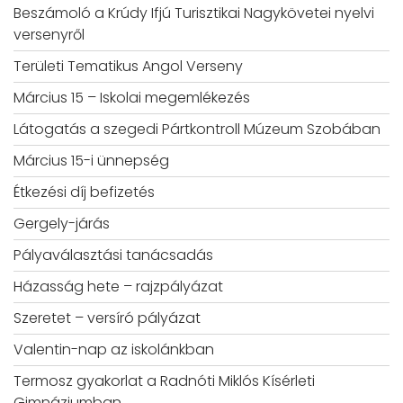
Beszámoló a Krúdy Ifjú Turisztikai Nagykövetei nyelvi
versenyről
Területi Tematikus Angol Verseny
Március 15 – Iskolai megemlékezés
Látogatás a szegedi Pártkontroll Múzeum Szobában
Március 15-i ünnepség
Étkezési díj befizetés
Gergely-járás
Pályaválasztási tanácsadás
Házasság hete – rajzpályázat
Szeretet – versíró pályázat
Valentin-nap az iskolánkban
Termosz gyakorlat a Radnóti Miklós Kísérleti
Gimnáziumban