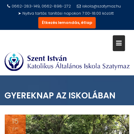
Skip
0662-283-149, 0662-898-272
iskola@szatymaz.hu
to
➤ Nyitva tartás: tanítási napokon 7:00-18:00 között
content
Étkezés lemondás, étlap
GYEREKNAP AZ ISKOLÁBAN
15
jún