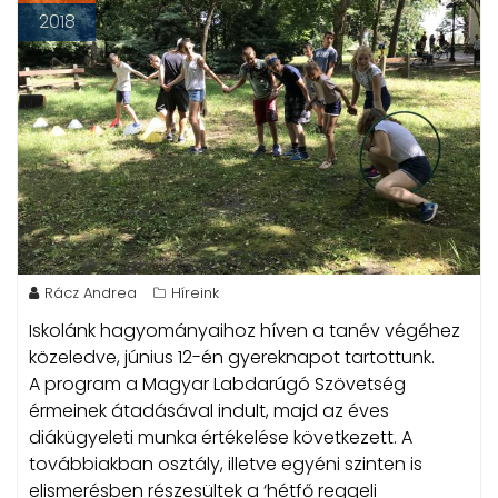
2018
Rácz Andrea
Híreink
Iskolánk hagyományaihoz híven a tanév végéhez
közeledve, június 12-én gyereknapot tartottunk.
A program a Magyar Labdarúgó Szövetség
érmeinek átadásával indult, majd az éves
diákügyeleti munka értékelése következett. A
továbbiakban osztály, illetve egyéni szinten is
elismerésben részesültek a ‘hétfő reggeli