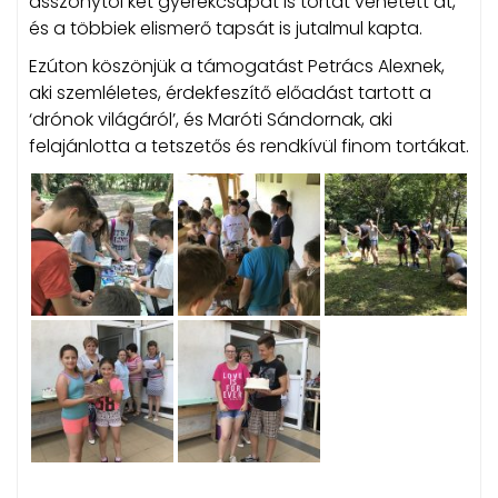
asszonytól két gyerekcsapat is tortát vehetett át,
és a többiek elismerő tapsát is jutalmul kapta.
Ezúton köszönjük a támogatást Petrács Alexnek,
aki szemléletes, érdekfeszítő előadást tartott a
‘drónok világáról’, és Maróti Sándornak, aki
felajánlotta a tetszetős és rendkívül finom tortákat.