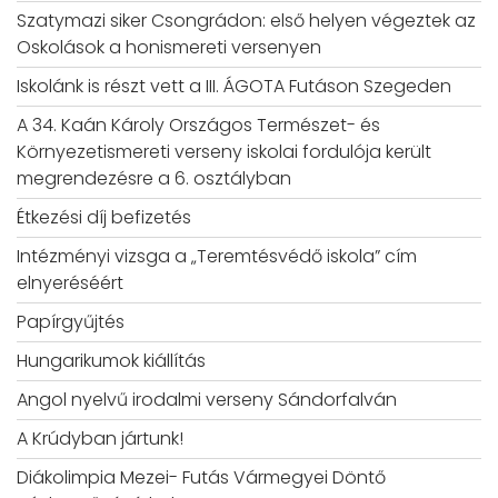
Szatymazi siker Csongrádon: első helyen végeztek az
Oskolások a honismereti versenyen
Iskolánk is részt vett a III. ÁGOTA Futáson Szegeden
A 34. Kaán Károly Országos Természet- és
Környezetismereti verseny iskolai fordulója került
megrendezésre a 6. osztályban
Étkezési díj befizetés
Intézményi vizsga a „Teremtésvédő iskola” cím
elnyeréséért
Papírgyűjtés
Hungarikumok kiállítás
Angol nyelvű irodalmi verseny Sándorfalván
A Krúdyban jártunk!
Diákolimpia Mezei- Futás Vármegyei Döntő