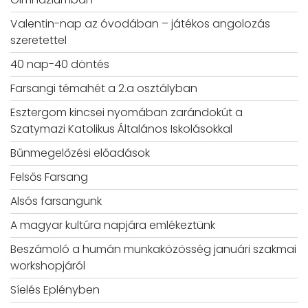
Valentin-nap az óvodában – játékos angolozás
szeretettel
40 nap-40 döntés
Farsangi témahét a 2.a osztályban
Esztergom kincsei nyomában zarándokút a
Szatymazi Katolikus Általános Iskolásokkal
Bűnmegelőzési előadások
Felsős Farsang
Alsós farsangunk
A magyar kultúra napjára emlékeztünk
Beszámoló a humán munkaközösség januári szakmai
workshopjáról
Síelés Eplényben