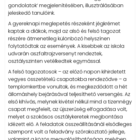
gondolatok’ megjelenítésében, illusztrálásában
jeleskedő tanulóink.
A gyereknapi meglepetés részeként jégkrémet
kaptak a diákok, majd az alsó és felső tagozat
részére átmenetileg különböző helyszínen
folytatódtak az események. A kisebbek az iskola
udvarán aszfaltrajzversenyt rendeztek,
osztályszinten vetélkedtek egymással.
A felső tagozatosok – az előző napon kihirdetett
vegyes összetételű csapatokba rendeződve – a
templomkertbe vonultak, és megkezdődött a hét
állomáshely bejárásával teljesíthető versengés. Az
első kihívás, melynek kivétel nélkül mind a tizennégy
csapat megfelelt, az újszerűség elfogadása volt,
melyet a szokásos osztálykeretek megbontása
idézett elő. A feladatok összeállításánál elsődleges
szempont volt a feladvány szórakoztató jellege,
valamint a közös megvalósíthatósága, melyben