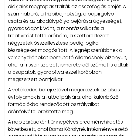
diákjaink megtapasztalták az összefogás erejét. A
számháború, a frizbibajnokság, a papírgolyó
csata és az akadálypálya bejárása ügyességet,
gyorsaságot kívánt, a montázsalkotás a
kreativitást tette próbára, a széttöredezett
négyzetek összeillesztése pedig logikai
készségeket mozgósított. A legnépszerűbbnek a
versenydrónokat bemutató állomáshely bizonyult,
ahol a frissen szerzett ismereteikről számot is adtak
a csapatok, gyarapítva ezzel korábban
megszerzett pontjaikat.
A vetélkedés befejeztével megérkeztek az alsós
évfolyamok is a futballpályára, ahol különböző
formációkba rendeződött osztályaikat
drónfelvétel örökítette meg.
A nap zárásaként ünnepélyes eredményhirdetés
következett, ahol Barna Károlyné, intézményvezető