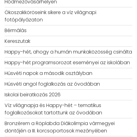
Hódmezővásárhelyen
Ökoszakköröseink sikere a víz világnapi
fotópályázaton
Bérmálás
Kereszutak
Happy-hét, ahogy a humán munkaközösség csinálta
Happy-hét programsorozat eseményei az iskolában
Húsvéti napok a második osztályban
Húsvéti angol foglalkozás az óvodában
Iskolai beiratkozás 2026
Víz világnapja és Happy-hét – tematikus
foglalkozásokat tartottunk az óvodában
Bronzérem a Röplabda Diákolimpia vármegyei
döntőjén a III. korcsoportosok mezőnyében