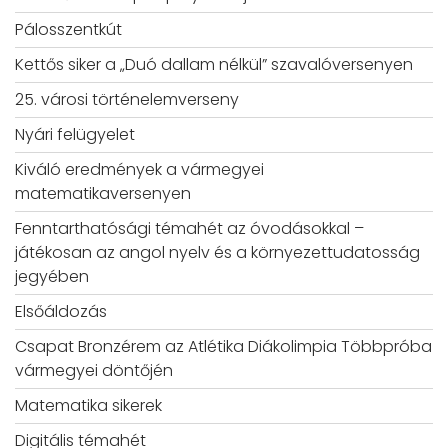
Pálosszentkút
Kettős siker a „Duó dallam nélkül” szavalóversenyen
25. városi történelemverseny
Nyári felügyelet
Kiváló eredmények a vármegyei
matematikaversenyen
Fenntarthatósági témahét az óvodásokkal –
játékosan az angol nyelv és a környezettudatosság
jegyében
Elsőáldozás
Csapat Bronzérem az Atlétika Diákolimpia Többpróba
vármegyei döntőjén
Matematika sikerek
Digitális témahét