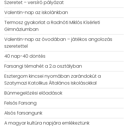
Szeretet – versíró pályázat
Valentin-nap az iskolánkban
Termosz gyakorlat a Radnóti Miklós Kísérleti
Gimnáziumban
Valentin-nap az óvodában – játékos angolozás
szeretettel
40 nap-40 döntés
Farsangi témahét a 2.a osztályban
Esztergom kincsei nyomában zarándokút a
Szatymazi Katolikus Általános Iskolásokkal
Bűnmegelőzési előadások
Felsős Farsang
Alsós farsangunk
A magyar kultúra napjára emlékeztünk