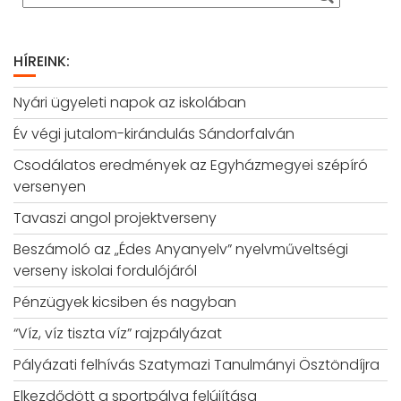
HÍREINK:
Nyári ügyeleti napok az iskolában
Év végi jutalom-kirándulás Sándorfalván
Csodálatos eredmények az Egyházmegyei szépíró
versenyen
Tavaszi angol projektverseny
Beszámoló az „Édes Anyanyelv” nyelvműveltségi
verseny iskolai fordulójáról
Pénzügyek kicsiben és nagyban
“Víz, víz tiszta víz” rajzpályázat
Pályázati felhívás Szatymazi Tanulmányi Ösztöndíjra
Elkezdődött a sportpálya felújítása