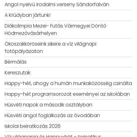
Angol nyelvű irodalmi verseny Sándorfalván
A Krúdyban jártunk!
Diákolimpia Mezei- Futás Vármegyei Döntő
Hódmezővásárhelyen
Ökoszakköröseink sikere a víz világnapi
fotópályázaton
Bérmálás
Kereszutak
Happy-hét, ahogy a humán munkaközösség csinálta
Happy-hét programsorozat eseményei az iskolában
Húsvéti napok a második osztályban
Húsvéti angol foglalkozás az óvodában
Iskolai beiratkozás 2026
Víz világnapja és Happy-hét – tematikus