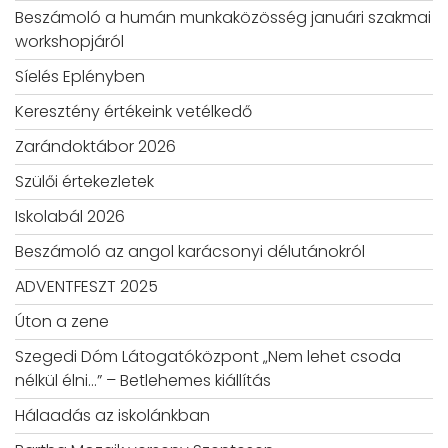
Beszámoló a humán munkaközösség januári szakmai
workshopjáról
Síelés Eplényben
Keresztény értékeink vetélkedő
Zarándoktábor 2026
Szülői értekezletek
Iskolabál 2026
Beszámoló az angol karácsonyi délutánokról
ADVENTFESZT 2025
Úton a zene
Szegedi Dóm Látogatóközpont „Nem lehet csoda
nélkül élni…” – Betlehemes kiállítás
Hálaadás az iskolánkban