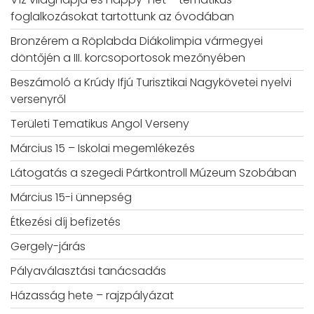
foglalkozásokat tartottunk az óvodában
Bronzérem a Röplabda Diákolimpia vármegyei
döntőjén a III. korcsoportosok mezőnyében
Beszámoló a Krúdy Ifjú Turisztikai Nagykövetei nyelvi
versenyről
Területi Tematikus Angol Verseny
Március 15 – Iskolai megemlékezés
Látogatás a szegedi Pártkontroll Múzeum Szobában
Március 15-i ünnepség
Étkezési díj befizetés
Gergely-járás
Pályaválasztási tanácsadás
Házasság hete – rajzpályázat