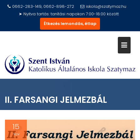
Skip
0662-283-149, 0662-898-272
iskola@szatymaz.hu
to
➤ Nyitva tartás: tanítási napokon 7:00-18:00 között
content
Étkezés lemondás, étlap
II. FARSANGI JELMEZBÁL
15
nov