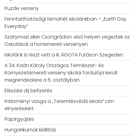
Puzzle verseny
Fenntarthatósági témahét iskolánkban – „Earth Day
Everyday”
Szatymazi siker Csongrádon: első helyen végeztek az
Oskolások a honismereti versenyen
Iskolánk is részt vett a III. ÁGOTA Futáson Szegeden
A 34. Kaán Károly Országos Természet- és
Környezetismereti verseny iskolai fordulója került
megrendezésre a 6. osztályban
Étkezési díj befizetés
Intézményi vizsga a „Teremtésvédő iskola” cím
elnyeréséért
Papírgyűjtés
Hungarikumok kiállítás