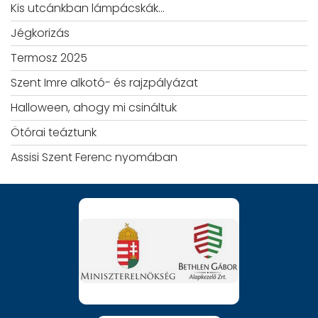
Kis utcánkban lámpácskák…
Jégkorizás
Termosz 2025
Szent Imre alkotó- és rajzpályázat
Halloween, ahogy mi csináltuk
Ötórai teáztunk
Assisi Szent Ferenc nyomában