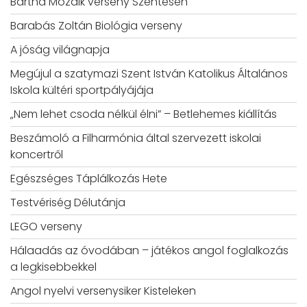
Bartha Mozaik verseny Szentesen
Barabás Zoltán Biológia verseny
A jóság világnapja
Megújul a szatymazi Szent István Katolikus Általános
Iskola kültéri sportpályájája
„Nem lehet csoda nélkül élni” – Betlehemes kiállítás
Beszámoló a Filharmónia által szervezett iskolai
koncertről
Egészséges Táplálkozás Hete
Testvériség Délutánja
LEGO verseny
Hálaadás az óvodában – játékos angol foglalkozás
a legkisebbekkel
Angol nyelvi versenysiker Kisteleken