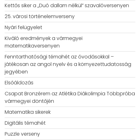
Kettős siker a „Duó dallam nélkül” szavalóversenyen
25. városi történelemverseny
Nyári felügyelet
Kiváló eredmények a vármegyei
matematikaversenyen
Fenntarthatósági témahét az óvodásokkal –
játékosan az angol nyelv és a környezettudatosság
jegyében
Elsőáldozás
Csapat Bronzérem az Atlétika Diákolimpia Többpróba
vármegyei döntőjén
Matematika sikerek
Digitális témahét
Puzzle verseny