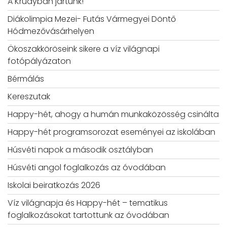
A Krúdyban jártunk!
Diákolimpia Mezei- Futás Vármegyei Döntő
Hódmezővásárhelyen
Ökoszakköröseink sikere a víz világnapi
fotópályázaton
Bérmálás
Kereszutak
Happy-hét, ahogy a humán munkaközösség csinálta
Happy-hét programsorozat eseményei az iskolában
Húsvéti napok a második osztályban
Húsvéti angol foglalkozás az óvodában
Iskolai beiratkozás 2026
Víz világnapja és Happy-hét – tematikus
foglalkozásokat tartottunk az óvodában