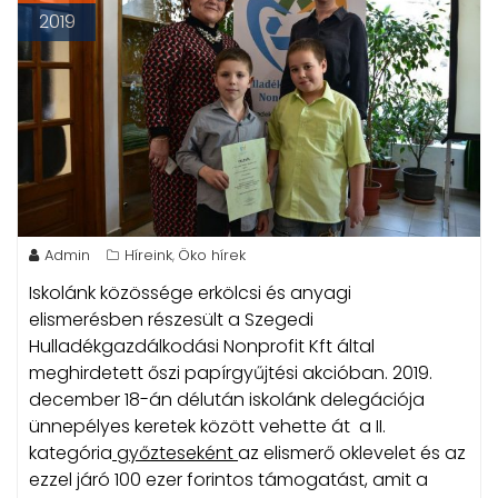
2019
Admin
Híreink
Öko hírek
,
Iskolánk közössége erkölcsi és anyagi
elismerésben részesült a Szegedi
Hulladékgazdálkodási Nonprofit Kft által
meghirdetett őszi papírgyűjtési akcióban.
2019.
december 18-án délután iskolánk delegációja
ünnepélyes keretek között vehette át a II.
kategória
győzteseként
az elismerő oklevelet és az
ezzel járó 100 ezer forintos támogatást, amit a