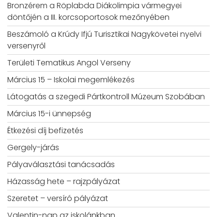
Bronzérem a Röplabda Diákolimpia vármegyei
döntőjén a III. korcsoportosok mezőnyében
Beszámoló a Krúdy Ifjú Turisztikai Nagykövetei nyelvi
versenyről
Területi Tematikus Angol Verseny
Március 15 – Iskolai megemlékezés
Látogatás a szegedi Pártkontroll Múzeum Szobában
Március 15-i ünnepség
Étkezési díj befizetés
Gergely-járás
Pályaválasztási tanácsadás
Házasság hete – rajzpályázat
Szeretet – versíró pályázat
Valentin-nap az iskolánkban