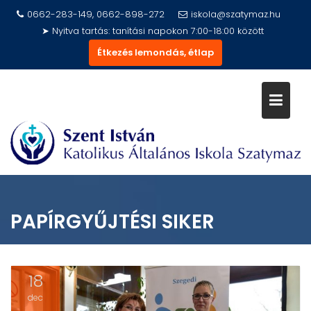
Skip
0662-283-149, 0662-898-272
iskola@szatymaz.hu
to
➤ Nyitva tartás: tanítási napokon 7:00-18:00 között
content
Étkezés lemondás, étlap
PAPÍRGYŰJTÉSI SIKER
18
dec