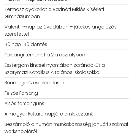
Termosz gyakorlat a Radnóti Miklós Kísérleti
Gimnáziumban
Valentin-nap az óvodában – játékos angolozás
szeretettel
40 nap-40 döntés
Farsangi témahét a 2.a osztályban
Esztergom kincsei nyomában zarándokút a
Szatymazi Katolikus Általános Iskolásokkal
Bűnmegelőzési előadások
Felsős Farsang
Alsós farsangunk
A magyar kultúra napjára emlékeztünk
Beszámoló a humán munkaközösség januári szakmai
workshopjáról