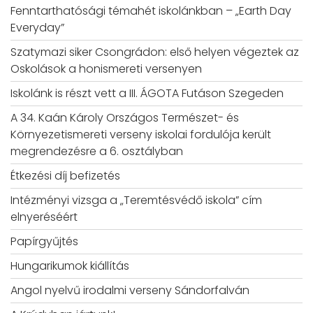
Fenntarthatósági témahét iskolánkban – „Earth Day
Everyday”
Szatymazi siker Csongrádon: első helyen végeztek az
Oskolások a honismereti versenyen
Iskolánk is részt vett a III. ÁGOTA Futáson Szegeden
A 34. Kaán Károly Országos Természet- és
Környezetismereti verseny iskolai fordulója került
megrendezésre a 6. osztályban
Étkezési díj befizetés
Intézményi vizsga a „Teremtésvédő iskola” cím
elnyeréséért
Papírgyűjtés
Hungarikumok kiállítás
Angol nyelvű irodalmi verseny Sándorfalván