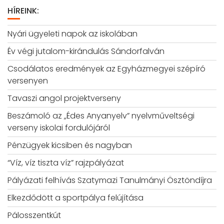
HÍREINK:
Nyári ügyeleti napok az iskolában
Év végi jutalom-kirándulás Sándorfalván
Csodálatos eredmények az Egyházmegyei szépíró
versenyen
Tavaszi angol projektverseny
Beszámoló az „Édes Anyanyelv” nyelvműveltségi
verseny iskolai fordulójáról
Pénzügyek kicsiben és nagyban
“Víz, víz tiszta víz” rajzpályázat
Pályázati felhívás Szatymazi Tanulmányi Ösztöndíjra
Elkezdődött a sportpálya felújítása
Pálosszentkút