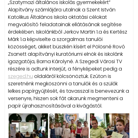
„Szatymazi általános iskolás gyermekekért”
Alapítvány számlájára utalnak a Szent István
Katolikus Általános Iskola oktatási célokat
megvalósító feladatainak ellátásának segítése
érdekében. Iskolánkból Jerkov Martin 1.a és Kertész
Márk 1.a képviselte a szorgalmas tanulói
közösséget, akiket büszkén kísért el Pölösné Rovó
Zsanett alapítványi kuratóriumi elnök és iskolánk
igazgatója, Barna Károlyné. A Szegedi Városi TV
részére is adtunk interjút, a fényképeket pedig a
szeged.hu
oldaláról kölcsönöztük. Ezúton is
szeretnénk megköszönni a tanulók és a szülők
lelkes papírgyűjtését, és tavasszal is benevezünk a
versenyre, hiszen sok fát akarunk megmenteni a
papír újrahasznosításával a kivágástól.