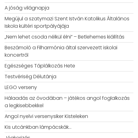
A jóság világnapja
Megújul a szatymazi Szent István Katolikus Általános
Iskola kültéri sportpályájája
„Nem lehet csoda nélkül élni” – Betlehemes kiállítás
Beszámoló a Filharmónia által szervezett iskolai
koncertről
Egészséges Táplálkozás Hete
Testvériség Délutánja
LEGO verseny
Hálaadás az óvodában – játékos angol foglalkozás
a legkisebbekkel
Angol nyelvi versenysiker Kisteleken
Kis utcánkban lámpácskák…
Jégkorizás