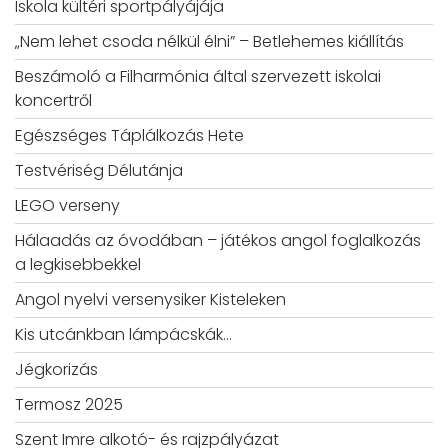
Iskola kültéri sportpályájája
„Nem lehet csoda nélkül élni” – Betlehemes kiállítás
Beszámoló a Filharmónia által szervezett iskolai
koncertről
Egészséges Táplálkozás Hete
Testvériség Délutánja
LEGO verseny
Hálaadás az óvodában – játékos angol foglalkozás
a legkisebbekkel
Angol nyelvi versenysiker Kisteleken
Kis utcánkban lámpácskák…
Jégkorizás
Termosz 2025
Szent Imre alkotó- és rajzpályázat