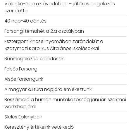
Valentin-nap az óvodában – játékos angolozás
szeretettel
40 nap-40 döntés
Farsangi témahét a 2.a osztályban
Esztergom kincsei nyomában zarándokút a
Szatymazi Katolikus Általános Iskolásokkal
Bűnmegelőzési előadások
Felsős Farsang
Alsós farsangunk
A magyar kultúra napjára emlékeztünk
Beszámoló a humán munkaközösség januári szakmai
workshopjáról
Síelés Eplényben
Keresztény értékeink vetélkedő