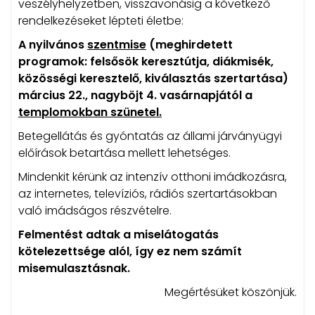
veszélyhelyzetben, visszavonásig a következő
rendelkezéseket lépteti életbe:
A nyilvános
szentmise
(meghirdetett
programok: felsősök keresztútja, diákmisék,
közösségi keresztelő, kiválasztás szertartása)
március 22., nagyböjt 4. vasárnapjától
a
templomokban szünetel.
Betegellátás és gyóntatás az állami járványügyi
előírások betartása mellett lehetséges.
Mindenkit kérünk az intenzív otthoni imádkozásra,
az internetes, televíziós, rádiós szertartásokban
való imádságos részvételre.
Felmentést adtak a miselátogatás
kötelezettsége alól, így ez nem számít
misemulasztásnak.
Megértésüket köszönjük.