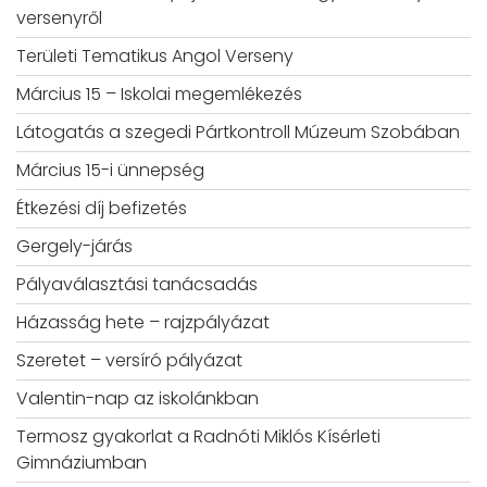
versenyről
Területi Tematikus Angol Verseny
Március 15 – Iskolai megemlékezés
Látogatás a szegedi Pártkontroll Múzeum Szobában
Március 15-i ünnepség
Étkezési díj befizetés
Gergely-járás
Pályaválasztási tanácsadás
Házasság hete – rajzpályázat
Szeretet – versíró pályázat
Valentin-nap az iskolánkban
Termosz gyakorlat a Radnóti Miklós Kísérleti
Gimnáziumban