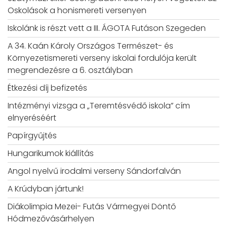
Oskolások a honismereti versenyen
Iskolánk is részt vett a III. ÁGOTA Futáson Szegeden
A 34. Kaán Károly Országos Természet- és
Környezetismereti verseny iskolai fordulója került
megrendezésre a 6. osztályban
Étkezési díj befizetés
Intézményi vizsga a „Teremtésvédő iskola” cím
elnyeréséért
Papírgyűjtés
Hungarikumok kiállítás
Angol nyelvű irodalmi verseny Sándorfalván
A Krúdyban jártunk!
Diákolimpia Mezei- Futás Vármegyei Döntő
Hódmezővásárhelyen