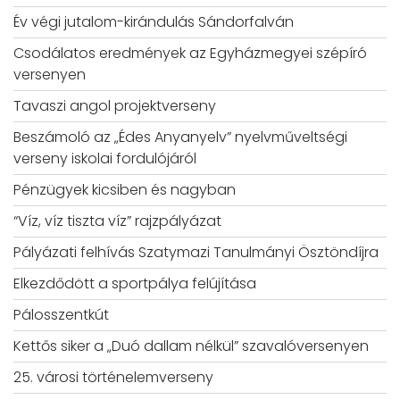
Év végi jutalom-kirándulás Sándorfalván
Csodálatos eredmények az Egyházmegyei szépíró
versenyen
Tavaszi angol projektverseny
Beszámoló az „Édes Anyanyelv” nyelvműveltségi
verseny iskolai fordulójáról
Pénzügyek kicsiben és nagyban
“Víz, víz tiszta víz” rajzpályázat
Pályázati felhívás Szatymazi Tanulmányi Ösztöndíjra
Elkezdődött a sportpálya felújítása
Pálosszentkút
Kettős siker a „Duó dallam nélkül” szavalóversenyen
25. városi történelemverseny