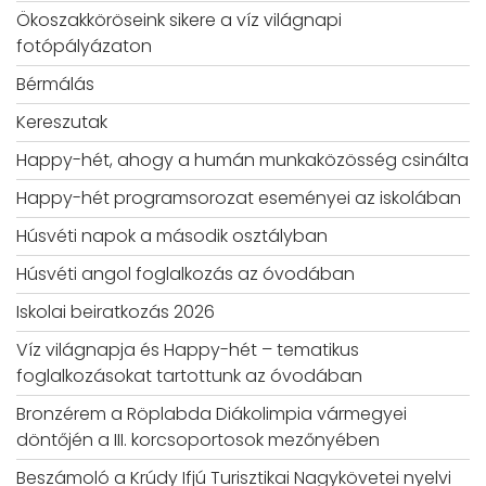
Ökoszakköröseink sikere a víz világnapi
fotópályázaton
Bérmálás
Kereszutak
Happy-hét, ahogy a humán munkaközösség csinálta
Happy-hét programsorozat eseményei az iskolában
Húsvéti napok a második osztályban
Húsvéti angol foglalkozás az óvodában
Iskolai beiratkozás 2026
Víz világnapja és Happy-hét – tematikus
foglalkozásokat tartottunk az óvodában
Bronzérem a Röplabda Diákolimpia vármegyei
döntőjén a III. korcsoportosok mezőnyében
Beszámoló a Krúdy Ifjú Turisztikai Nagykövetei nyelvi