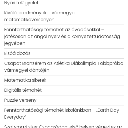
Nyári felügyelet
Kiváló eredmények a vármegyei
matematikaversenyen
Fenntarthatósági témahét az óvodásokkal –
játékosan az angol nyelv és a környezettudatosság
jegyében
Elsőáldozás
Csapat Bronzérem az Atlétika Diákolimpia Többpróba
vármegyei döntőjén
Matematika sikerek
Digitális témahét
Puzzle verseny
Fenntarthatósági témahét iskolánkban – „Earth Day
Everyday”
Szatymazi siker Csongrádon: első helyen végeztek az