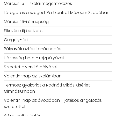
Március 15 – Iskolai megemlékezés
Látogatás a szegedi Pártkontroll Múzeum Szobában
Március 15-i ünnepség
Étkezési díj befizetés
Gergely-járás
Pályaválasztási tanácsadás
Házasság hete – rajzpályázat
Szeretet – versíró pályázat
Valentin-nap az iskolánkban
Termosz gyakorlat a Radnóti Miklós Kísérleti
Gimnáziumban
Valentin-nap az óvodában – játékos angolozás
szeretettel
40 nap-40 döntés