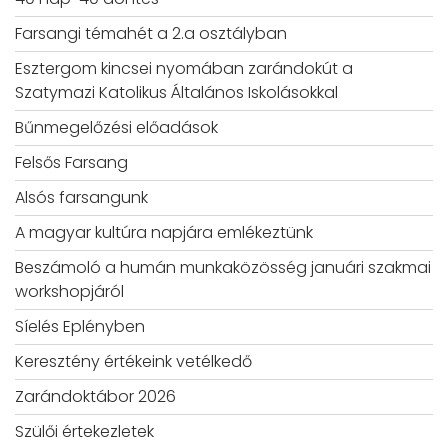
Farsangi témahét a 2.a osztályban
Esztergom kincsei nyomában zarándokút a
Szatymazi Katolikus Általános Iskolásokkal
Bűnmegelőzési előadások
Felsős Farsang
Alsós farsangunk
A magyar kultúra napjára emlékeztünk
Beszámoló a humán munkaközösség januári szakmai
workshopjáról
Síelés Eplényben
Keresztény értékeink vetélkedő
Zarándoktábor 2026
Szülői értekezletek