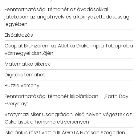
Fenntarthatósági témahét az óvodásokkal –
játékosan az angol nyelv és a környezettudatosság
jegyében
Elsőáldozás
Csapat Bronzérem az Atlétika Diákolimpia Többpróba
vármegyei döntőjén
Matematika sikerek
Digitális témahét
Puzzle verseny
Fenntarthatósági témahét iskolánkban – „Earth Day
Everyday”
Szatymazi siker Csongrádon: első helyen végeztek az
Oskolások a honismereti versenyen
Iskolánk is részt vett a III. ÁGOTA Futáson Szegeden