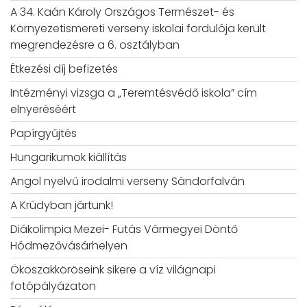
A 34. Kaán Károly Országos Természet- és
Környezetismereti verseny iskolai fordulója került
megrendezésre a 6. osztályban
Étkezési díj befizetés
Intézményi vizsga a „Teremtésvédő iskola” cím
elnyeréséért
Papírgyűjtés
Hungarikumok kiállítás
Angol nyelvű irodalmi verseny Sándorfalván
A Krúdyban jártunk!
Diákolimpia Mezei- Futás Vármegyei Döntő
Hódmezővásárhelyen
Ökoszakköröseink sikere a víz világnapi
fotópályázaton