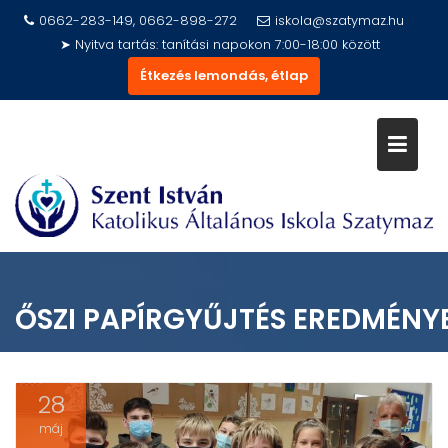
Skip
0662-283-149, 0662-898-272
iskola@szatymaz.hu
to
➤ Nyitva tartás: tanítási napokon 7:00-18:00 között
content
Étkezés lemondás, étlap
ŐSZI PAPÍRGYŰJTÉS EREDMÉNYE
28
máj