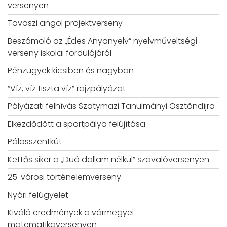
versenyen
Tavaszi angol projektverseny
Beszámoló az „Édes Anyanyelv” nyelvműveltségi
verseny iskolai fordulójáról
Pénzügyek kicsiben és nagyban
“Víz, víz tiszta víz” rajzpályázat
Pályázati felhívás Szatymazi Tanulmányi Ösztöndíjra
Elkezdődött a sportpálya felújítása
Pálosszentkút
Kettős siker a „Duó dallam nélkül” szavalóversenyen
25. városi történelemverseny
Nyári felügyelet
Kiváló eredmények a vármegyei
matematikaversenyen