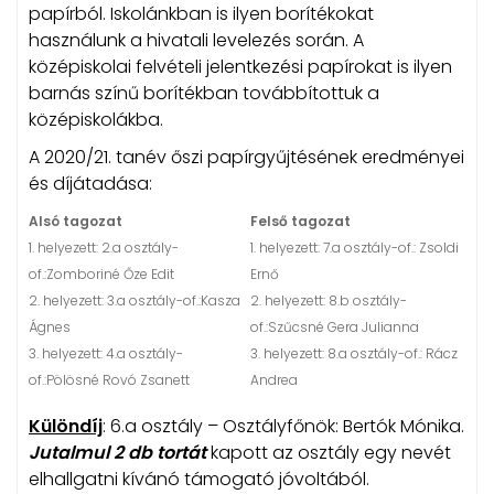
papírból. Iskolánkban is ilyen borítékokat
használunk a hivatali levelezés során. A
középiskolai felvételi jelentkezési papírokat is ilyen
barnás színű borítékban továbbítottuk a
középiskolákba.
A 2020/21. tanév őszi papírgyűjtésének eredményei
és díjátadása:
Alsó tagozat
Felső tagozat
1. helyezett: 2.a osztály-
1. helyezett: 7.a osztály-of.: Zsoldi
of.:Zomboriné Őze Edit
Ernő
2. helyezett: 3.a osztály-of.:Kasza
2. helyezett: 8.b osztály-
Ágnes
of.:Szűcsné Gera Julianna
3. helyezett: 4.a osztály-
3. helyezett: 8.a osztály-of.: Rácz
of.:Pölösné Rovó Zsanett
Andrea
Különdíj
: 6.a osztály – Osztályfőnök: Bertók Mónika.
Jutalmul 2 db tortát
kapott az osztály egy nevét
elhallgatni kívánó támogató jóvoltából.