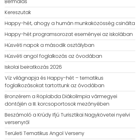
Bérmálás
Kereszutak
Happy-hét, ahogy a humán munkaközösség csinálta
Happy-hét programsorozat eseményei az iskolában
Húsvéti napok a második osztályban
Húsvéti angol foglalkozás az óvodában
Iskolai beiratkozás 2026
Víz világnapja és Happy-hét – tematikus
foglalkozásokat tartottunk az óvodában
Bronzérem a Röplabda Diákolimpia vármegyei
döntőjén a III. korcsoportosok mezőnyében
Beszámoló a Krúdy Ifjú Turisztikai Nagykövetei nyelvi
versenyről
Területi Tematikus Angol Verseny