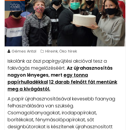
2021
Gémes Antal
Híreink
Öko hírek
,
Iskolánk az őszi papírgyűjtési akcióval tesz a
fakivágás megelőzéséért.
Az újrahasznosítás
nagyon lényeges, mert
egy tonna
papírhulladékkal
12 darab felnőtt fát mentünk
meg a kivágástól.
A papír újrahasznosításával kevesebb faanyag
felhasználására van szükség.
Csomagolóanyagokat, irodapapírokat,
borítékokat, fénymásolópapírokat, sőt
designbútorokat is készítenek újrahasznosított