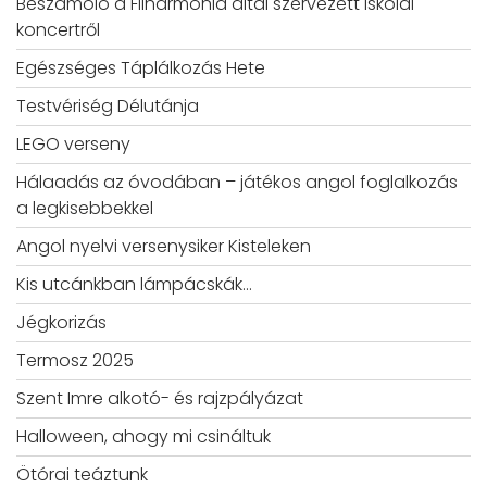
Beszámoló a Filharmónia által szervezett iskolai
koncertről
Egészséges Táplálkozás Hete
Testvériség Délutánja
LEGO verseny
Hálaadás az óvodában – játékos angol foglalkozás
a legkisebbekkel
Angol nyelvi versenysiker Kisteleken
Kis utcánkban lámpácskák…
Jégkorizás
Termosz 2025
Szent Imre alkotó- és rajzpályázat
Halloween, ahogy mi csináltuk
Ötórai teáztunk