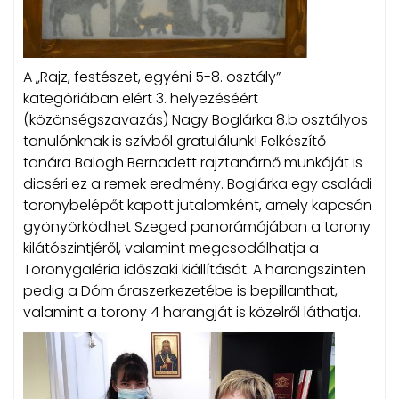
A „Rajz, festészet, egyéni 5-8. osztály”
kategóriában elért 3. helyezéséért
(közönségszavazás) Nagy Boglárka 8.b osztályos
tanulónknak is szívből gratulálunk! Felkészítő
tanára Balogh Bernadett rajztanárnő munkáját is
dicséri ez a remek eredmény. Boglárka egy családi
toronybelépőt kapott jutalomként, amely kapcsán
gyönyörködhet Szeged panorámájában a torony
kilátószintjéről, valamint megcsodálhatja a
Toronygaléria időszaki kiállítását. A harangszinten
pedig a Dóm óraszerkezetébe is bepillanthat,
valamint a torony 4 harangját is közelről láthatja.