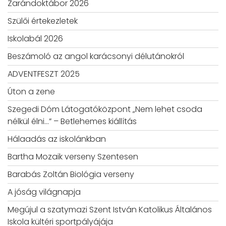
Zarándoktábor 2026
Szülői értekezletek
Iskolabál 2026
Beszámoló az angol karácsonyi délutánokról
ADVENTFESZT 2025
Úton a zene
Szegedi Dóm Látogatóközpont „Nem lehet csoda
nélkül élni…” – Betlehemes kiállítás
Hálaadás az iskolánkban
Bartha Mozaik verseny Szentesen
Barabás Zoltán Biológia verseny
A jóság világnapja
Megújul a szatymazi Szent István Katolikus Általános
Iskola kültéri sportpályájája