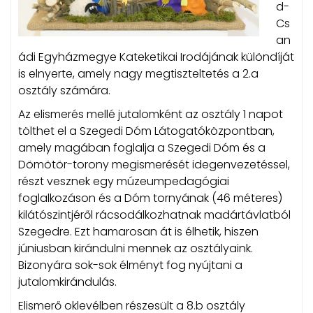
d-
Cs
an
ádi Egyházmegye Kateketikai Irodájának különdíját
is elnyerte, amely nagy megtiszteltetés a 2.a
osztály számára.
Az elismerés mellé jutalomként az osztály 1 napot
tölthet el a Szegedi Dóm Látogatóközpontban,
amely magában foglalja a Szegedi Dóm és a
Dömötör-torony megismerését idegenvezetéssel,
részt vesznek egy múzeumpedagógiai
foglalkozáson és a Dóm tornyának (46 méteres)
kilátószintjéről rácsodálkozhatnak madártávlatból
Szegedre. Ezt hamarosan át is élhetik, hiszen
júniusban kirándulni mennek az osztályaink.
Bizonyára sok-sok élményt fog nyújtani a
jutalomkirándulás.
Elismerő oklevélben részesült a 8.b osztály