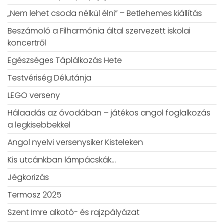
„Nem lehet csoda nélkül élni” – Betlehemes kiállítás
Beszámoló a Filharmónia által szervezett iskolai
koncertről
Egészséges Táplálkozás Hete
Testvériség Délutánja
LEGO verseny
Hálaadás az óvodában – játékos angol foglalkozás
a legkisebbekkel
Angol nyelvi versenysiker Kisteleken
Kis utcánkban lámpácskák…
Jégkorizás
Termosz 2025
Szent Imre alkotó- és rajzpályázat