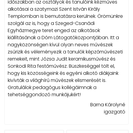
időszakban az osztályok és tanulóink kézműves
alkotásai a szatymazi Szent István Király
Templomban is bemutatásra kerülnek. Örömünkre
szolgál az is, hogy a Szeged-Csanádi
Egyházmegye teret enged az alkotások
kiállításának a Dóm Látogatóközpontjában. Itt a
nagyközönségen kívül olyan neves művészek
zsűrizik és véleményezik a tanulók képzőművészeti
remekeit, mint Józsa Judit keramikusművész és
Sonkodi Rita festőművész. Büszkeséggel tölt el,
hogy kis közösségeink és egyéni alkotó diákjaink
kivívták a világhírű művészek elismerését is.
Gratulálok pedagógus kollégáimnak a
tehetséggondozó munkájukért!
Barna Károlyné
igazgató