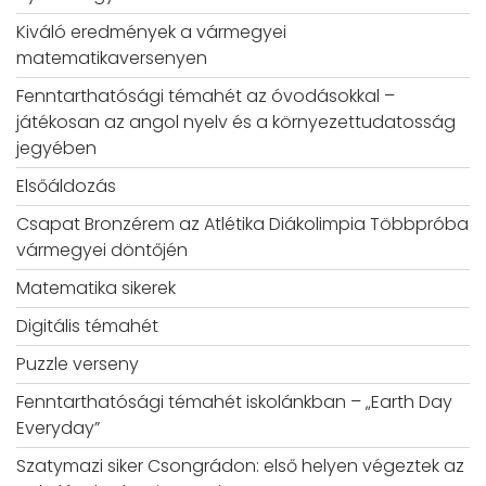
Kiváló eredmények a vármegyei
matematikaversenyen
Fenntarthatósági témahét az óvodásokkal –
játékosan az angol nyelv és a környezettudatosság
jegyében
Elsőáldozás
Csapat Bronzérem az Atlétika Diákolimpia Többpróba
vármegyei döntőjén
Matematika sikerek
Digitális témahét
Puzzle verseny
Fenntarthatósági témahét iskolánkban – „Earth Day
Everyday”
Szatymazi siker Csongrádon: első helyen végeztek az