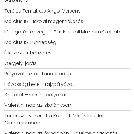
versenyről
Területi Tematikus Angol Verseny
Március 15 – Iskolai megemlékezés
Látogatás a szegedi Pártkontroll Múzeum Szobában
Március 15-i ünnepség
Étkezési díj befizetés
Gergely-járás
Pályaválasztási tanácsadás
Házasság hete – rajzpályázat
Szeretet – versíró pályázat
Valentin-nap az iskolánkban
Termosz gyakorlat a Radnóti Miklós Kísérleti
Gimnáziumban
Valentin-nap az óvodában – játékos angolozás