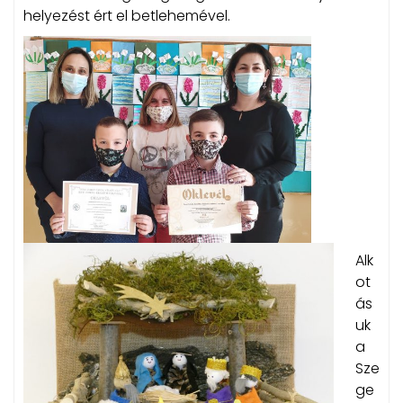
helyezést ért el betlehemével.
Alk
ot
ás
uk
a
Sze
ge