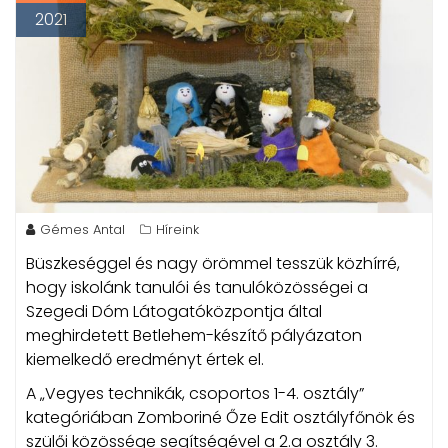
2021
Gémes Antal
Híreink
Büszkeséggel és nagy örömmel tesszük közhírré,
hogy iskolánk tanulói és tanulóközösségei a
Szegedi Dóm Látogatóközpontja által
meghirdetett Betlehem-készítő pályázaton
kiemelkedő eredményt értek el.
A „Vegyes technikák, csoportos 1-4. osztály”
kategóriában Zomboriné Őze Edit osztályfőnök és
szülői közössége segítségével a 2.a osztály 3.