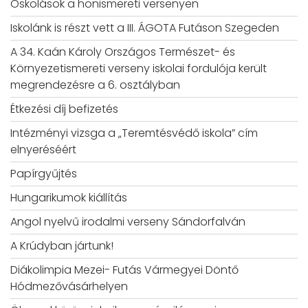
Oskolások a honismereti versenyen
Iskolánk is részt vett a III. ÁGOTA Futáson Szegeden
A 34. Kaán Károly Országos Természet- és
Környezetismereti verseny iskolai fordulója került
megrendezésre a 6. osztályban
Étkezési díj befizetés
Intézményi vizsga a „Teremtésvédő iskola” cím
elnyeréséért
Papírgyűjtés
Hungarikumok kiállítás
Angol nyelvű irodalmi verseny Sándorfalván
A Krúdyban jártunk!
Diákolimpia Mezei- Futás Vármegyei Döntő
Hódmezővásárhelyen