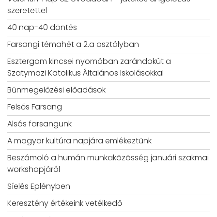
szeretettel
40 nap-40 döntés
Farsangi témahét a 2.a osztályban
Esztergom kincsei nyomában zarándokút a
Szatymazi Katolikus Általános Iskolásokkal
Bűnmegelőzési előadások
Felsős Farsang
Alsós farsangunk
A magyar kultúra napjára emlékeztünk
Beszámoló a humán munkaközösség januári szakmai
workshopjáról
Síelés Eplényben
Keresztény értékeink vetélkedő