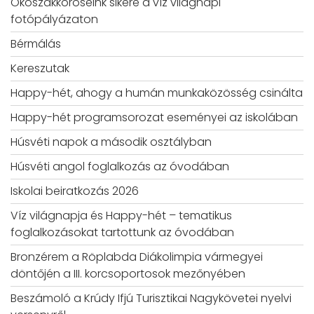
Ökoszakköröseink sikere a víz világnapi
fotópályázaton
Bérmálás
Kereszutak
Happy-hét, ahogy a humán munkaközösség csinálta
Happy-hét programsorozat eseményei az iskolában
Húsvéti napok a második osztályban
Húsvéti angol foglalkozás az óvodában
Iskolai beiratkozás 2026
Víz világnapja és Happy-hét – tematikus
foglalkozásokat tartottunk az óvodában
Bronzérem a Röplabda Diákolimpia vármegyei
döntőjén a III. korcsoportosok mezőnyében
Beszámoló a Krúdy Ifjú Turisztikai Nagykövetei nyelvi