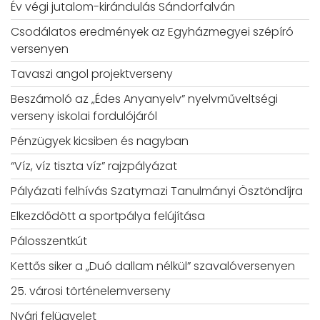
Év végi jutalom-kirándulás Sándorfalván
Csodálatos eredmények az Egyházmegyei szépíró
versenyen
Tavaszi angol projektverseny
Beszámoló az „Édes Anyanyelv” nyelvműveltségi
verseny iskolai fordulójáról
Pénzügyek kicsiben és nagyban
“Víz, víz tiszta víz” rajzpályázat
Pályázati felhívás Szatymazi Tanulmányi Ösztöndíjra
Elkezdődött a sportpálya felújítása
Pálosszentkút
Kettős siker a „Duó dallam nélkül” szavalóversenyen
25. városi történelemverseny
Nyári felügyelet