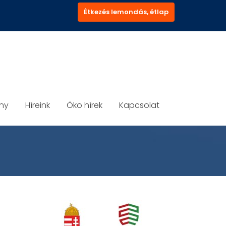
Étkezés lemondás, étlap
ány
Híreink
Öko hírek
Kapcsolat