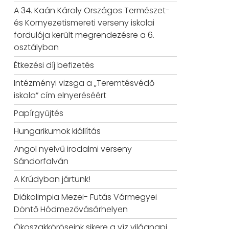
A 34. Kaán Károly Országos Természet-
és Környezetismereti verseny iskolai
fordulója került megrendezésre a 6.
osztályban
Étkezési díj befizetés
Intézményi vizsga a „Teremtésvédő
iskola” cím elnyeréséért
Papírgyűjtés
Hungarikumok kiállítás
Angol nyelvű irodalmi verseny
Sándorfalván
A Krúdyban jártunk!
Diákolimpia Mezei- Futás Vármegyei
Döntő Hódmezővásárhelyen
Ökoszakköröseink sikere a víz világnapi