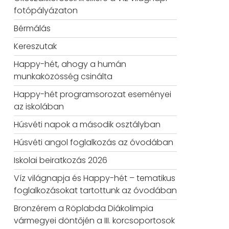
fotópályázaton
Bérmálás
Kereszutak
Happy-hét, ahogy a humán
munkaközösség csinálta
Happy-hét programsorozat eseményei
az iskolában
Húsvéti napok a második osztályban
Húsvéti angol foglalkozás az óvodában
Iskolai beiratkozás 2026
Víz világnapja és Happy-hét – tematikus
foglalkozásokat tartottunk az óvodában
Bronzérem a Röplabda Diákolimpia
vármegyei döntőjén a III. korcsoportosok