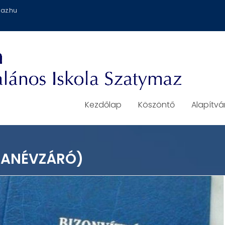
az.hu
Kezdőlap
Köszöntő
Alapítv
TANÉVZÁRÓ)