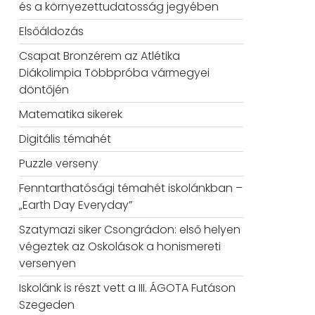
és a környezettudatosság jegyében
Elsőáldozás
Csapat Bronzérem az Atlétika
Diákolimpia Többpróba vármegyei
döntőjén
Matematika sikerek
Digitális témahét
Puzzle verseny
Fenntarthatósági témahét iskolánkban –
„Earth Day Everyday”
Szatymazi siker Csongrádon: első helyen
végeztek az Oskolások a honismereti
versenyen
Iskolánk is részt vett a III. ÁGOTA Futáson
Szegeden