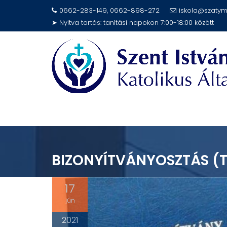
Skip
0662-283-149, 0662-898-272
iskola@szatym
to
➤ Nyitva tartás: tanítási napokon 7:00-18:00 között
content
BIZONYÍTVÁNYOSZTÁS (
17
jún
2021