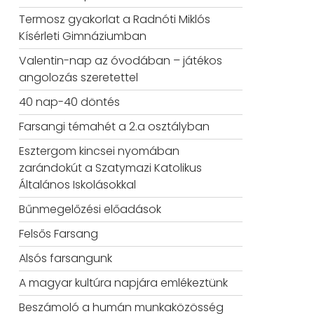
Termosz gyakorlat a Radnóti Miklós
Kísérleti Gimnáziumban
Valentin-nap az óvodában – játékos
angolozás szeretettel
40 nap-40 döntés
Farsangi témahét a 2.a osztályban
Esztergom kincsei nyomában
zarándokút a Szatymazi Katolikus
Általános Iskolásokkal
Bűnmegelőzési előadások
Felsős Farsang
Alsós farsangunk
A magyar kultúra napjára emlékeztünk
Beszámoló a humán munkaközösség