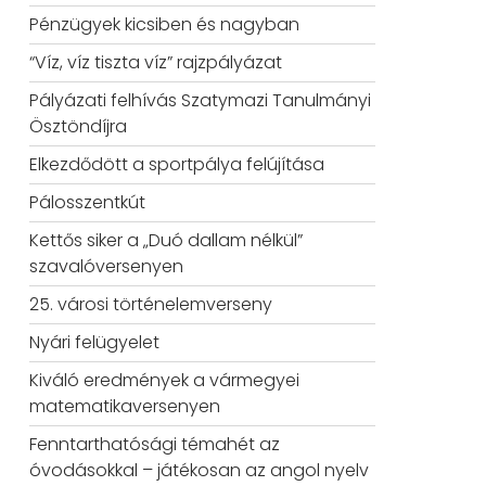
Pénzügyek kicsiben és nagyban
“Víz, víz tiszta víz” rajzpályázat
Pályázati felhívás Szatymazi Tanulmányi
Ösztöndíjra
Elkezdődött a sportpálya felújítása
Pálosszentkút
Kettős siker a „Duó dallam nélkül”
szavalóversenyen
25. városi történelemverseny
Nyári felügyelet
Kiváló eredmények a vármegyei
matematikaversenyen
Fenntarthatósági témahét az
óvodásokkal – játékosan az angol nyelv