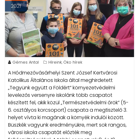
2021
Gémes Antal
Híreink
Öko hírek
,
A Hódmezővásárhelyi Szent József Kertvárosi
Katolikus Általános Iskola által meghirdetett
„Tegyünk együtt a Földért” környezetvédelmi
levelezős versenyre iskolánk több csapatot
készített fel, akik közül „Természetvédelmi őrök” (5-
6. osztályos korcsoport) csapata a megtisztelő 3.
helyet vívta ki magának a környék indulói között.
Büszkék vagyunk eredményükre, mert sok rangos,
városi iskola csapatát előzték meg