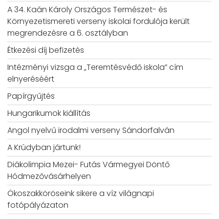
A 34. Kaán Károly Országos Természet- és
Környezetismereti verseny iskolai fordulója került
megrendezésre a 6. osztályban
Étkezési díj befizetés
Intézményi vizsga a „Teremtésvédő iskola” cím
elnyeréséért
Papírgyűjtés
Hungarikumok kiállítás
Angol nyelvű irodalmi verseny Sándorfalván
A Krúdyban jártunk!
Diákolimpia Mezei- Futás Vármegyei Döntő
Hódmezővásárhelyen
Ökoszakköröseink sikere a víz világnapi
fotópályázaton