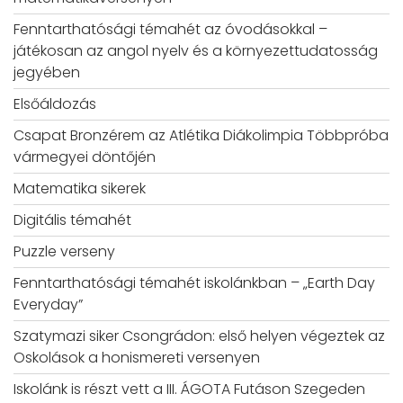
Fenntarthatósági témahét az óvodásokkal –
játékosan az angol nyelv és a környezettudatosság
jegyében
Elsőáldozás
Csapat Bronzérem az Atlétika Diákolimpia Többpróba
vármegyei döntőjén
Matematika sikerek
Digitális témahét
Puzzle verseny
Fenntarthatósági témahét iskolánkban – „Earth Day
Everyday”
Szatymazi siker Csongrádon: első helyen végeztek az
Oskolások a honismereti versenyen
Iskolánk is részt vett a III. ÁGOTA Futáson Szegeden