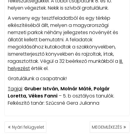
felkészültségükkel. A többi csapatunk 8. és 10.
helyen végeztek. Nekik is szívből gratulálunk.
A verseny egy tesztfeladatból és egy térkép
elkészítéséből állt, melyen a magyarországi
nemzeti parkok néhány jellegzetes növényét és
állatát kellett bemutatni. A feladatok
megoldásához kutakodtak a szakkönyvekben,
ismeretterjesztő könyvekben és rajzoltak, írtak,
ragasztottak. Végül a 32 beérkező munkákból a
III.
helyezést
érték el.
Gratulálunk a csapatnak!
Tagjai
:
Gruber István, Molnár Máté, Polgár
Loretta, Vékes Fanni
– 5. b osztályos tanulók.
Felkészítő tanár: Szűcsné Gera Julianna
BEJEGYZÉS
Nyári felügyelet
MEGEMLÉKEZÉS
NAVIGÁCIÓ