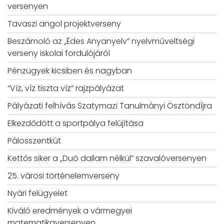
versenyen
Tavaszi angol projektverseny
Beszámoló az „Édes Anyanyelv” nyelvműveltségi
verseny iskolai fordulójáról
Pénzügyek kicsiben és nagyban
“Víz, víz tiszta víz” rajzpályázat
Pályázati felhívás Szatymazi Tanulmányi Ösztöndíjra
Elkezdődött a sportpálya felújítása
Pálosszentkút
Kettős siker a „Duó dallam nélkül” szavalóversenyen
25. városi történelemverseny
Nyári felügyelet
Kiváló eredmények a vármegyei
matematikaversenyen