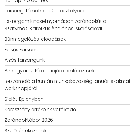
40 nap-40 döntés
Farsangi témahét a 2.a osztályban
Esztergom kincsei nyomában zarándokút a
Szatymazi Katolikus Általános Iskolásokkal
Bűnmegelőzési előadások
Felsős Farsang
Alsós farsangunk
A magyar kultúra napjára emlékeztünk
Beszámoló a humán munkaközösség januári szakmai
workshopjáról
Síelés Eplényben
Keresztény értékeink vetélkedő
Zarándoktábor 2026
Szülői értekezletek