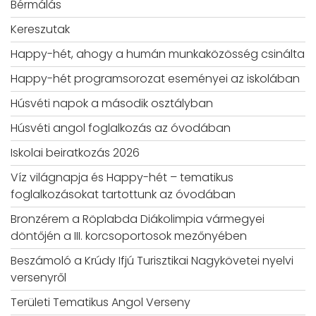
Bérmálás
Kereszutak
Happy-hét, ahogy a humán munkaközösség csinálta
Happy-hét programsorozat eseményei az iskolában
Húsvéti napok a második osztályban
Húsvéti angol foglalkozás az óvodában
Iskolai beiratkozás 2026
Víz világnapja és Happy-hét – tematikus
foglalkozásokat tartottunk az óvodában
Bronzérem a Röplabda Diákolimpia vármegyei
döntőjén a III. korcsoportosok mezőnyében
Beszámoló a Krúdy Ifjú Turisztikai Nagykövetei nyelvi
versenyről
Területi Tematikus Angol Verseny