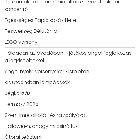
Beszámoló a Filharmónia által szervezett iskolai
koncertről
Egészséges Táplálkozás Hete
Testvériség Délutánja
LEGO verseny
Hálaadás az óvodában – játékos angol foglalkozás
a legkisebbekkel
Angol nyelvi versenysiker Kisteleken
Kis utcánkban lámpácskák…
Jégkorizás
Termosz 2025
Szent Imre alkotó- és rajzpályázat
Halloween, ahogy mi csináltuk
Ötórai teáztunk