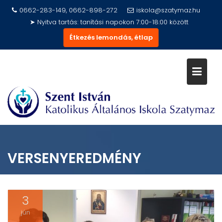
Skip
0662-283-149, 0662-898-272
iskola@szatymaz.hu
to
➤ Nyitva tartás: tanítási napokon 7:00-18:00 között
content
Étkezés lemondás, étlap
VERSENYEREDMÉNY
3
jún