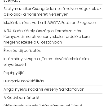
Everyday”
Szatymazi siker Csongrádon: első helyen végeztek az
Oskolások a honismereti versenyen
Iskolánk is részt vett a III. ÁGOTA Futáson Szegeden
A 34. Kaán Károly Országos Természet- és
Környezetismereti verseny iskolai fordulója került
megrendezésre a 6. osztályban
Étkezési díj befizetés
Intézményi vizsga a „Teremtésvédő iskola” cím
elnyeréséért
Papírgyűjtés
Hungarikumok kiállítás
Angol nyelvű irodalmi verseny Sándorfalván
A Krúdyban jártunk!
Diákolimpia Mezei- Futás Vármegyei Döntő