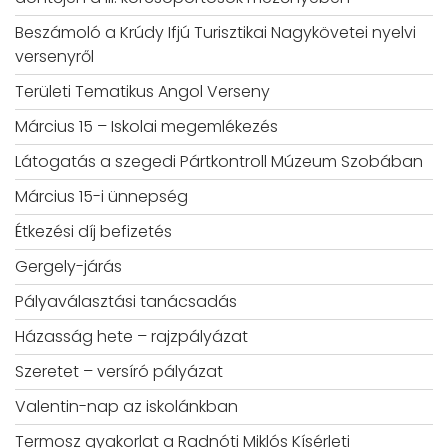
Beszámoló a Krúdy Ifjú Turisztikai Nagykövetei nyelvi
versenyről
Területi Tematikus Angol Verseny
Március 15 – Iskolai megemlékezés
Látogatás a szegedi Pártkontroll Múzeum Szobában
Március 15-i ünnepség
Étkezési díj befizetés
Gergely-járás
Pályaválasztási tanácsadás
Házasság hete – rajzpályázat
Szeretet – versíró pályázat
Valentin-nap az iskolánkban
Termosz gyakorlat a Radnóti Miklós Kísérleti