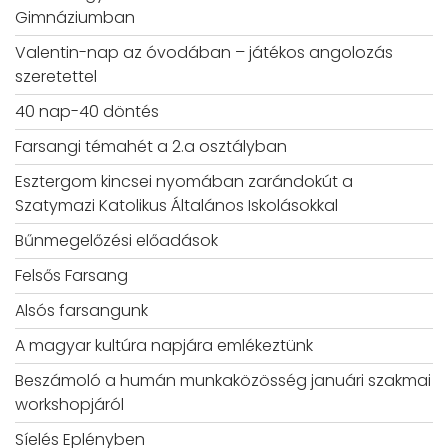
Gimnáziumban
Valentin-nap az óvodában – játékos angolozás
szeretettel
40 nap-40 döntés
Farsangi témahét a 2.a osztályban
Esztergom kincsei nyomában zarándokút a
Szatymazi Katolikus Általános Iskolásokkal
Bűnmegelőzési előadások
Felsős Farsang
Alsós farsangunk
A magyar kultúra napjára emlékeztünk
Beszámoló a humán munkaközösség januári szakmai
workshopjáról
Síelés Eplényben