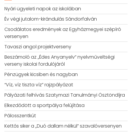
Nyári ügyeleti napok az iskolában
Év végi jutalom-kirándulás Sándorfalván
Csodálatos eredmények az Egyházmegyei szépíró
versenyen
Tavaszi angol projektverseny
Beszámoló az „Édes Anyanyelv” nyelvműveltségi
verseny iskolai fordulójáról
Pénzügyek kicsiben és nagyban
“Víz, víz tiszta víz” rajzpályázat
Pályázati felhívás Szatymazi Tanulmányi Ösztöndíjra
Elkezdődött a sportpálya felújítása
Pálosszentkút
Kettős siker a „Duó dallam nélkül” szavalóversenyen