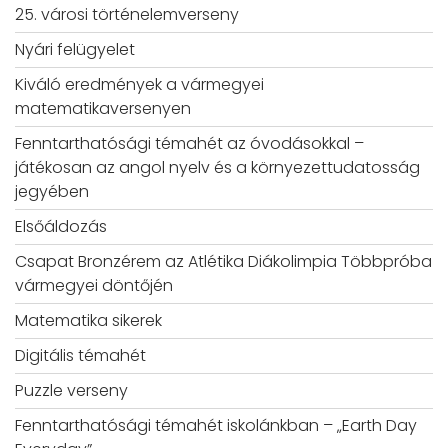
25. városi történelemverseny
Nyári felügyelet
Kiváló eredmények a vármegyei
matematikaversenyen
Fenntarthatósági témahét az óvodásokkal –
játékosan az angol nyelv és a környezettudatosság
jegyében
Elsőáldozás
Csapat Bronzérem az Atlétika Diákolimpia Többpróba
vármegyei döntőjén
Matematika sikerek
Digitális témahét
Puzzle verseny
Fenntarthatósági témahét iskolánkban – „Earth Day