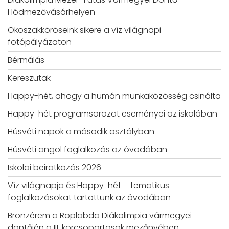
Hódmezővásárhelyen
Ökoszakköröseink sikere a víz világnapi
fotópályázaton
Bérmálás
Kereszutak
Happy-hét, ahogy a humán munkaközösség csinálta
Happy-hét programsorozat eseményei az iskolában
Húsvéti napok a második osztályban
Húsvéti angol foglalkozás az óvodában
Iskolai beiratkozás 2026
Víz világnapja és Happy-hét – tematikus
foglalkozásokat tartottunk az óvodában
Bronzérem a Röplabda Diákolimpia vármegyei
döntőjén a III. korcsoportosok mezőnyében