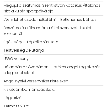
Megújul a szatymazi Szent István Katolikus Általános
Iskola kültéri sportpályájája
„Nem lehet csoda nélkül élni” – Betlehemes kiállítás
Beszámoló a Filharmónia által szervezett iskolai
koncertről
Egészséges Táplálkozás Hete
Testvériség Délutánja
LEGO verseny
Hálaadás az óvodában – játékos angol foglalkozás
a legkisebbekkel
Angol nyelvi versenysiker Kisteleken
Kis utcánkban lámpácskák…
Jégkorizás
Termosz 2025