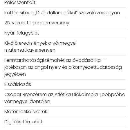
Pálosszentkút
Kettős siker a „Duó dallam nélkül” szavalóversenyen
25. városi történelemverseny
Nyári felügyelet
Kiváló eredmények a vármegyei
matematikaversenyen
Fenntarthatósági témahét az óvodásokkal –
játékosan az angol nyelv és a környezettudatosság
jegyében
Elsőáldozás
Csapat Bronzérem az Atlétika Diákolimpia Többpróba
vármegyei döntőjén
Matematika sikerek
Digitális témahét