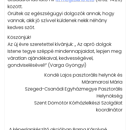
között.
Örültek az egészségügyi dolgozók annak, hogy
vannak, akik jó szívvel küldenek nekik néhány
kedves szót.
Köszönjük!
Az új évre szeretettel kívánjuk: „ Az apró dolgok
Istene tegye széppé mindennapjaidat, lepjen meg
váratlan ajándékaival, kedvességével,
gondviselésével!” (Varga Gyöngyi)
Kondé Lajos pasztorális helynök és
Máramarosi Mária
Szeged-Csanádi Egyházmegye Pasztorális
Helynökség
Szent Dömötör Kórházlelkészi Szolgálat
koordinátor
„A képeslapkészítő akcióban Barna Károlyné,