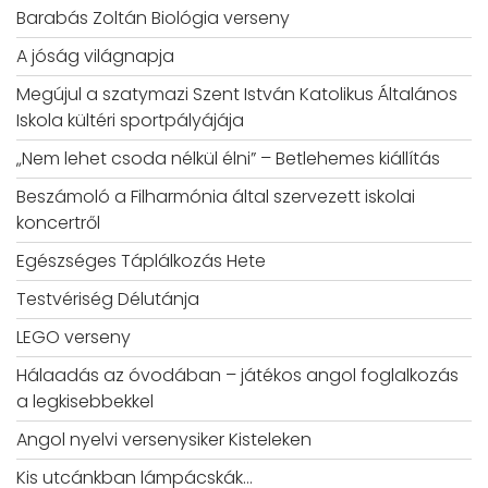
Barabás Zoltán Biológia verseny
A jóság világnapja
Megújul a szatymazi Szent István Katolikus Általános
Iskola kültéri sportpályájája
„Nem lehet csoda nélkül élni” – Betlehemes kiállítás
Beszámoló a Filharmónia által szervezett iskolai
koncertről
Egészséges Táplálkozás Hete
Testvériség Délutánja
LEGO verseny
Hálaadás az óvodában – játékos angol foglalkozás
a legkisebbekkel
Angol nyelvi versenysiker Kisteleken
Kis utcánkban lámpácskák…