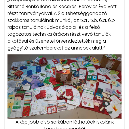
Bitterné Benkó Ilona és Kecskés-Perovics Éva vett
részt tanítványaival. A 2.a tehetséggondozó
szakkörös tanulóinak munkái, az 5.a , 5.b, 6.a, 6.b
rajzos tanulóinak üdvözlőlapjai, és a felső
tagozatos technika órákon részt vevő tanulók
alkotásai és üzenetei örvendeztették meg a
gyógyító szakembereket az ünnepek alatt.”
A kép jobb alsó sarkában láthatóak iskolánk
tanulóinak munkái