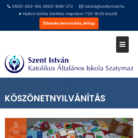
Skip
0662-283-149, 0662-898-272
iskola@szatymaz.hu
to
➤ Nyitva tartás: tanítási napokon 7:00-18:00 között
content
Étkezés lemondás, étlap
KÖSZÖNETNYILVÁNÍTÁS
5
jan