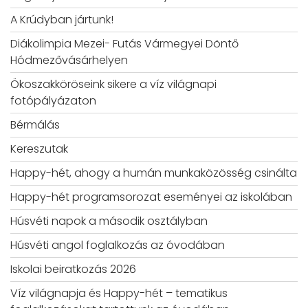
A Krúdyban jártunk!
Diákolimpia Mezei- Futás Vármegyei Döntő
Hódmezővásárhelyen
Ökoszakköröseink sikere a víz világnapi
fotópályázaton
Bérmálás
Kereszutak
Happy-hét, ahogy a humán munkaközösség csinálta
Happy-hét programsorozat eseményei az iskolában
Húsvéti napok a második osztályban
Húsvéti angol foglalkozás az óvodában
Iskolai beiratkozás 2026
Víz világnapja és Happy-hét – tematikus