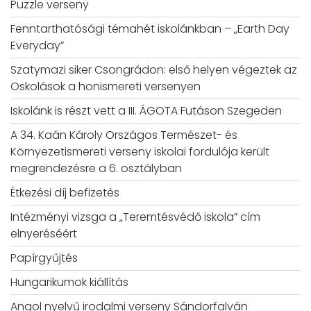
Puzzle verseny
Fenntarthatósági témahét iskolánkban – „Earth Day
Everyday”
Szatymazi siker Csongrádon: első helyen végeztek az
Oskolások a honismereti versenyen
Iskolánk is részt vett a III. ÁGOTA Futáson Szegeden
A 34. Kaán Károly Országos Természet- és
Környezetismereti verseny iskolai fordulója került
megrendezésre a 6. osztályban
Étkezési díj befizetés
Intézményi vizsga a „Teremtésvédő iskola” cím
elnyeréséért
Papírgyűjtés
Hungarikumok kiállítás
Angol nyelvű irodalmi verseny Sándorfalván