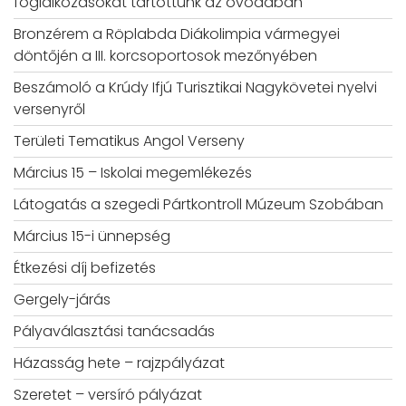
foglalkozásokat tartottunk az óvodában
Bronzérem a Röplabda Diákolimpia vármegyei
döntőjén a III. korcsoportosok mezőnyében
Beszámoló a Krúdy Ifjú Turisztikai Nagykövetei nyelvi
versenyről
Területi Tematikus Angol Verseny
Március 15 – Iskolai megemlékezés
Látogatás a szegedi Pártkontroll Múzeum Szobában
Március 15-i ünnepség
Étkezési díj befizetés
Gergely-járás
Pályaválasztási tanácsadás
Házasság hete – rajzpályázat
Szeretet – versíró pályázat