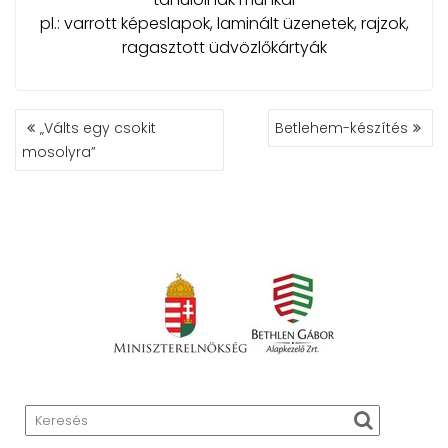
pl.: varrott képeslapok, laminált üzenetek, rajzok,
ragasztott üdvözlőkártyák
BEJEGYZÉS
„Válts egy csokit
Betlehem-készítés
NAVIGÁCIÓ
mosolyra”