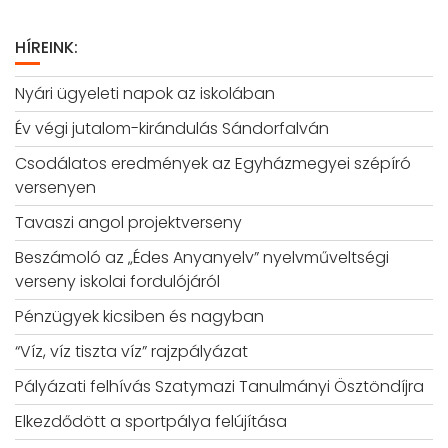
HÍREINK:
Nyári ügyeleti napok az iskolában
Év végi jutalom-kirándulás Sándorfalván
Csodálatos eredmények az Egyházmegyei szépíró
versenyen
Tavaszi angol projektverseny
Beszámoló az „Édes Anyanyelv” nyelvműveltségi
verseny iskolai fordulójáról
Pénzügyek kicsiben és nagyban
“Víz, víz tiszta víz” rajzpályázat
Pályázati felhívás Szatymazi Tanulmányi Ösztöndíjra
Elkezdődött a sportpálya felújítása