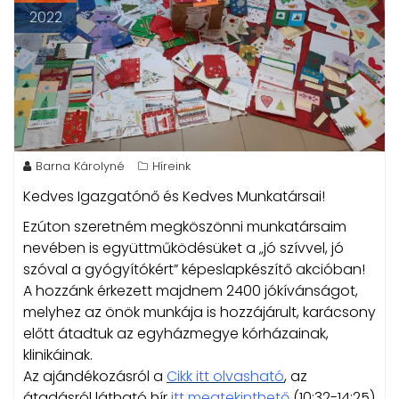
2022
Barna Károlyné
Híreink
Kedves Igazgatónő és Kedves Munkatársai!
Ezúton szeretném megköszönni munkatársaim
nevében is együttműködésüket a „jó szívvel, jó
szóval a gyógyítókért” képeslapkészítő akcióban!
A hozzánk érkezett majdnem 2400 jókívánságot,
melyhez az önök munkája is hozzájárult, karácsony
előtt átadtuk az egyházmegye kórházainak,
klinikáinak.
Az ajándékozásról a
Cikk itt olvasható
, az
átadásról látható hír
itt megtekinthető
(10:32-14:25)