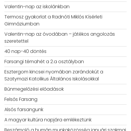
Valentin-nap az iskolánkban
Termosz gyakorlat a Radnóti Miklós Kísérleti
Gimnáziumban
Valentin-nap az óvodában – játékos angolozás
szeretettel
40 nap-40 döntés
Farsangi témahét a 2.a osztályban
Esztergom kincsei nyomában zarándokút a
Szatymazi Katolikus Általános Iskolásokkal
Bűnmegelőzési előadások
Felsős Farsang
Alsós farsangunk
A magyar kultúra napjára emlékeztünk
Beszámoló a humán munkaközösség januári szakmai