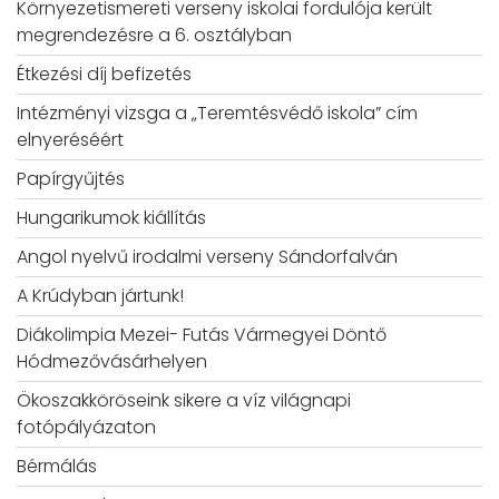
Környezetismereti verseny iskolai fordulója került
megrendezésre a 6. osztályban
Étkezési díj befizetés
Intézményi vizsga a „Teremtésvédő iskola” cím
elnyeréséért
Papírgyűjtés
Hungarikumok kiállítás
Angol nyelvű irodalmi verseny Sándorfalván
A Krúdyban jártunk!
Diákolimpia Mezei- Futás Vármegyei Döntő
Hódmezővásárhelyen
Ökoszakköröseink sikere a víz világnapi
fotópályázaton
Bérmálás