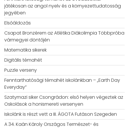
játékosan az angol nyelv és a környezettudatosság
jegyében
Elsőáldozás
Csapat Bronzérem az Atlétika Diákolimpia Többpróba
vármegyei döntőjén
Matematika sikerek
Digitális témahét
Puzzle verseny
Fenntarthatósági témahét iskolánkban – „Earth Day
Everyday”
Szatymazi siker Csongrádon: első helyen végeztek az
Oskolások a honismereti versenyen
Iskolánk is részt vett a III. ÁGOTA Futáson Szegeden
A 34. Kaán Károly Országos Természet- és