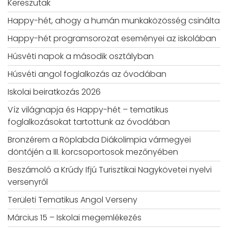
Kereszutak
Happy-hét, ahogy a humán munkaközösség csinálta
Happy-hét programsorozat eseményei az iskolában
Húsvéti napok a második osztályban
Húsvéti angol foglalkozás az óvodában
Iskolai beiratkozás 2026
Víz világnapja és Happy-hét – tematikus
foglalkozásokat tartottunk az óvodában
Bronzérem a Röplabda Diákolimpia vármegyei
döntőjén a III. korcsoportosok mezőnyében
Beszámoló a Krúdy Ifjú Turisztikai Nagykövetei nyelvi
versenyről
Területi Tematikus Angol Verseny
Március 15 – Iskolai megemlékezés