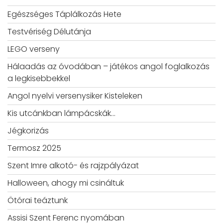
Egészséges Táplálkozás Hete
Testvériség Délutánja
LEGO verseny
Hálaadás az óvodában – játékos angol foglalkozás
a legkisebbekkel
Angol nyelvi versenysiker Kisteleken
Kis utcánkban lámpácskák…
Jégkorizás
Termosz 2025
Szent Imre alkotó- és rajzpályázat
Halloween, ahogy mi csináltuk
Ötórai teáztunk
Assisi Szent Ferenc nyomában