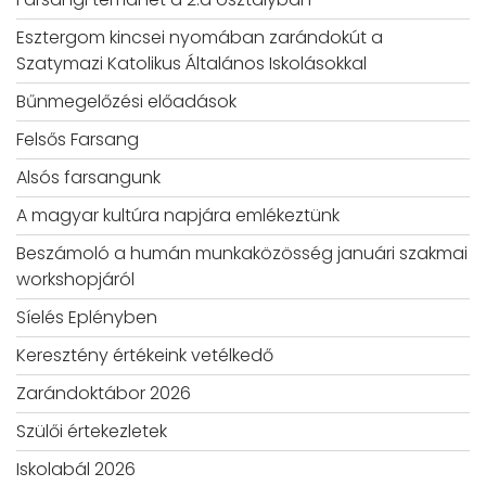
Esztergom kincsei nyomában zarándokút a
Szatymazi Katolikus Általános Iskolásokkal
Bűnmegelőzési előadások
Felsős Farsang
Alsós farsangunk
A magyar kultúra napjára emlékeztünk
Beszámoló a humán munkaközösség januári szakmai
workshopjáról
Síelés Eplényben
Keresztény értékeink vetélkedő
Zarándoktábor 2026
Szülői értekezletek
Iskolabál 2026