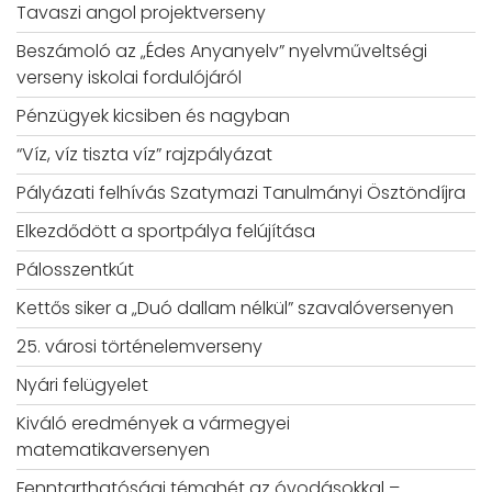
Tavaszi angol projektverseny
Beszámoló az „Édes Anyanyelv” nyelvműveltségi
verseny iskolai fordulójáról
Pénzügyek kicsiben és nagyban
“Víz, víz tiszta víz” rajzpályázat
Pályázati felhívás Szatymazi Tanulmányi Ösztöndíjra
Elkezdődött a sportpálya felújítása
Pálosszentkút
Kettős siker a „Duó dallam nélkül” szavalóversenyen
25. városi történelemverseny
Nyári felügyelet
Kiváló eredmények a vármegyei
matematikaversenyen
Fenntarthatósági témahét az óvodásokkal –