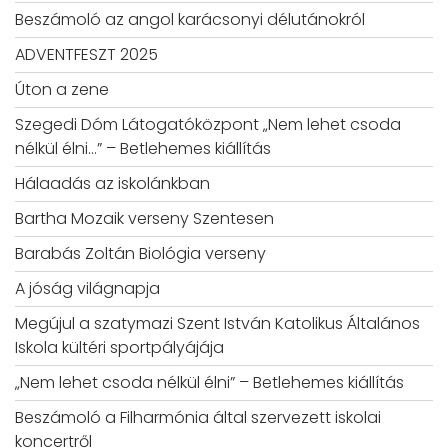
Beszámoló az angol karácsonyi délutánokról
ADVENTFESZT 2025
Úton a zene
Szegedi Dóm Látogatóközpont „Nem lehet csoda
nélkül élni…” – Betlehemes kiállítás
Hálaadás az iskolánkban
Bartha Mozaik verseny Szentesen
Barabás Zoltán Biológia verseny
A jóság világnapja
Megújul a szatymazi Szent István Katolikus Általános
Iskola kültéri sportpályájája
„Nem lehet csoda nélkül élni” – Betlehemes kiállítás
Beszámoló a Filharmónia által szervezett iskolai
koncertről