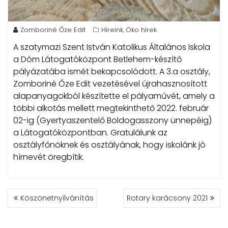
Zomboriné Őze Edit
Híreink
Öko hírek
,
A szatymazi Szent István Katolikus Általános Iskola
a Dóm Látogatóközpont Betlehem-készítő
pályázatába ismét bekapcsolódott.
A 3.a osztály,
Zomboriné Őze Edit vezetésével újrahasznosított
alapanyagokból készítette el pályaművét, amely a
többi alkotás mellett megtekinthető 2022. február
02-ig (Gyertyaszentelő Boldogasszony ünnepéig)
a Látogatóközpontban. Gratulálunk az
osztályfőnöknek és osztályának, hogy iskolánk jó
hírnevét öregbítik.
BEJEGYZÉS
Köszönetnyilvánítás
Rotary karácsony 2021
NAVIGÁCIÓ