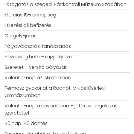
Látogatás a szegedi Pártkontroll Múzeum Szobában
Március 15-i ünnepség
Étkezési díj befizetés
Gergely-járás
Pályaválasztási tanácsadás
Házasság hete – rajzpályázat
Szeretet – versíró pályázat
Valentin-nap az iskolánkban
Termosz gyakorlat a Radnóti Miklós Kísérleti
Gimnáziumban
Valentin-nap az óvodában – játékos angolozás
szeretettel
40 nap-40 döntés
Farsangi témahét a 2.a osztályban