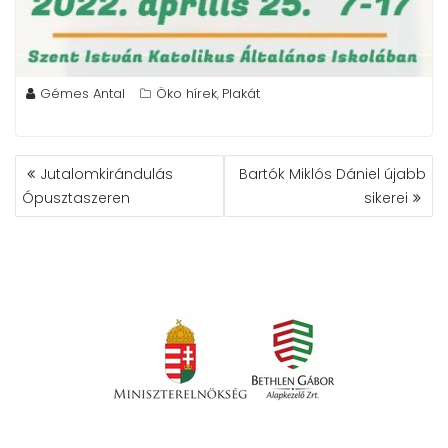
Gémes Antal
Öko hírek
Plakát
,
BEJEGYZÉS
Jutalomkirándulás
Bartók Miklós Dániel újabb
NAVIGÁCIÓ
Ópusztaszeren
sikerei