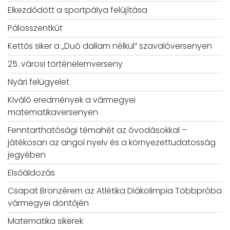
Elkezdődött a sportpálya felújítása
Pálosszentkút
Kettős siker a „Duó dallam nélkül” szavalóversenyen
25. városi történelemverseny
Nyári felügyelet
Kiváló eredmények a vármegyei
matematikaversenyen
Fenntarthatósági témahét az óvodásokkal –
játékosan az angol nyelv és a környezettudatosság
jegyében
Elsőáldozás
Csapat Bronzérem az Atlétika Diákolimpia Többpróba
vármegyei döntőjén
Matematika sikerek