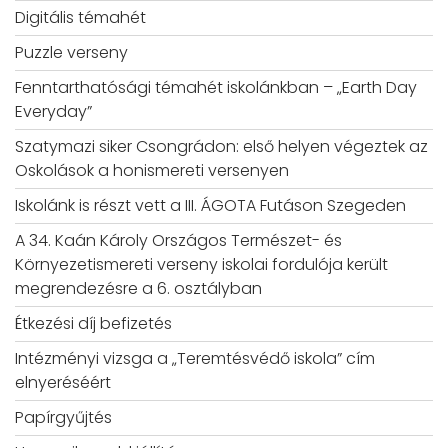
Digitális témahét
Puzzle verseny
Fenntarthatósági témahét iskolánkban – „Earth Day
Everyday”
Szatymazi siker Csongrádon: első helyen végeztek az
Oskolások a honismereti versenyen
Iskolánk is részt vett a III. ÁGOTA Futáson Szegeden
A 34. Kaán Károly Országos Természet- és
Környezetismereti verseny iskolai fordulója került
megrendezésre a 6. osztályban
Étkezési díj befizetés
Intézményi vizsga a „Teremtésvédő iskola” cím
elnyeréséért
Papírgyűjtés