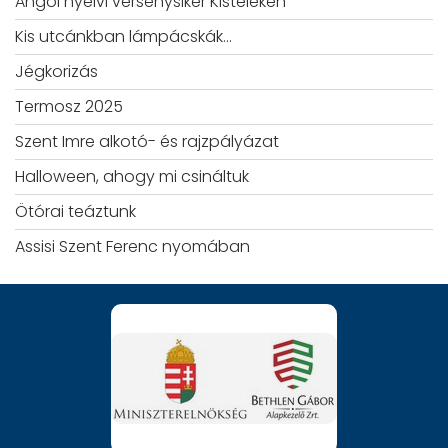
Angol nyelvi versenysiker Kisteleken
Kis utcánkban lámpácskák…
Jégkorizás
Termosz 2025
Szent Imre alkotó- és rajzpályázat
Halloween, ahogy mi csináltuk
Ötórai teáztunk
Assisi Szent Ferenc nyomában