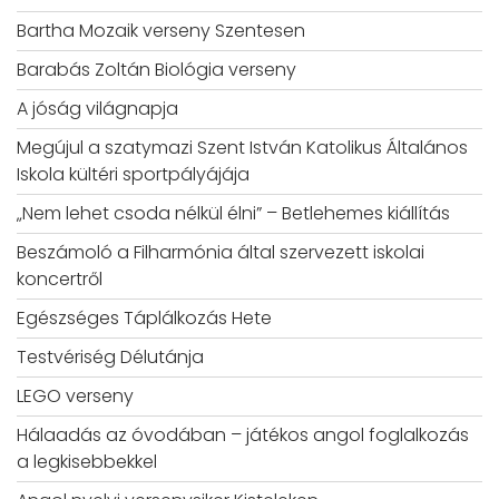
Bartha Mozaik verseny Szentesen
Barabás Zoltán Biológia verseny
A jóság világnapja
Megújul a szatymazi Szent István Katolikus Általános
Iskola kültéri sportpályájája
„Nem lehet csoda nélkül élni” – Betlehemes kiállítás
Beszámoló a Filharmónia által szervezett iskolai
koncertről
Egészséges Táplálkozás Hete
Testvériség Délutánja
LEGO verseny
Hálaadás az óvodában – játékos angol foglalkozás
a legkisebbekkel