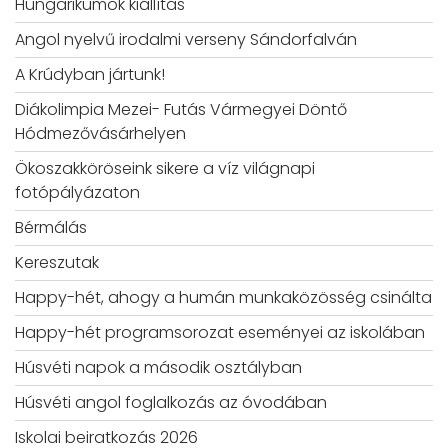
Hungarikumok kiállítás
Angol nyelvű irodalmi verseny Sándorfalván
A Krúdyban jártunk!
Diákolimpia Mezei- Futás Vármegyei Döntő
Hódmezővásárhelyen
Ökoszakköröseink sikere a víz világnapi
fotópályázaton
Bérmálás
Kereszutak
Happy-hét, ahogy a humán munkaközösség csinálta
Happy-hét programsorozat eseményei az iskolában
Húsvéti napok a második osztályban
Húsvéti angol foglalkozás az óvodában
Iskolai beiratkozás 2026