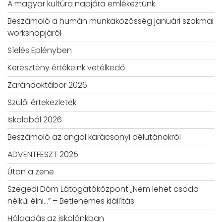
A magyar kultúra napjára emlékeztünk
Beszámoló a humán munkaközösség januári szakmai
workshopjáról
Síelés Eplényben
Keresztény értékeink vetélkedő
Zarándoktábor 2026
Szülői értekezletek
Iskolabál 2026
Beszámoló az angol karácsonyi délutánokról
ADVENTFESZT 2025
Úton a zene
Szegedi Dóm Látogatóközpont „Nem lehet csoda
nélkül élni…” – Betlehemes kiállítás
Hálaadás az iskolánkban