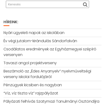
HÍREINK:
Nyári ügyeleti napok az iskolában
Év végi jutalom-kirándulás Sándorfalván
Csodálatos eredmények az Egyházmegyei szépíró
versenyen
Tavaszi angol projektverseny
Beszámoló az „Édes Anyanyelv” nyelvműveltségi
verseny iskolai fordulójáról
Pénzügyek kicsiben és nagyban
“Víz, víz tiszta víz” rajzpályázat
Pályázati felhívás Szatymazi Tanulmányi Ösztöndíjra