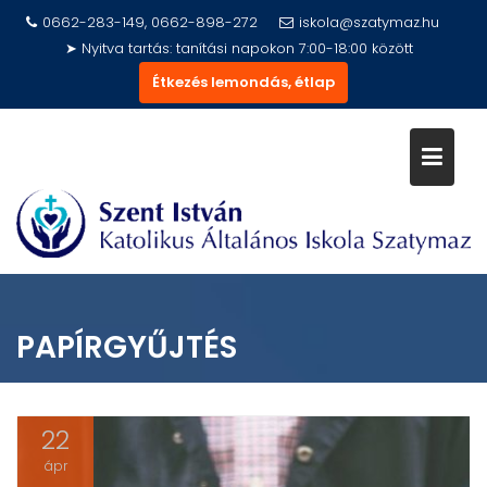
Skip
0662-283-149, 0662-898-272
iskola@szatymaz.hu
to
➤ Nyitva tartás: tanítási napokon 7:00-18:00 között
content
Étkezés lemondás, étlap
PAPÍRGYŰJTÉS
22
ápr