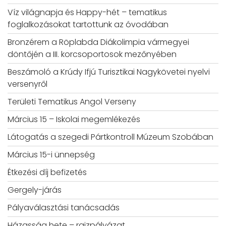
Víz világnapja és Happy-hét – tematikus
foglalkozásokat tartottunk az óvodában
Bronzérem a Röplabda Diákolimpia vármegyei
döntőjén a III. korcsoportosok mezőnyében
Beszámoló a Krúdy Ifjú Turisztikai Nagykövetei nyelvi
versenyről
Területi Tematikus Angol Verseny
Március 15 – Iskolai megemlékezés
Látogatás a szegedi Pártkontroll Múzeum Szobában
Március 15-i ünnepség
Étkezési díj befizetés
Gergely-járás
Pályaválasztási tanácsadás
Házasság hete – rajzpályázat