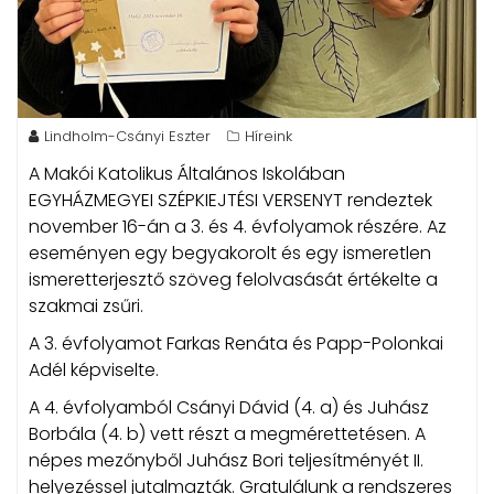
Lindholm-Csányi Eszter
Híreink
A Makói Katolikus Általános Iskolában
EGYHÁZMEGYEI SZÉPKIEJTÉSI VERSENYT rendeztek
november 16-án a 3. és 4. évfolyamok részére.
Az
eseményen egy begyakorolt és egy ismeretlen
ismeretterjesztő szöveg felolvasását értékelte a
szakmai zsűri.
A 3. évfolyamot Farkas Renáta és Papp-Polonkai
Adél képviselte.
A 4. évfolyamból Csányi Dávid (4. a) és Juhász
Borbála (4. b) vett részt a megmérettetésen. A
népes mezőnyből Juhász Bori teljesítményét II.
helyezéssel jutalmazták. Gratulálunk a rendszeres