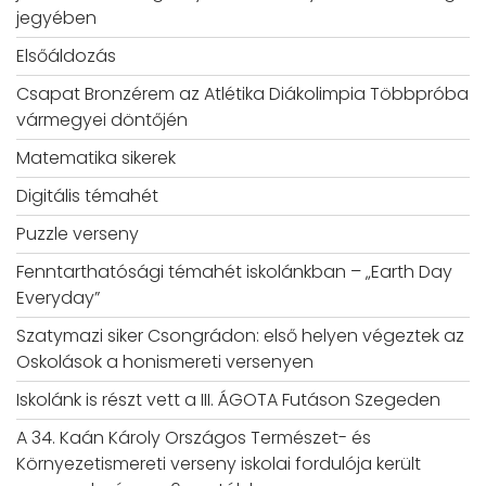
jegyében
Elsőáldozás
Csapat Bronzérem az Atlétika Diákolimpia Többpróba
vármegyei döntőjén
Matematika sikerek
Digitális témahét
Puzzle verseny
Fenntarthatósági témahét iskolánkban – „Earth Day
Everyday”
Szatymazi siker Csongrádon: első helyen végeztek az
Oskolások a honismereti versenyen
Iskolánk is részt vett a III. ÁGOTA Futáson Szegeden
A 34. Kaán Károly Országos Természet- és
Környezetismereti verseny iskolai fordulója került