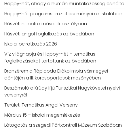
Happy-hét, ahogy a humán munkaközösség csinálta
Happy-hét programsorozat eseményei az iskolában
Húsvéti napok a második osztályban
Húsvéti angol foglalkozás az óvodában
Iskolai beiratkozás 2026
Víz világnapja és Happy-hét – tematikus
foglalkozásokat tartottunk az óvodában
Bronzérem a Röplabda Diákolimpia vármegyei
döntőjén a III. korcsoportosok mezőnyében
Beszámoló a Krúdy Ifjú Turisztikai Nagykövetei nyelvi
versenyről
Területi Tematikus Angol Verseny
Március 15 – Iskolai megemlékezés
Látogatás a szegedi Pártkontroll Múzeum Szobában