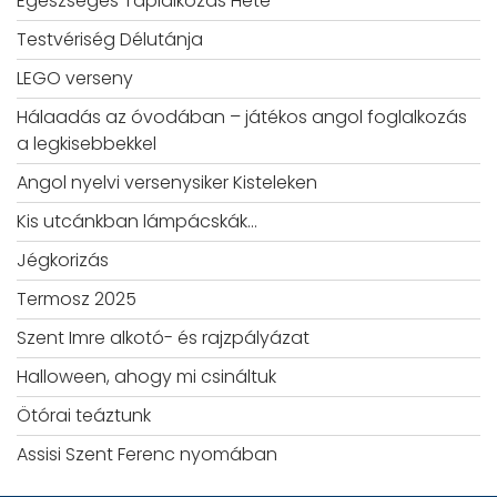
Egészséges Táplálkozás Hete
Testvériség Délutánja
LEGO verseny
Hálaadás az óvodában – játékos angol foglalkozás
a legkisebbekkel
Angol nyelvi versenysiker Kisteleken
Kis utcánkban lámpácskák…
Jégkorizás
Termosz 2025
Szent Imre alkotó- és rajzpályázat
Halloween, ahogy mi csináltuk
Ötórai teáztunk
Assisi Szent Ferenc nyomában