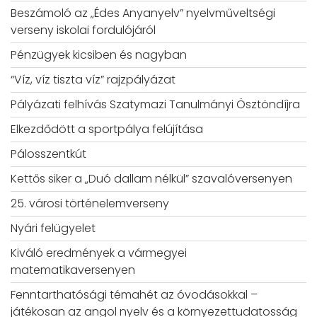
Beszámoló az „Édes Anyanyelv” nyelvműveltségi
verseny iskolai fordulójáról
Pénzügyek kicsiben és nagyban
“Víz, víz tiszta víz” rajzpályázat
Pályázati felhívás Szatymazi Tanulmányi Ösztöndíjra
Elkezdődött a sportpálya felújítása
Pálosszentkút
Kettős siker a „Duó dallam nélkül” szavalóversenyen
25. városi történelemverseny
Nyári felügyelet
Kiváló eredmények a vármegyei
matematikaversenyen
Fenntarthatósági témahét az óvodásokkal –
játékosan az angol nyelv és a környezettudatosság