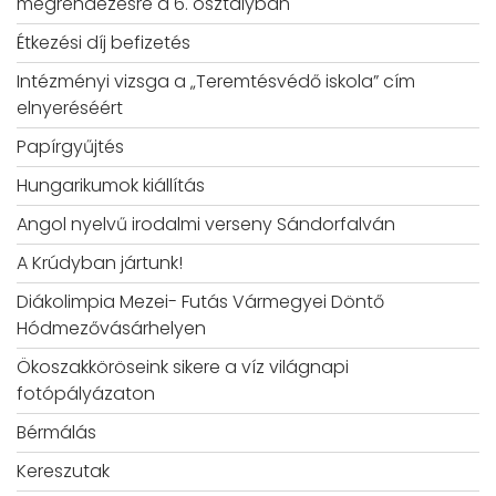
megrendezésre a 6. osztályban
Étkezési díj befizetés
Intézményi vizsga a „Teremtésvédő iskola” cím
elnyeréséért
Papírgyűjtés
Hungarikumok kiállítás
Angol nyelvű irodalmi verseny Sándorfalván
A Krúdyban jártunk!
Diákolimpia Mezei- Futás Vármegyei Döntő
Hódmezővásárhelyen
Ökoszakköröseink sikere a víz világnapi
fotópályázaton
Bérmálás
Kereszutak