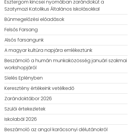
Esztergom kincsei nyomában zarándokút a
Szatymazi Katolikus Általános Iskolásokkal
Bűnmegelőzési előadások
Felsős Farsang
Alsós farsangunk
A magyar kultúra napjára emlékeztünk
Beszámoló a humán munkaközösség januári szakmai
workshopjáról
Síelés Eplényben
Keresztény értékeink vetélkedő
Zarándoktábor 2026
Szülői értekezletek
Iskolabál 2026
Beszámoló az angol karácsonyi délutánokról