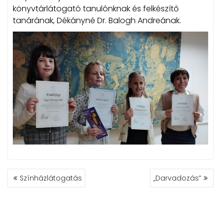
könyvtárlátogató tanulónknak és felkészítő
tanárának, Dékányné Dr. Balogh Andreának.
BEJEGYZÉS
Színházlátogatás
„Darvadozás”
NAVIGÁCIÓ