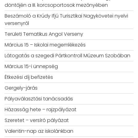
döntőjén a III. korcsoportosok mezőnyében
Beszámoló a Krúdy Ifjú Turisztikai Nagykövetei nyelvi
versenyről
Területi Tematikus Angol Verseny
Március 15 – Iskolai megemlékezés
Látogatás a szegedi Pártkontroll Múzeum Szobában
Március 15-i ünnepség
Étkezési díj befizetés
Gergely-járás
Pályaválasztási tanácsadás
Házasság hete – rajzpályázat
Szeretet – versíró pályázat
Valentin-nap az iskolánkban