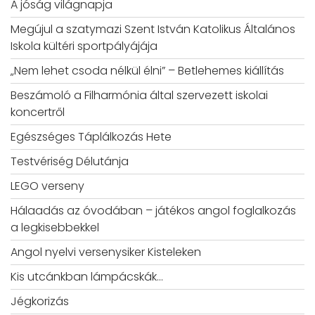
A jóság világnapja
Megújul a szatymazi Szent István Katolikus Általános
Iskola kültéri sportpályájája
„Nem lehet csoda nélkül élni” – Betlehemes kiállítás
Beszámoló a Filharmónia által szervezett iskolai
koncertről
Egészséges Táplálkozás Hete
Testvériség Délutánja
LEGO verseny
Hálaadás az óvodában – játékos angol foglalkozás
a legkisebbekkel
Angol nyelvi versenysiker Kisteleken
Kis utcánkban lámpácskák…
Jégkorizás