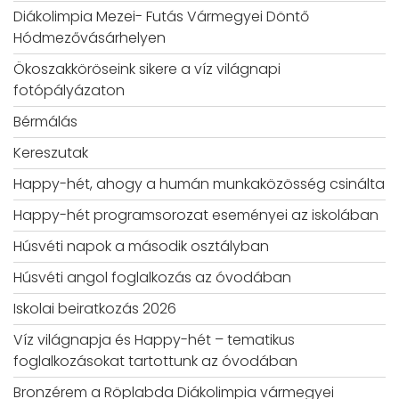
Diákolimpia Mezei- Futás Vármegyei Döntő
Hódmezővásárhelyen
Ökoszakköröseink sikere a víz világnapi
fotópályázaton
Bérmálás
Kereszutak
Happy-hét, ahogy a humán munkaközösség csinálta
Happy-hét programsorozat eseményei az iskolában
Húsvéti napok a második osztályban
Húsvéti angol foglalkozás az óvodában
Iskolai beiratkozás 2026
Víz világnapja és Happy-hét – tematikus
foglalkozásokat tartottunk az óvodában
Bronzérem a Röplabda Diákolimpia vármegyei