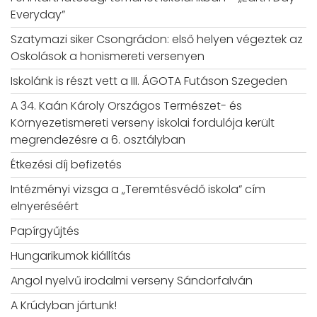
Everyday”
Szatymazi siker Csongrádon: első helyen végeztek az
Oskolások a honismereti versenyen
Iskolánk is részt vett a III. ÁGOTA Futáson Szegeden
A 34. Kaán Károly Országos Természet- és
Környezetismereti verseny iskolai fordulója került
megrendezésre a 6. osztályban
Étkezési díj befizetés
Intézményi vizsga a „Teremtésvédő iskola” cím
elnyeréséért
Papírgyűjtés
Hungarikumok kiállítás
Angol nyelvű irodalmi verseny Sándorfalván
A Krúdyban jártunk!