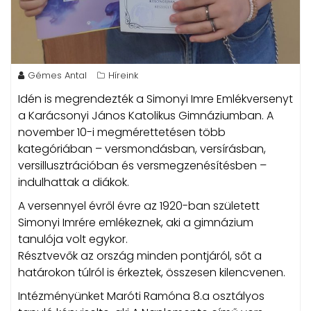
Gémes Antal
Híreink
Idén is megrendezték a Simonyi Imre Emlékversenyt
a Karácsonyi János Katolikus Gimnáziumban.
A
november 10-i megmérettetésen több
kategóriában – versmondásban, versírásban,
versillusztrációban és versmegzenésítésben –
indulhattak a diákok.
A versennyel évről évre az 1920-ban született
Simonyi Imrére emlékeznek, aki a gimnázium
tanulója volt egykor.
Résztvevők az ország minden pontjáról, sőt a
határokon túlról is érkeztek, összesen kilencvenen.
Intézményünket Maróti Ramóna 8.a osztályos