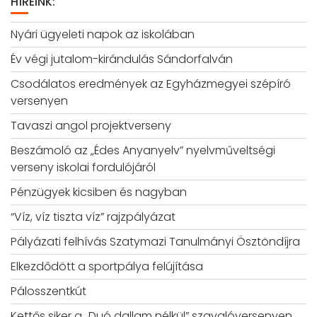
HÍREINK:
Nyári ügyeleti napok az iskolában
Év végi jutalom-kirándulás Sándorfalván
Csodálatos eredmények az Egyházmegyei szépíró
versenyen
Tavaszi angol projektverseny
Beszámoló az „Édes Anyanyelv” nyelvműveltségi
verseny iskolai fordulójáról
Pénzügyek kicsiben és nagyban
“Víz, víz tiszta víz” rajzpályázat
Pályázati felhívás Szatymazi Tanulmányi Ösztöndíjra
Elkezdődött a sportpálya felújítása
Pálosszentkút
Kettős siker a „Duó dallam nélkül” szavalóversenyen