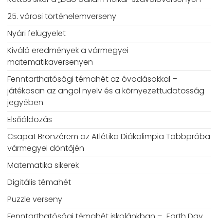
25. városi történelemverseny
Nyári felügyelet
Kiváló eredmények a vármegyei
matematikaversenyen
Fenntarthatósági témahét az óvodásokkal –
játékosan az angol nyelv és a környezettudatosság
jegyében
Elsőáldozás
Csapat Bronzérem az Atlétika Diákolimpia Többpróba
vármegyei döntőjén
Matematika sikerek
Digitális témahét
Puzzle verseny
Fenntarthatósági témahét iskolánkban – „Earth Day