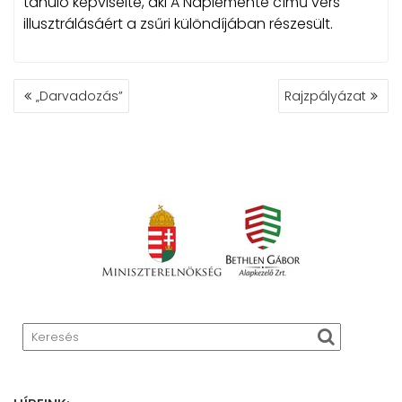
tanuló képviselte, aki A Naplemente című vers
illusztrálásáért a zsűri különdíjában részesült.
BEJEGYZÉS
„Darvadozás”
Rajzpályázat
NAVIGÁCIÓ