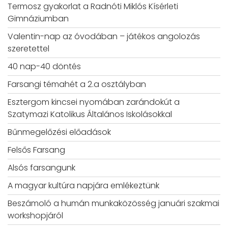
Termosz gyakorlat a Radnóti Miklós Kísérleti
Gimnáziumban
Valentin-nap az óvodában – játékos angolozás
szeretettel
40 nap-40 döntés
Farsangi témahét a 2.a osztályban
Esztergom kincsei nyomában zarándokút a
Szatymazi Katolikus Általános Iskolásokkal
Bűnmegelőzési előadások
Felsős Farsang
Alsós farsangunk
A magyar kultúra napjára emlékeztünk
Beszámoló a humán munkaközösség januári szakmai
workshopjáról