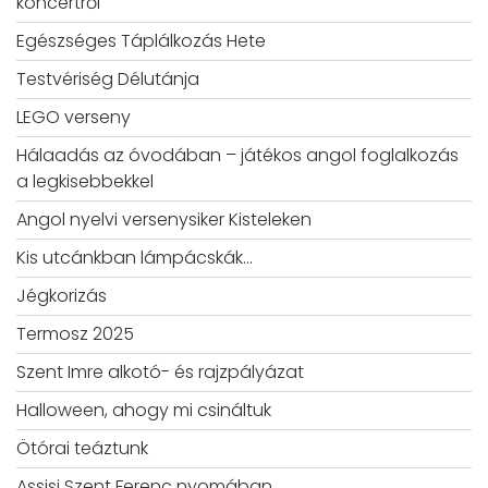
koncertről
Egészséges Táplálkozás Hete
Testvériség Délutánja
LEGO verseny
Hálaadás az óvodában – játékos angol foglalkozás
a legkisebbekkel
Angol nyelvi versenysiker Kisteleken
Kis utcánkban lámpácskák…
Jégkorizás
Termosz 2025
Szent Imre alkotó- és rajzpályázat
Halloween, ahogy mi csináltuk
Ötórai teáztunk
Assisi Szent Ferenc nyomában