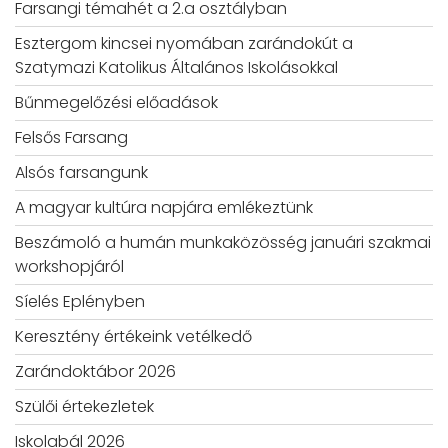
Farsangi témahét a 2.a osztályban
Esztergom kincsei nyomában zarándokút a
Szatymazi Katolikus Általános Iskolásokkal
Bűnmegelőzési előadások
Felsős Farsang
Alsós farsangunk
A magyar kultúra napjára emlékeztünk
Beszámoló a humán munkaközösség januári szakmai
workshopjáról
Síelés Eplényben
Keresztény értékeink vetélkedő
Zarándoktábor 2026
Szülői értekezletek
Iskolabál 2026