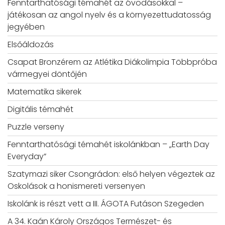
Fenntarthatósági témahét az óvodásokkal –
játékosan az angol nyelv és a környezettudatosság
jegyében
Elsőáldozás
Csapat Bronzérem az Atlétika Diákolimpia Többpróba
vármegyei döntőjén
Matematika sikerek
Digitális témahét
Puzzle verseny
Fenntarthatósági témahét iskolánkban – „Earth Day
Everyday”
Szatymazi siker Csongrádon: első helyen végeztek az
Oskolások a honismereti versenyen
Iskolánk is részt vett a III. ÁGOTA Futáson Szegeden
A 34. Kaán Károly Országos Természet- és