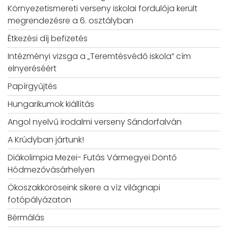
Környezetismereti verseny iskolai fordulója került
megrendezésre a 6. osztályban
Étkezési díj befizetés
Intézményi vizsga a „Teremtésvédő iskola” cím
elnyeréséért
Papírgyűjtés
Hungarikumok kiállítás
Angol nyelvű irodalmi verseny Sándorfalván
A Krúdyban jártunk!
Diákolimpia Mezei- Futás Vármegyei Döntő
Hódmezővásárhelyen
Ökoszakköröseink sikere a víz világnapi
fotópályázaton
Bérmálás