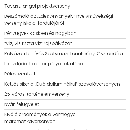
Tavaszi angol projektverseny
Beszámoló az „Édes Anyanyelv” nyelvműveltségi
verseny iskolai fordulójáról
Pénzügyek kicsiben és nagyban
“Víz, víz tiszta víz” rajzpályázat
Pályázati felhívás Szatymazi Tanulmányi Ösztöndíjra
Elkezdődött a sportpálya felújítása
Pálosszentkút
Kettős siker a „Duó dallam nélkül” szavalóversenyen
25. városi történelemverseny
Nyári felügyelet
Kiváló eredmények a vármegyei
matematikaversenyen