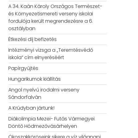
A 34. Kaán Károly Országos Természet-
és Környezetismereti verseny iskolai
fordulója került megrendezésre a 6.
osztályban
Étkezési díj befizetés
Intézményi vizsga a „Teremtésvédő
iskola” cím elnyeréséért
Papírgyűjtés
Hungarikumok kiállítás
Angol nyelvű irodalmi verseny
Sándorfalván
A Krúdyban jártunk!
Diákolimpia Mezei- Futás Vármegyei
Döntő Hódmezővásárhelyen
Ökoszakköröseink sikere a víz világnapi