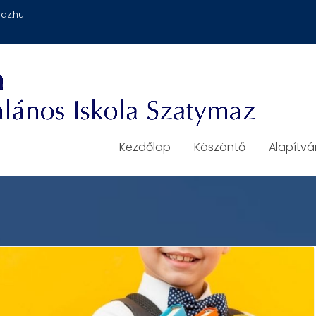
az.hu
Kezdőlap
Köszöntő
Alapítv