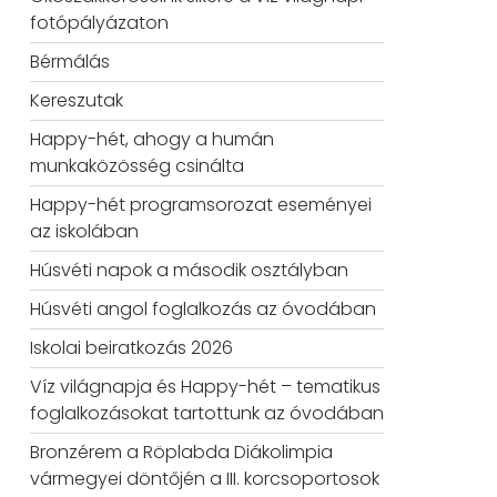
fotópályázaton
Bérmálás
Kereszutak
Happy-hét, ahogy a humán
munkaközösség csinálta
Happy-hét programsorozat eseményei
az iskolában
Húsvéti napok a második osztályban
Húsvéti angol foglalkozás az óvodában
Iskolai beiratkozás 2026
Víz világnapja és Happy-hét – tematikus
foglalkozásokat tartottunk az óvodában
Bronzérem a Röplabda Diákolimpia
vármegyei döntőjén a III. korcsoportosok