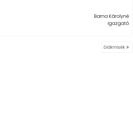
Barna Károlyné
igazgató
Diákmisék