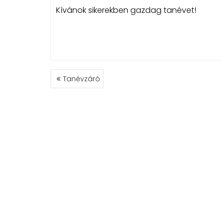
Kívánok sikerekben gazdag tanévet!
BEJEGYZÉS
Tanévzáró
NAVIGÁCIÓ