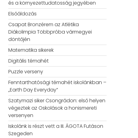
és a környezettudatosság jegyében
Elsőáldozás
Csapat Bronzérem az Atlétika
Diákolimpia Többpróba vármegyei
döntőjén
Matematika sikerek
Digitális témahét
Puzzle verseny
Fenntarthatósági témahét iskolánkban –
„Earth Day Everyday”
Szatymazi siker Csongrádon: első helyen
végeztek az Oskolások a honismereti
versenyen
Iskolánk is részt vett a III. ÁGOTA Futáson
Szegeden