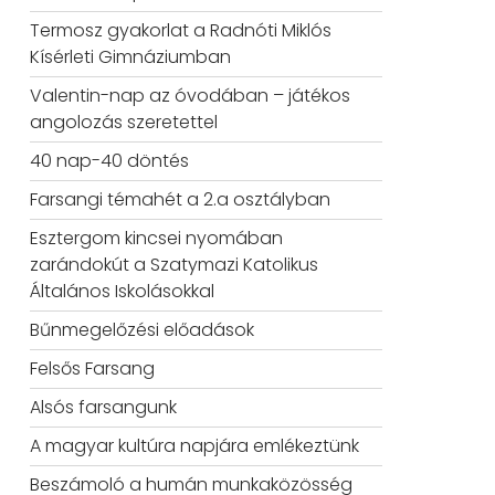
Termosz gyakorlat a Radnóti Miklós
Kísérleti Gimnáziumban
Valentin-nap az óvodában – játékos
angolozás szeretettel
40 nap-40 döntés
Farsangi témahét a 2.a osztályban
Esztergom kincsei nyomában
zarándokút a Szatymazi Katolikus
Általános Iskolásokkal
Bűnmegelőzési előadások
Felsős Farsang
Alsós farsangunk
A magyar kultúra napjára emlékeztünk
Beszámoló a humán munkaközösség