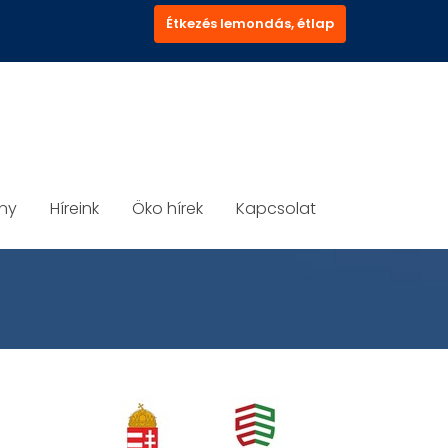
Étkezés lemondás, étlap
ány
Híreink
Öko hírek
Kapcsolat