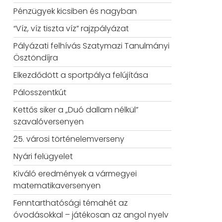
Pénzügyek kicsiben és nagyban
“Víz, víz tiszta víz” rajzpályázat
Pályázati felhívás Szatymazi Tanulmányi
Ösztöndíjra
Elkezdődött a sportpálya felújítása
Pálosszentkút
Kettős siker a „Duó dallam nélkül”
szavalóversenyen
25. városi történelemverseny
Nyári felügyelet
Kiváló eredmények a vármegyei
matematikaversenyen
Fenntarthatósági témahét az
óvodásokkal – játékosan az angol nyelv