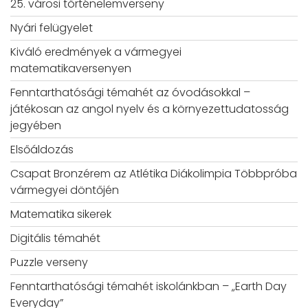
25. városi történelemverseny
Nyári felügyelet
Kiváló eredmények a vármegyei
matematikaversenyen
Fenntarthatósági témahét az óvodásokkal –
játékosan az angol nyelv és a környezettudatosság
jegyében
Elsőáldozás
Csapat Bronzérem az Atlétika Diákolimpia Többpróba
vármegyei döntőjén
Matematika sikerek
Digitális témahét
Puzzle verseny
Fenntarthatósági témahét iskolánkban – „Earth Day
Everyday”