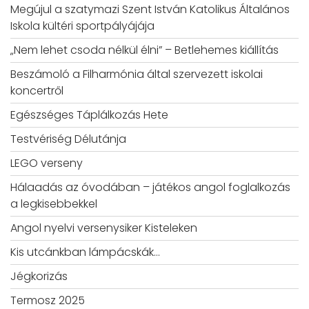
Megújul a szatymazi Szent István Katolikus Általános
Iskola kültéri sportpályájája
„Nem lehet csoda nélkül élni” – Betlehemes kiállítás
Beszámoló a Filharmónia által szervezett iskolai
koncertről
Egészséges Táplálkozás Hete
Testvériség Délutánja
LEGO verseny
Hálaadás az óvodában – játékos angol foglalkozás
a legkisebbekkel
Angol nyelvi versenysiker Kisteleken
Kis utcánkban lámpácskák…
Jégkorizás
Termosz 2025