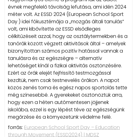
évnek megfelelő távolság lefutása, ami idén 2024
méter volt. Az ESSD 2024 (European School Sport
Day ) idei fókusztémája a „mozgás általi tanulás”
volt, ami kibővítette az ESSD elsődleges
célkitűzéseit azzal, hogy az osztálytermekben és a
tanórák között végzett aktivitások által – amelyek
bizonyítottan számos pozitív hatással vannak a
tanulásra és az egészségre – alternatív
lehetőséget kínál a fizikai aktivitás ösztönzésére.
Ezért az órák elejét fejfrissítő testmozgással
kezdtük, nem csak testnevelés órákon. A napot
közös zenés torna és egész napos sportolás tette
még színesebbé. A gyerekeket ösztönöztük arra,
hogy ezen a héten autómentesen jöjjenek
iskolába, ezzel is egy lépést téve az egészségünk
megőrzése és a környezetünk védelme felé.
forrás:
European School Sport Day – Education
through Movement (ESSD2024) | MDSZ