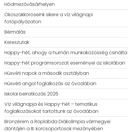
Hódmezővásárhelyen
Ökoszakköröseink sikere a víz világnapi
fotópályázaton
Bérmálás
Kereszutak
Happy-hét, ahogy a humán munkaközösség csinálta
Happy-hét programsorozat eseményei az iskolában
Húsvéti napok a második osztályban
Húsvéti angol foglalkozás az óvodában
Iskolai beiratkozás 2026
Víz világnapja és Happy-hét – tematikus
foglalkozásokat tartottunk az óvodában
Bronzérem a Röplabda Diákolimpia vármegyei
döntőjén a III. korcsoportosok mezőnyében