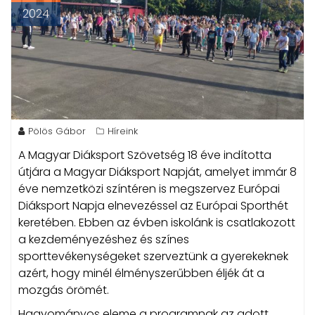
2024
Pölös Gábor
Híreink
A Magyar Diáksport Szövetség 18 éve indította
útjára a Magyar Diáksport Napját, amelyet immár 8
éve nemzetközi színtéren is megszervez Európai
Diáksport Napja elnevezéssel az Európai Sporthét
keretében.
Ebben az évben iskolánk is csatlakozott
a kezdeményezéshez és színes
sporttevékenységeket szerveztünk a gyerekeknek
azért, hogy minél élményszerűbben éljék át a
mozgás örömét.
Hagyományos eleme a programnak az adott