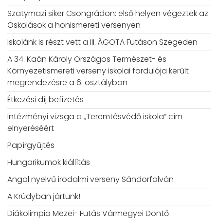
Szatymazi siker Csongrádon: első helyen végeztek az
Oskolások a honismereti versenyen
Iskolánk is részt vett a III. ÁGOTA Futáson Szegeden
A 34. Kaán Károly Országos Természet- és
Környezetismereti verseny iskolai fordulója került
megrendezésre a 6. osztályban
Étkezési díj befizetés
Intézményi vizsga a „Teremtésvédő iskola” cím
elnyeréséért
Papírgyűjtés
Hungarikumok kiállítás
Angol nyelvű irodalmi verseny Sándorfalván
A Krúdyban jártunk!
Diákolimpia Mezei- Futás Vármegyei Döntő