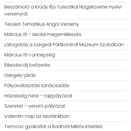
Beszámoló a Krúdy Ifjú Turisztikai Nagykövetei nyelvi
versenyről
Területi Tematikus Angol Verseny
Március 15 – Iskolai megemlékezés
Látogatás a szegedi Pártkontroll Múzeum Szobában
Március 15-i ünnepség
Étkezési díj befizetés
Gergely-járás
Pályaválasztási tanácsadás
Házasság hete – rajzpályázat
Szeretet – versíró pályázat
Valentin-nap az iskolánkban
Termosz gyakorlat a Radnóti Miklós Kísérleti