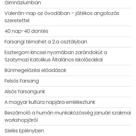
Gimnáziumban
Valentin-nap az óvodában – játékos angolozás
szeretettel
40 nap-40 döntés
Farsangi témahét a 2.a osztályban
Esztergom kincsei nyomában zarándokút a
Szatymazi Katolikus Általános Iskolásokkal
Bűnmegelőzési előadások
Felsős Farsang
Alsós farsangunk
A magyar kultúra napjára emlékeztünk
Beszámoló a humán munkaközösség januári szakmai
workshopjáról
Síelés Eplényben