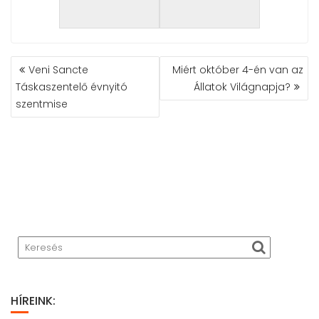
BEJEGYZÉS
Veni Sancte
Miért október 4-én van az
NAVIGÁCIÓ
Táskaszentelő évnyitó
Állatok Világnapja?
szentmise
HÍREINK: