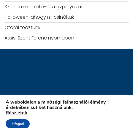
Szent Imre alkotó- és rajzpályázat
Halloween, ahogy mi csináltuk
Ötórai teáztunk
Assisi Szent Ferenc nyomában
A weboldalon a minőségi felhasználói élmény
érdekében sütiket használunk.
Részletek
iskola.szatymaz.hu
Elfogad