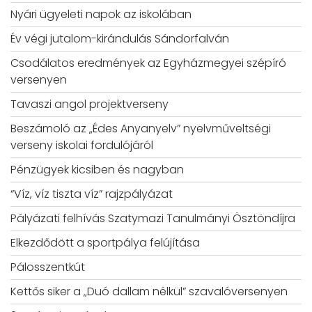
Nyári ügyeleti napok az iskolában
Év végi jutalom-kirándulás Sándorfalván
Csodálatos eredmények az Egyházmegyei szépíró
versenyen
Tavaszi angol projektverseny
Beszámoló az „Édes Anyanyelv” nyelvműveltségi
verseny iskolai fordulójáról
Pénzügyek kicsiben és nagyban
“Víz, víz tiszta víz” rajzpályázat
Pályázati felhívás Szatymazi Tanulmányi Ösztöndíjra
Elkezdődött a sportpálya felújítása
Pálosszentkút
Kettős siker a „Duó dallam nélkül” szavalóversenyen