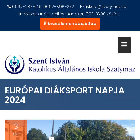
Skip
0662-283-149, 0662-898-272
iskola@szatymaz.hu
to
➤ Nyitva tartás: tanítási napokon 7:00-18:00 között
content
Étkezés lemondás, étlap
EURÓPAI DIÁKSPORT NAPJA
2024
3
okt